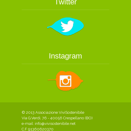
Twitter
Instagram
© 2013 Associazione ViviSostenibile
Via G.Verdi, 76 - 40056 Crespellano (BO)
e-mail:
info@vivisostenibile.net
C.F 91360620370