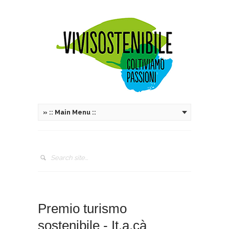
»
:: Main Menu ::
Premio turismo
sostenibile - It.a.cà