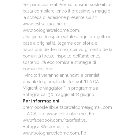
Per partecipare al Premio turismo sostenibile
basta compilare, entro il prossimo 5 maggio,
la scheda di adesione presente sui siti
www.festivalitaca.net e
www.bolognawelcome.com.
Una giuria di esperti valuterà ogni progetto in
base a originalità, legame con storia e
tradizione del territorio, coinvolgimento della
comunità locale, rispetto dell’ambiente,
sostenibilità economica e strategie di
comunicazione.
I vincitori verranno annunciati e premiati
durante le giornate del festival “IT.A.CÀ –
Migranti e viaggiatori”, in programma a
Bologna dal 30 maggio all’8 giugno.
Per informazioni:
premiosostenibile.itacawelcome@gmail.com
IT.A.CÀ, sito www.festivalitaca.net, Fb
www.facebook.com/itacafestival
Bologna Welcome, sito
www.bolognawelcome.com, Fb