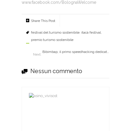
www.facebook.com/BolognaWelcome
Share This Post
festival del turismo sostenibile
,
itacà festival
,
premio turismo sostenibile
Bibimbap, il primo speedhacking dedicato al cibo biologico
Next:
Nessun commento