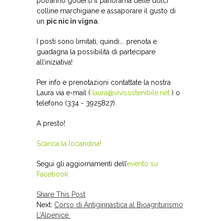
potranno godersi il panorama delle dolci
colline marchigiane e assaporare il gusto di
un
pic nic in vigna
.
I posti sono limitati, quindi…. prenota e
guadagna la possibilità di partecipare
all’iniziativa!
Per info e prenotazioni contattate la nostra
Laura via e-mail (
laura@vivisostenibile.net
) o
telefono (334 - 3925827).
A presto!
Scarica la locandina!
Segui gli aggiornamenti dell’
evento su
Facebook
Share This Post
Next:
Corso di Antiginnastica al Bioagriturismo
L’Alpenice