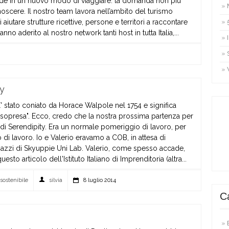
e in un nuovo modo di viaggiare: la domanda non più
scere. Il nostro team lavora nell’ambito del turismo
 aiutare strutture ricettive, persone e territori a raccontare
nno aderito al nostro network tanti host in tutta Italia,...
ey
' stato coniato da Horace Walpole nel 1754 e significa
e sopresa". Ecco, credo che la nostra prossima partenza per
so di Serendipity. Era un normale pomeriggio di lavoro, per
i lavoro. Io e Valerio eravamo a COB, in attesa di
gazzi di Skyuppie Uni Lab. Valerio, come spesso accade,
to articolo dell'Istituto Italiano di Imprenditoria (altra...
isostenibile
silvia
8 luglio 2014
C