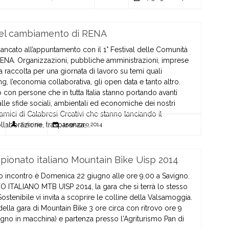
 del cambiamento di RENA
mancato all’appuntamento con il 1° Festival delle Comunità
NA. Organizzazioni, pubbliche amministrazioni, imprese
 raccolta per una giornata di lavoro su temi quali
g, l’economia collaborativa, gli open data e tanto altro.
 con persone che in tutta Italia stanno portando avanti
lle sfide sociali, ambientali ed economiche dei nostri
li amici di Calabresi Creativi che stanno lanciando il
aborazione, trasparenza,...
Fabrizia
15 giugno 2014
onato italiano Mountain Bike Uisp 2014
simo incontro è Domenica 22 giugno alle ore 9.00 a Savigno.
 ITALIANO MTB UISP 2014, la gara che si terrà lo stesso
Sostenibile vi invita a scoprire le colline della Valsamoggia.
ella gara di Mountain Bike 3 ore circa con ritrovo ore 9
avigno in macchina) e partenza presso l'Agriturismo Pan di