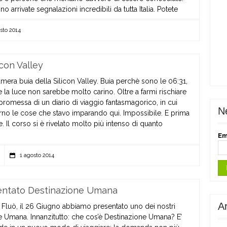
 arrivate segnalazioni incredibili da tutta Italia. Potete
sto 2014
icon Valley
mera buia della Silicon Valley. Buia perchè sono le 06:31,
 la luce non sarebbe molto carino. Oltre a farmi rischiare
a promessa di un diario di viaggio fantasmagorico, in cui
N
rno le cose che stavo imparando qui. Impossibile. E prima
 Il corso si è rivelato molto più intenso di quanto
Em
1 agosto 2014
sentato Destinazione Umana
Ar
le Fluò, il 26 Giugno abbiamo presentato uno dei nostri
ne Umana. Innanzitutto: che cos’è Destinazione Umana? E’