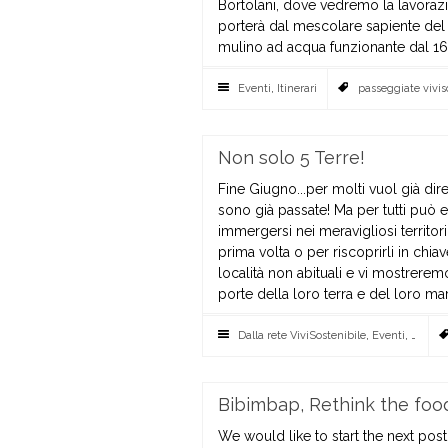
Bortolani, dove vedremo la lavorazio
porterà dal mescolare sapiente del 
mulino ad acqua funzionante dal 1600
Eventi
,
Itinerari
passeggiate vivis
Non solo 5 Terre!
Fine Giugno...per molti vuol già dire 
sono già passate! Ma per tutti può 
immergersi nei meravigliosi territor
prima volta o per riscoprirli in ch
località non abituali e vi mostrerem
porte della loro terra e del loro mare:
Dalla rete ViviSostenibile
,
Eventi
,
Itinerar
Bibimbap, Rethink the fo
We would like to start the next pos