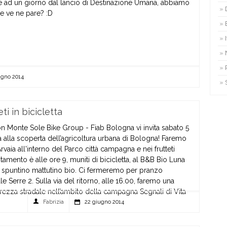
 e ad un giorno dal lancio di Destinazione Umana, abbiamo
Che ve ne pare? :D
ugno 2014
eti in bicicletta
on Monte Sole Bike Group - Fiab Bologna vi invita sabato 5
ta alla scoperta dell’agricoltura urbana di Bologna! Faremo
vaia all'interno del Parco città campagna e nei frutteti
tamento è alle ore 9, muniti di bicicletta, al B&B Bio Luna
o spuntino mattutino bio. Ci fermeremo per pranzo
le Serre 2. Sulla via del ritorno, alle 16.00, faremo una
urezza stradale nell’ambito della campagna Segnali di Vita
ostenibile
Fabrizia
22 giugno 2014