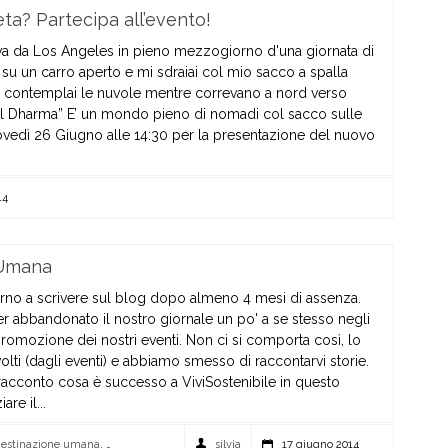
ta? Partecipa all’evento!
iva da Los Angeles in pieno mezzogiorno d'una giornata di
 su un carro aperto e mi sdraiai col mio sacco a spalla
 e contemplai le nuvole mentre correvano a nord verso
del Dharma” E’ un mondo pieno di nomadi col sacco sulle
iovedì 26 Giugno alle 14:30 per la presentazione del nuovo
.
14
 Umana
torno a scrivere sul blog dopo almeno 4 mesi di assenza.
r abbandonato il nostro giornale un po' a se stesso negli
promozione dei nostri eventi. Non ci si comporta così, lo
volti (dagli eventi) e abbiamo smesso di raccontarvi storie.
 racconto cosa è successo a ViviSostenibile in questo
re il...
estinazione umana
,
start-up vivisostenibile
silvia
,
team vivisostenibile
17 giugno 2014