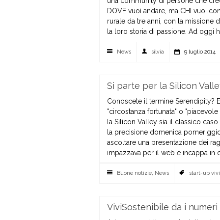
una community di persone che cred
DOVE vuoi andare, ma CHI vuoi cono
rurale da tre anni, con la missione di
la loro storia di passione. Ad oggi ha
News
silvia
9 luglio 2014
Si parte per la Silicon Vall
Conoscete il termine Serendipity? E
"circostanza fortunata" o "piacevol
la Silicon Valley sia il classico ca
la precisione domenica pomeriggio d
ascoltare una presentazione dei ra
impazzava per il web e incappa in ques
Buone notizie
,
News
start-up viv
ViviSostenibile da i numeri