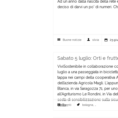
Ad un anno dalla nascita della rete
deciso di darvi un po' di numeri. 
Buone notizie
silvia
25 gi
Sabato 5 luglio: Orti e frutt
ViviSostenibile in collaborazione c
luglio a una passeggiata in biciclet
tappa nei campi della cooperativa Ar
dell’azienda Agricola Magli. L'appun
Blanca, in via Saragozza 71, per un
all’Agriturismo Le Rondini, in Via del
sosta di sensibilizzazione sulla sic
della...
Eventi
bologna
,
passeggiate vivis