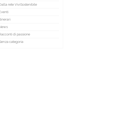
Dalla rete ViviSostenibile
Eventi
Itinerari
News
Racconti di passione
Senza categoria