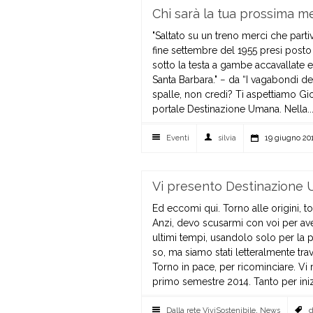
Chi sarà la tua prossima me
"Saltato su un treno merci che part
fine settembre del 1955 presi posto
sotto la testa a gambe accavallate
Santa Barbara." − da “I vagabondi 
spalle, non credi? Ti aspettiamo G
portale Destinazione Umana. Nella..
Eventi
silvia
19 giugno 20
Vi presento Destinazione
Ed eccomi qui. Torno alle origini, 
Anzi, devo scusarmi con voi per ave
ultimi tempi, usandolo solo per la 
so, ma siamo stati letteralmente tra
Torno in pace, per ricominciare. Vi
primo semestre 2014. Tanto per inizia
Dalla rete ViviSostenibile
,
News
d