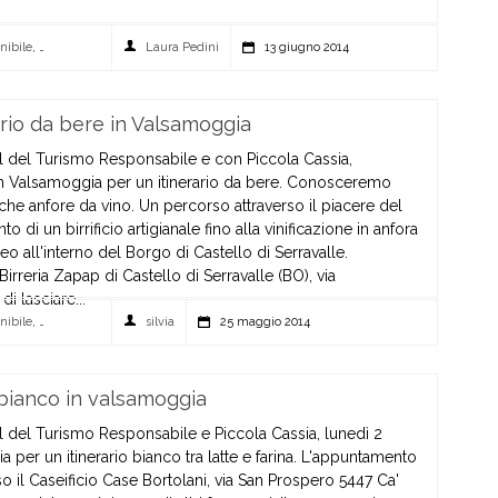
nibile
,
valsamoggia
Laura Pedini
13 giugno 2014
rio da bere in Valsamoggia
val del Turismo Responsabile e con Piccola Cassia,
n Valsamoggia per un itinerario da bere. Conosceremo
che anfore da vino. Un percorso attraverso il piacere del
i un birrificio artigianale fino alla vinificazione in anfora
o all'interno del Borgo di Castello di Serravalle.
irreria Zapap di Castello di Serravalle (BO), via
i lasciare...
nibile
,
valsamoggia
silvia
25 maggio 2014
 bianco in valsamoggia
al del Turismo Responsabile e Piccola Cassia, lunedì 2
per un itinerario bianco tra latte e farina. L'appuntamento
o il Caseificio Case Bortolani, via San Prospero 5447 Ca'