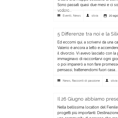
Sono passati quasi due mesi e ci sono
vedere...
Eventi
,
News
silvia
20 ago
5 Differenze tra noi e la Sil
Ed eccomi qui, a scrivervi da una ca
Valerio è ancora a letto e accendere
il divorzio. Vi avevo lasciato con l
immaginavo di raccontarvi ogni gio
o poi imparerò a non fare promesse.
pensassi, trattenendomi fuori casa...
News
,
Racconti di passione
silvia
Il 26 Giugno abbiamo pre
Nella bellissima location del Fieni
progetti più importanti: Destinazio