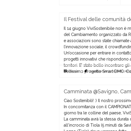
Il Festival delle comunità
Il 14 giugno ViviSostenibile non è 
del Cambiamento organizzato da RE
e associazioni sono state chiamate a
l’innovazione sociale, il crowdfundin
Un’occasione per entrare in contatto
progetti innovativi che rispondono a
territori. E’ stato bello incontrare g
bellissimo progetto Smart DMO. Coll
News
cambiamento
,
eventi
,
rena
Camminata @Savigno, Campi
Ciao Sostenibili! :) Il nostro pros
In concomitanza con il CAMPIONATO
giorno tra le colline del paese, Vivi
La camminata avrà la stessa durata d
all'incrocio di Tiola (5 minuti da S