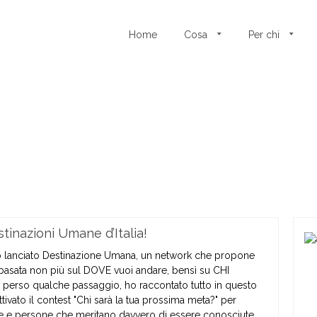
Home
Cosa
Per chi
.
.
tinazioni Umane d’Italia!
 lanciato Destinazione Umana, un network che propone
asata non più sul DOVE vuoi andare, bensì su CHI
e perso qualche passaggio, ho raccontato tutto in questo
ivato il contest "Chi sarà la tua prossima meta?" per
rie e persone che meritano davvero di essere conosciute.