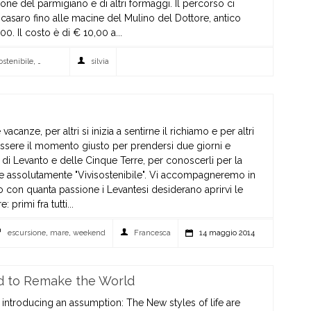
ne del parmigiano e di altri formaggi. Il percorso ci
casaro fino alle macine del Mulino del Dottore, antico
. Il costo è di € 10,00 a...
ostenibile
,
piccola cassia
,
valsamoggia
silvia
vacanze, per altri si inizia a sentirne il richiamo e per altri
essere il momento giusto per prendersi due giorni e
i di Levanto e delle Cinque Terre, per conoscerli per la
iave assolutamente "Vivisostenibile". Vi accompagneremo in
o con quanta passione i Levantesi desiderano aprirvi le
 primi fra tutti...
i
escursione
,
mare
,
weekend
Francesca
14 maggio 2014
od to Remake the World
t introducing an assumption: The New styles of life are