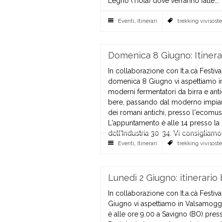
Legno (Tiola) dove verranno fatte...
Eventi
,
Itinerari
trekking vivisoste
Domenica 8 Giugno: Itinera
In collaborazione con It.a.cà Festi
domenica 8 Giugno vi aspettiamo i
moderni fermentatori da birra e anti
bere, passando dal moderno impianto d
dei romani antichi, presso l'ecomuse
L'appuntamento è alle 14 presso la B
dell'Industria 30-34. Vi consigliamo d
Eventi
,
Itinerari
trekking vivisoste
Lunedì 2 Giugno: itinerario
In collaborazione con It.a.cà Festiv
Giugno vi aspettiamo in Valsamoggia 
è alle ore 9.00 a Savigno (BO) press