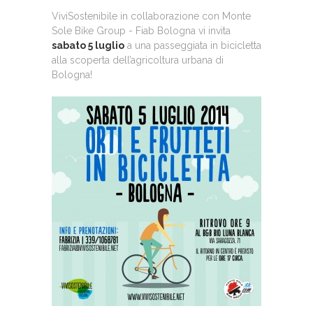
ViviSostenibile in collaborazione con Monte
Sole Bike Group - Fiab Bologna vi invita
sabato 5 luglio
a una
passeggiata in bicicletta
alla scoperta dell’
agricoltura urbana
di
Bologna
!