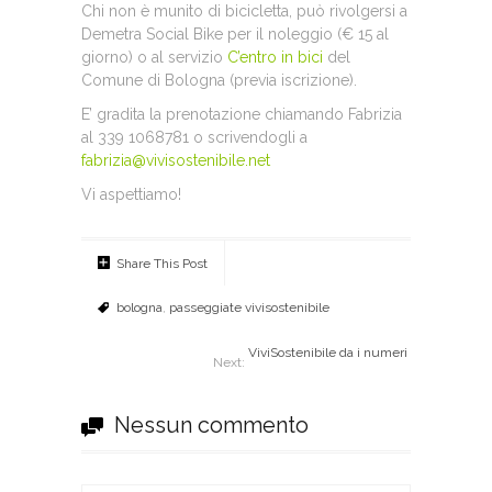
Chi non è munito di bicicletta, può rivolgersi a
Demetra Social Bike per il noleggio (€ 15 al
giorno) o al servizio
C’entro in bici
del
Comune di Bologna (previa iscrizione).
E’ gradita la prenotazione chiamando Fabrizia
al 339 1068781 o scrivendogli a
fabrizia@vivisostenibile.net
Vi aspettiamo!
Share This Post
bologna
,
passeggiate vivisostenibile
ViviSostenibile da i numeri
Next:
Nessun commento