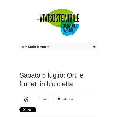
»
:: Main Menu ::
Sabato 5 luglio: Orti e
frutteti in bicicletta
22
Eventi
Fabrizia
GIU