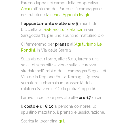
Faremo tappa nei campi della cooperativa
Arvaia
all’interno del Parco città campagna e
nei frutteti dell’
azienda Agricola Magli
.
L’
appuntamento è alle ore 9
, muniti di
bicicletta, al
B&B Bio Luna Blanca
, in via
Saragozza 71, per uno spuntino mattutino bio.
Ci fermeremo per
pranzo
all’
Agriturismo Le
Rondini
, in Via delle Serre 2.
Sulla via del ritorno, alle 16.00, faremo una
sosta di sensibilizzazione sulla sicurezza
stradale nell’ambito della campagna Segnali di
Vita della Regione Emilia-Romagna (presso il
semaforo a chiamata in prossimità della
rotatoria Salvemini/Della pietra/Togliatti).
L’arrivo in centro è previsto alle
ore 17
circa.
Il
costo è di € 10
a persona compresi lo
spuntino mattutino, il pranzo e l’assicurazione.
Scarica la locandina
qui
.