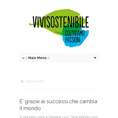
»
:: Main Menu ::
E’ grazie ai successi che cambia
il mondo
A gennaio sarà in libreria con “Sbagliando non