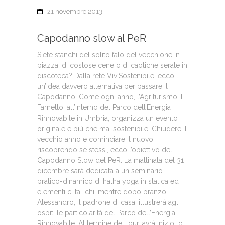
21 novembre 2013
Capodanno slow al PeR
Siete stanchi del solito falò del vecchione in
piazza, di costose cene o di caotiche serate in
discoteca? Dalla rete ViviSostenibile, ecco
un’idea davvero alternativa per passare il
Capodanno! Come ogni anno, l’Agriturismo Il
Farnetto, all’interno del Parco dell’Energia
Rinnovabile in Umbria, organizza un evento
originale e più che mai sostenibile. Chiudere il
vecchio anno e cominciare il nuovo
riscoprendo sé stessi, ecco l’obiettivo del
Capodanno Slow del PeR. La mattinata del 31
dicembre sarà dedicata a un seminario
pratico-dinamico di hatha yoga in statica ed
elementi ci tai-chi, mentre dopo pranzo
Alessandro, il padrone di casa, illustrerà agli
ospiti le particolarità del Parco dell’Energia
Rinnovabile. Al termine del tour, avrà inizio lo