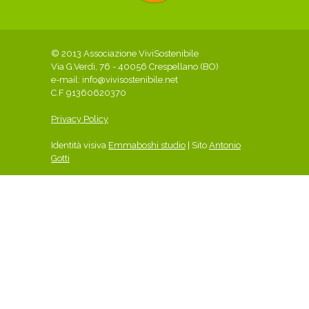
© 2013 Associazione ViviSostenibile
Via G.Verdi, 76 - 40056 Crespellano (BO)
e-mail:
info@vivisostenibile.net
C.F 91360620370
Privacy Policy
Identità visiva
Emmaboshi studio
| Sito
Antonio
Gotti