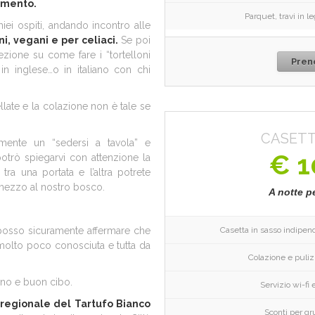
damento.
Parquet, travi in l
iei ospiti, andando incontro alle
, vegani e per celiaci.
Se poi
ezione su come fare i “tortelloni
Pren
 in inglese…o in italiano con chi
llate e la colazione non è tale se
CASETT
ente un “sedersi a tavola” e
€ 1
potrò spiegarvi con attenzione la
 tra una portata e l’altra potrete
 mezzo al nostro bosco.
A notte p
, posso sicuramente affermare che
Casetta in sasso indipe
olto poco conosciuta e tutta da
Colazione e puli
 vino e buon cibo.
Servizio wi-fi
 regionale del Tartufo Bianco
Sconti per gr