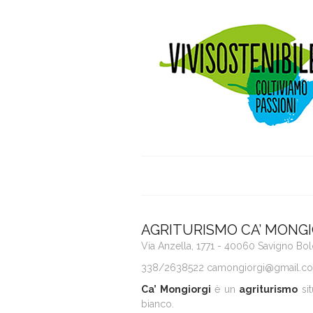
AGRITURISMO CA’ MONGI
Via Anzella, 1771 - 40060 Savigno Bo
338/2638522
camongiorgi@gmail.c
Ca’ Mongiorgi
è un
agriturismo
sit
bianco.