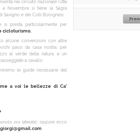
inserita nei circuito nazionale Città
o a Novembre si tiene la Sagra
di Savigno e dei Colli Bolognesi.
Pren
che si presta particolarmente per
e cicloturismo.
to alcune convenzioni con altre
ochi passi da casa nostra, per
zo al verde della natura, e un
asseggiate a cavallo.
forniremo le guide necessarie del
eme a voi le bellezze di Ca’
?
enota ora
laterale, oppure ecco
giorgi@gmail.com