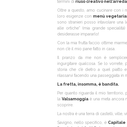
termini di
riuso creativo nell’arre
Oltre a questo, amo cucinare con i m
loro esigenze con
menù vegetariani
sono stranieri posso intavolare una l
alle ortiche” (mia grande specialità)
desiderasse impararlo!
Con la mia frutta faccio ottime marme
non c’è il mio pane fatto in casa.
Il pranzo da me non è semplicem
ingurgitare qualcosa. Se lo vorrete, 
storia che c’è dietro a quel piatto e
rilassarvi facendo una passeggiata in
La fretta, insomma, è bandita.
Per quanto riguarda il mio territorio
la
Valsamoggia
è una meta ancora m
scoprire.
La nostra è una terra di castelli, ville,
Savigno, nello specifico, è
Capitale