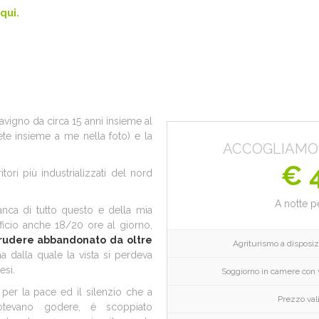
qui.
avigno da circa 15 anni insieme al
te insieme a me nella foto) e la
ACCOGLIAMO 
€ 
tori più industrializzati del nord
A notte p
anca di tutto questo e della mia
ficio anche 18/20 ore al giorno,
 rudere abbandonato da oltre
Agriturismo a disposiz
a dalla quale la vista si perdeva
esi.
Soggiorno in camere con v
per la pace ed il silenzio che a
Prezzo val
otevano godere, è scoppiato