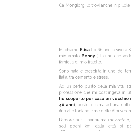
Ca’ Mongiorgi lo trovi anche in pillole
Mi chiamo
Elisa
ho 66 anni e vivo a S
mio amato
Benny
( il cane che vede
famiglia di mio fratello.
Sono nata e cresciuta in uno dei terri
Italia, tra cemento e stress.
Ad un certo punto della mia vita, st
professione che mi costringeva in uf
ho scoperto per caso un vecchio
40 anni
, posto in cima ad una collin
fino alle lontane cime delle Alpi veron
L’amore per il panorama mozzafiato, 
soli pochi km dalla città si p