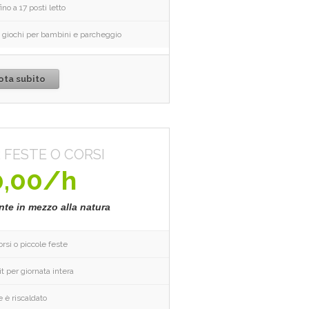
ino a 17 posti letto
ea giochi per bambini e parcheggio
ota subito
 FESTE O CORSI
0,00/h
te in mezzo alla natura
orsi o piccole feste
it per giornata intera
le è riscaldato