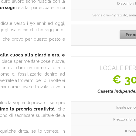
 duro lavoro sono riuscita con la
Disponibili f
ei sogni
e a far partecipare i miei
Servizio wi-fi gratuito, ar
adicale verso i 50 anni: ed oggi,
gogliosa di ciò che ho raggiunto.
Pren
e
che provo per questo posto e
dalla cuoca alla giardiniera, e
 piace sperimentare cose nuove,
LOCALE PER
meno a dare un nome alle mie
me di fossilizzarle dentro ad
€ 3
verrete a trovarmi per più volte vi
ai come l’avete trovata la volta
Casetta indipenden
ti è la voglia di provarci, sempre
Ideale per c
mo la propria creatività
, che
o di sacrificare sull’altare della
Prezzo a forfa
ualche dritta, se lo vorrete, in
Il loca