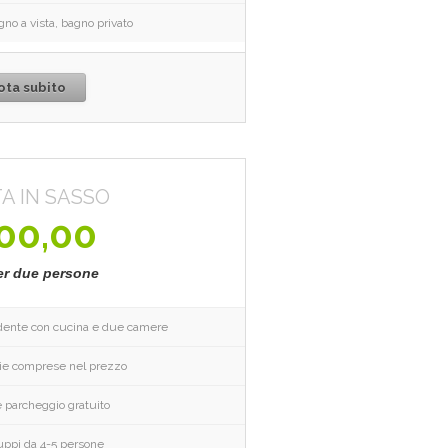
egno a vista, bagno privato
ota subito
A IN SASSO
00,00
er due persone
ndente con cucina e due camere
zie comprese nel prezzo
 e parcheggio gratuito
uppi da 4-5 persone