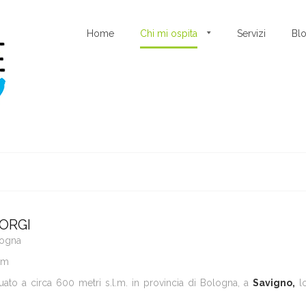
Home
Chi mi ospita
Servizi
Bl
ORGI
logna
om
uato a circa 600 metri s.l.m. in provincia di Bologna, a
Savigno,
lo