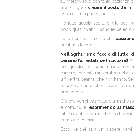
all’improvviso e con tanta pazienza e
mia famiglia a
creare il posto dei mi
ospiti di tanta pace e bellezza.
Ho fatto questa scelta di vita così r
dopo quasi 15 anni , sono felice ed or
Tutto qui ruota intorno alla
passion
per il mio lavoro.
Nell’agriturismo faccio di tutto: 
persino l’arredatrice (riciclona)!
Mi
per questo non sono riuscita nem
camere, perché mi sembrerebbe co
un’identità definita, che non hanno. Se 
renderete conto che la casa non è m
precedente!
Ciò che vorrei trasmettere ai miei ospi
e comunque,
esprimendo al massi
tutti noi abbiamo ma che molti decidon
frenesia quotidiana.
Ecco perché sarà un piacere darvi q