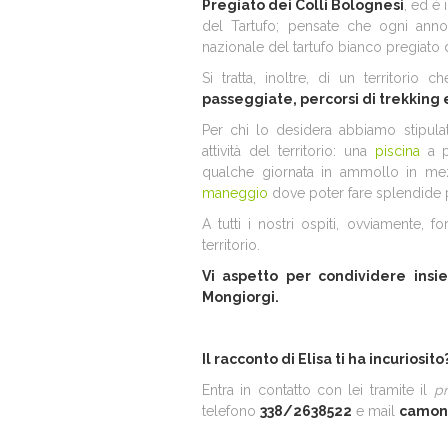
Pregiato dei Colli Bolognesi
, ed è 
del Tartufo; pensate che ogni ann
nazionale del tartufo bianco pregiato 
Si tratta, inoltre, di un territorio 
passeggiate, percorsi di trekking 
Per chi lo desidera abbiamo stipula
attività del territorio: una
piscina
a p
qualche giornata in ammollo in mez
maneggio
dove poter fare splendide p
A tutti i nostri ospiti, ovviamente, 
territorio.
Vi aspetto per condividere insi
Mongiorgi.
Il racconto di Elisa ti ha incuriosito
Entra in contatto con lei tramite il
pr
telefono
338/2638522
e mail
camon