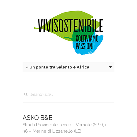
»
Un ponte tra Salento e Africa
ASKO B&B
Strada Provinciale Lecce – Vernole (SP 1), n.
96 – Merine di Lizzanello (LE)