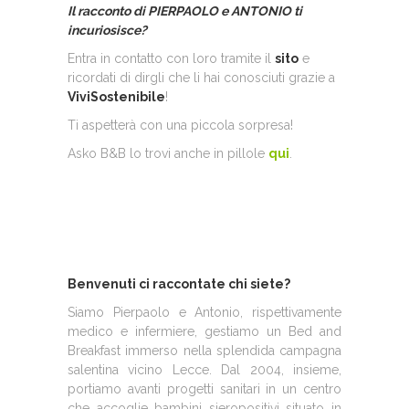
Il racconto di PIERPAOLO
e ANTONIO ti
incuriosisce?
Entra in contatto con loro tramite il
sito
e
ricordati di dirgli che li hai conosciuti grazie a
ViviSostenibile
!
Ti aspetterà con una piccola sorpresa!
Asko B&B lo trovi anche in pillole
qui
.
Benvenuti ci raccontate chi siete?
Siamo Pierpaolo e Antonio, rispettivamente
medico e infermiere, gestiamo un Bed and
Breakfast immerso nella splendida campagna
salentina vicino Lecce. Dal 2004, insieme,
portiamo avanti progetti sanitari in un centro
che accoglie bambini sieropositivi situato in