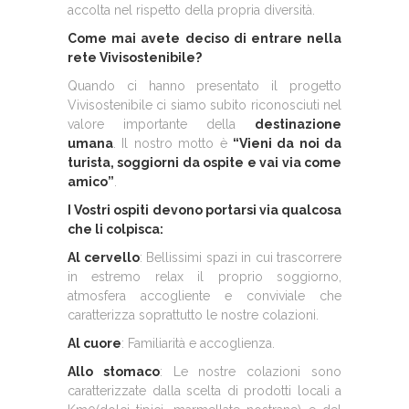
accolta nel rispetto della propria diversità.
Come mai avete deciso di entrare nella
rete Vivisostenibile?
Quando ci hanno presentato il progetto
Vivisostenibile ci siamo subito riconosciuti nel
valore importante della
destinazione
umana
. Il nostro motto è
“Vieni da noi da
turista, soggiorni da ospite e vai via come
amico”
.
I Vostri ospiti devono portarsi via qualcosa
che li colpisca:
Al cervello
: Bellissimi spazi in cui trascorrere
in estremo relax il proprio soggiorno,
atmosfera accogliente e conviviale che
caratterizza soprattutto le nostre colazioni.
Al cuore
: Familiarità e accoglienza.
Allo stomaco
: Le nostre colazioni sono
caratterizzate dalla scelta di prodotti locali a