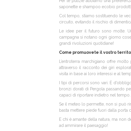
Per le pulizie abbiamo una preferenza 
saponette e shampoo ecobio prodotti a
Col tempo, stiamo sostituendo le vec
circuito, evitando il rischio di dimenti
Le idee per il futuro sono molte. Un
campagna si notano ogni giorno cose c
grandi rivoluzioni quotidiane!
Come promuovete il vostro territor
L’entroterra marchigiano offre molto
attraverso il racconto dei giri espl
visita in base ai loro interessi e al t
I tipi di percorsi sono vari. È d’obbli
bronzi dorati di Pergola passando pe
capaci di riportare indietro nel tempo.
Se il meteo lo permette, non si può rin
basta mettere piede fuori dalla porta
E chi è amante della natura, ma non de
ad ammirare il paesaggio!