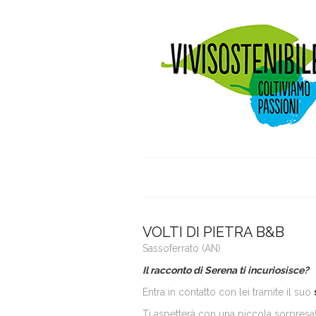
VOLTI DI PIETRA B&B
Sassoferrato (AN)
Il racconto di Serena ti incuriosisce?
Entra in contatto con lei tramite il suo
Ti aspetterà con una piccola sorpresa