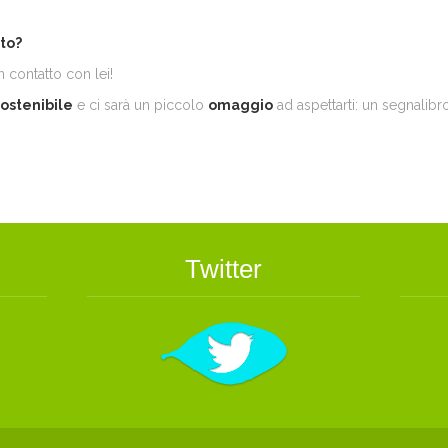
ito?
in contatto con lei!
Sostenibile
e ci sarà un piccolo
omaggio
ad aspettarti: un segnalibro
Twitter