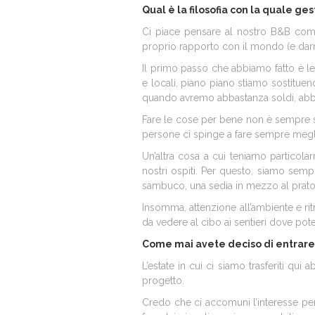
Qual è la filosofia con la quale ges
Ci piace pensare al nostro B&B come
proprio rapporto con il mondo (e darn
Il primo passo che abbiamo fatto è leg
e locali, piano piano stiamo sostituen
quando avremo abbastanza soldi, abbia
Fare le cose per bene non è sempre s
persone ci spinge a fare sempre megl
Un’altra cosa a cui teniamo particol
nostri ospiti. Per questo, siamo sempr
sambuco, una sedia in mezzo al prato
Insomma, attenzione all’ambiente e ritm
da vedere al cibo ai sentieri dove pot
Come mai avete deciso di entrare a
L’estate in cui ci siamo trasferiti qu
progetto.
Credo che ci accomuni l’interesse per