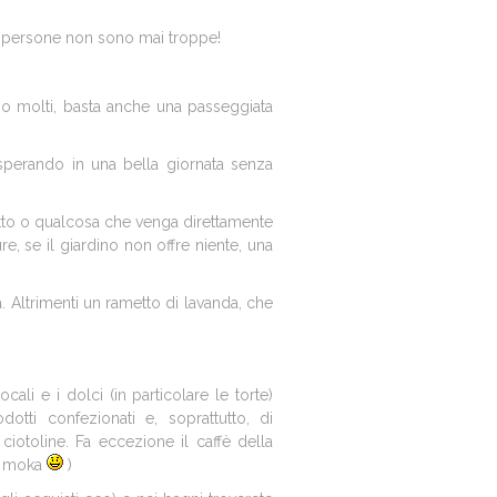
lle persone non sono mai troppe!
no molti, basta anche una passeggiata
 (sperando in una bella giornata senza
utto o qualcosa che venga direttamente
e, se il giardino non offre niente, una
a. Altrimenti un rametto di lavanda, che
ali e i dolci (in particolare le torte)
otti confezionati e, soprattutto, di
iotoline. Fa eccezione il caffè della
la moka
)