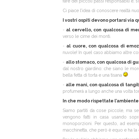
fare dei piccoli passi responsabili e, 
Ci piace l’idea di conoscere realtà nu
I vostri ospiti devono portarsi via 
-
al cervello, con qualcosa di m
verso le cime dei monti.
-
al cuore, con qualcosa di emo
nuvole! In quel caso abbiamo altre cose
-
allo stomaco, con qualcosa di gu
dal nostro giardino: che siano le more
bella fetta di torta e una tisana
-
alle mani, con qualcosa di tangi
profumerà a lungo anche una volta tor
In che modo rispettate l’ambiente e
Siamo partiti da cose piccole, ma seco
vengono fatti in casa usando soprat
monoporzioni. Per questo, ad esempio
macchinetta, che però è equo e ha la 