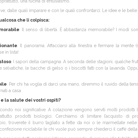
soprattutto, una fucina di entusiasmo.
ove, dalle quali imparare e con le quali confrontarci. Le idee e le be
qualcosa che li colpisca:
emorabile
: Il senso di libertà. È abbastanza memorabile? I modi so
zionante
: Il panorama. Affacciarsi alla finestra e fermare la mente
 in lista!
stoso
: I sapori della campagna. A seconda delle stagioni, qualche fr
 selvatiche, le bacche di gelso o i biscotti fatti con la lavanda. Oppur
bile
: Per chi ha voglia di darci una mano, diremmo il ruvido della terr
nati a casa
 la salute dei vostri ospiti?
ndo noi significative. A colazione vengono serviti molti prodotti loc
tutto prodotti biologici. Cerchiamo di limitare l’acquisto di prod
, troverete il burro tagliato a fette da noi o le marmellate nelle c
confezione riciclabile (e chi vuole può sempre chiederci il caffè del