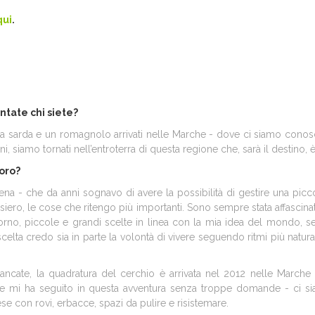
qui
.
ntate chi siete?
na sarda e un romagnolo arrivati nelle Marche - dove ci siamo conos
 siamo tornati nell’entroterra di questa regione che, sarà il destino, è
voro?
ena - che da anni sognavo di avere la possibilità di gestire una piccol
nsiero, le cose che ritengo più importanti. Sono sempre stata affascin
 giorno, piccole e grandi scelte in linea con la mia idea del mondo,
elta credo sia in parte la volontà di vivere seguendo ritmi più naturali
ncate, la quadratura del cerchio è arrivata nel 2012 nelle Marche 
e mi ha seguito in questa avventura senza troppe domande - ci siam
se con rovi, erbacce, spazi da pulire e risistemare.