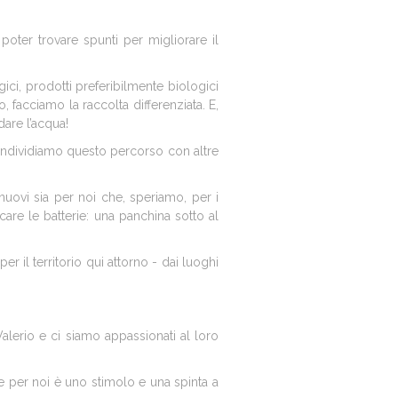
ter trovare spunti per migliorare il
ici, prodotti preferibilmente biologici
 facciamo la raccolta differenziata. E,
are l’acqua!
ondividiamo questo percorso con altre
uovi sia per noi che, speriamo, per i
care le batterie: una panchina sotto al
r il territorio qui attorno - dai luoghi
Valerio e ci siamo appassionati al loro
e per noi è uno stimolo e una spinta a