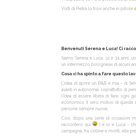
Volti di Pietra lo trovi anche in pillole
Benvenuti Serena e Luca! Ci racco
Siamo Serena e Luca, 31 e 34 anni, u
un intermezzo bolognese di alcuni anni,
Cosa vi ha spinto a fare questo la
L’idea di aprire un B&B è mia - di Ser
avanti in autonomia, soprattutto di pe
l’idea di essere libera di fare, ogni
economico. Il vero motivo di questa sc
persone sempre nuove.
Così, dopo una serie di occasioni ma
racconterò qui
) e io e Luca - ch
campagna, fra colline e monti, alle pre