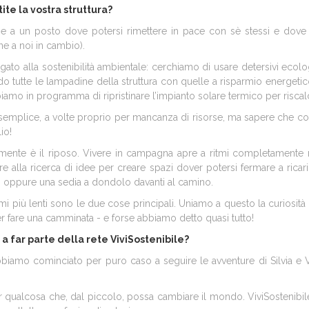
tite la vostra struttura?
 a un posto dove potersi rimettere in pace con sè stessi e dove po
e a noi in cambio).
ato alla sostenibilità ambientale: cerchiamo di usare detersivi ecolog
do tutte le lampadine della struttura con quelle a risparmio energetico,
mo in programma di ripristinare l’impianto solare termico per riscald
emplice, a volte proprio per mancanza di risorse, ma sapere che c
io!
armente è il riposo. Vivere in campagna apre a ritmi completamente n
e alla ricerca di idee per creare spazi dover potersi fermare a ricari
 oppure una sedia a dondolo davanti al camino.
i più lenti sono le due cose principali. Uniamo a questo la curiosità pe
er fare una camminata - e forse abbiamo detto quasi tutto!
 far parte della rete ViviSostenibile?
i abbiamo cominciato per puro caso a seguire le avventure di Silvia e 
 qualcosa che, dal piccolo, possa cambiare il mondo. ViviSostenibil