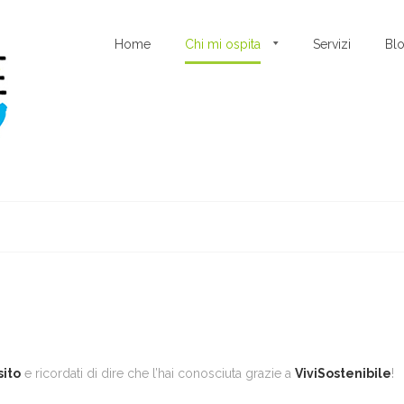
Home
Chi mi ospita
Servizi
Bl
sito
e ricordati di dire che l’hai conosciuta grazie a
ViviSostenibile
!
!