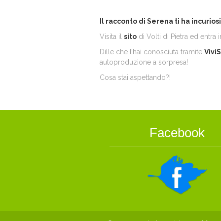
Il racconto di Serena ti ha incurios
Visita il
sito
di Volti di Pietra ed entra 
Dille che l’hai conosciuta tramite
Vivi
autoproduzione a sorpresa!
Cosa stai aspettando?!
Facebook