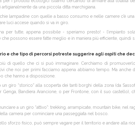
per i prodotti ecologici (stiamo cercando di arrivare alla totalità de
rtigianalmente da una piccola ditta marchigiana.
chie lampadine con quelle a basso consumo e nelle camere c’è una 
care luci accese quando si va in giro.
a per tutte, appena possibile - speriamo presto! - l’impianto sol
he possono essere fatte meglio e in maniera più efficiente, quindi 
io e che tipo di percorsi potreste suggerire agli ospiti che dec
 più di quello che ci si può immaginare. Cerchiamo di promuoverlo 
orativi che noi per primi facciamo appena abbiamo tempo. Ma anche da
empo che hanno a disposizione.
go un giro “storico” alla scoperta dei tanti borghi della zona (da Sass
r Genga, Bandiera Arancione, o per Frontone, con il suo castello), c
unciare a un giro “attivo”: trekking, arrampicate, mountain bike, nel rag
 della camera per cominciare una passeggiata nel bosco.
llo sforzo fisico, può sempre vagare per il territorio e andare alla ri