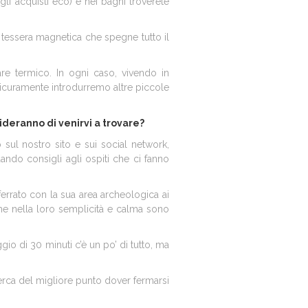
gli acquisti eco) e nei bagni troverete
tessera magnetica che spegne tutto il
are termico. In ogni caso, vivendo in
sicuramente introdurremo altre piccole
ideranno di venirvi a trovare?
sul nostro sito e sui social network,
ndo consigli agli ospiti che ci fanno
oferrato con la sua area archeologica ai
he nella loro semplicità e calma sono
gio di 30 minuti c’è un po’ di tutto, ma
cerca del migliore punto dover fermarsi