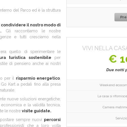
’interno del Parco ed è la struttura
Pre
a condividere il nostro modo di
.
Gli raccontiamo le nostre
genze e tutti cresciamo nella
VIVI NELLA CAS
era quello di sperimentare le
€ 1
tura turistica sostenibile
per
tile di pensiero anche ai nostri
Due notti 
to per il
risparmio energetico
,
 Go Kart a pedali fino alla presa
Weekend ecocompa
naturale.
La casa si rifornis
te nuove soluzioni energetiche,
 economica e la validità tecnica,
Camera matrimo
te le nostre
visite guidate.
Servizio
 impostare sempre nuovi
percorsi
professionisti che a loro volta