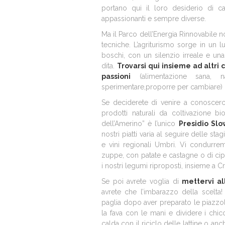
portano qui il loro desiderio di cam
appassionanti e sempre diverse.
Ma il Parco dell’Energia Rinnovabile 
tecniche. L’agriturismo sorge in un 
boschi, con un silenzio irreale e un
dita.
Trovarsi qui insieme ad altr
passioni
(alimentazione sana, n
sperimentare,proporre per cambiare)
Se deciderete di venire a conoscerc
prodotti naturali da coltivazione bi
dell’Amerino” è l’unico
Presidio Slo
nostri piatti varia al seguire delle sta
e vini regionali Umbri. Vi condurrem
zuppe, con patate e castagne o di cip
i nostri legumi riproposti, insieme a Cr
Se poi avrete voglia di
mettervi al
avrete che l’imbarazzo della scelta!
paglia dopo aver preparato le piazzol
la fava con le mani e dividere i chicchi
calda con il riciclo delle lattine o anc