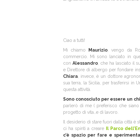
Ciao a tutti!
Mi chiamo
Maurizio
, vengo da Ro
commercio. Mi sono lanciato in ques
con
Alessandro
, che ha lasciato il 
e Direttore di albergo per fondare 
Chiara
, invece, è un dottore agrono
sua terra, la Sicilia, per trasferirsi i
questa attività.
Sono conosciuto per essere un ch
parlerò di me ( preferisco che siano g
progetto di vita…e di lavoro.
Il desiderio di stare fuori dalla città è
ci ha spinti a creare
Il Parco dell’E
c’è spazio per fare e sperimentar