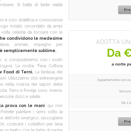
biare. Si tratta di tante realtà
Pre
non è solo didattica e conoscenze
luogo isolato circondato da ampi
a volta celeste da toccare con le
i che condividono le medesime
ADOTTA UN
atura, animali, impegno per
Da €
è semplicemente sublime.
i, vi conquisteremo con i nostri
a notte p
ologica. La nostra “Fava Cottora
w Food di Terni.
La fantasia dei
gioni. Utilizziamo olio extravergine
Appartamento con cam
o nella ricerca dei sapori delle
olla. Farro e Roveja sono, invece,
Servizio
esciole dolci e salate.
Da 2 a
la prova con le mani
, qui non
 Potrete piantare i semi sotto la
e dell’orto sinergico, raccogliere
Pre
, costruire i collettori per l’aria
he un teatro con le balle di paglia