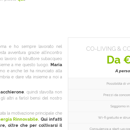
ma e ho sempre lavorato nel
CO-LIVING & C
ta avventura grazie all’incontro
Da €
suo lavoro di Istruttore subacqueo
insieme a me questo luogo.
Maria
mo e anche lei ha rinunciato alla
A perso
n Umbria e dare vita insieme a noi a
Possibilità di v
iacchierone
, quindi stavolta non
Prezzi da concord
li altri a farlo) bensì del nostro
Soggiorno i
 stata la motivazione principale che
Wi-fi gratuito e str
nergia Rinnovabile.
Qui infatti
e, oltre che per coltivarsi il
Consulenza a start-up con 