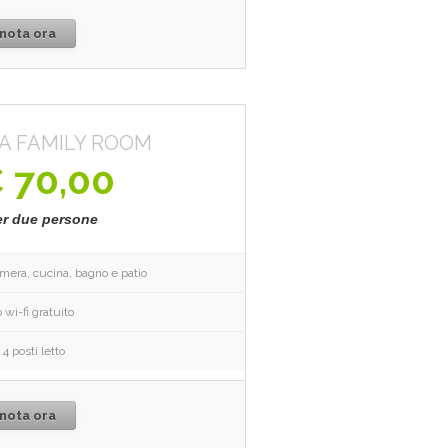
nota ora
A FAMILY ROOM
 70,00
er due persone
era, cucina, bagno e patio
 wi-fi gratuito
 4 posti letto
nota ora