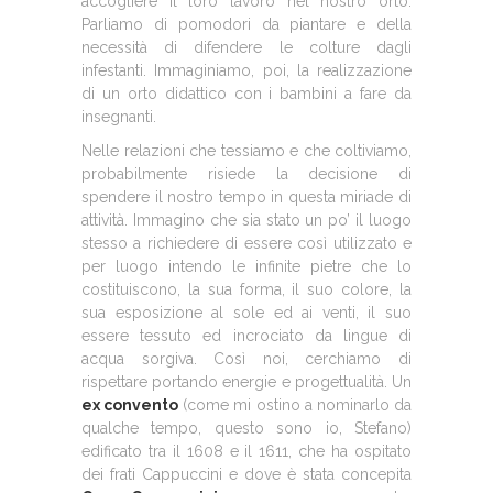
accogliere il loro lavoro nel nostro orto.
Parliamo di pomodori da piantare e della
necessità di difendere le colture dagli
infestanti. Immaginiamo, poi, la realizzazione
di un orto didattico con i bambini a fare da
insegnanti.
Nelle relazioni che tessiamo e che coltiviamo,
probabilmente risiede la decisione di
spendere il nostro tempo in questa miriade di
attività. Immagino che sia stato un po’ il luogo
stesso a richiedere di essere così utilizzato e
per luogo intendo le infinite pietre che lo
costituiscono, la sua forma, il suo colore, la
sua esposizione al sole ed ai venti, il suo
essere tessuto ed incrociato da lingue di
acqua sorgiva. Così noi, cerchiamo di
rispettare portando energie e progettualità. Un
ex convento
(come mi ostino a nominarlo da
qualche tempo, questo sono io, Stefano)
edificato tra il 1608 e il 1611, che ha ospitato
dei frati Cappuccini e dove è stata concepita