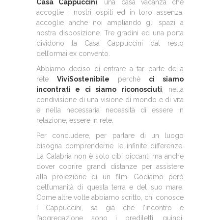
Casa Cappuccini
, una casa vacanza che
accoglie i nostri ospiti ed in loro assenza,
accoglie anche noi ampliando gli spazi a
nostra disposizione. Tre gradini ed una porta
dividono la Casa Cappuccini dal resto
dell’ormai ex convento.
Abbiamo deciso di entrare a far parte della
rete
ViviSostenibile
perchè
ci siamo
incontrati e ci siamo riconosciuti
, nella
condivisione di una visione di mondo e di vita
e nella necessaria necessità di essere in
relazione, essere in rete.
Per concludere, per parlare di un luogo
bisogna comprenderne le infinite differenze.
La Calabria non è solo cibi piccanti ma anche
dover coprire grandi distanze per assistere
alla proiezione di un film. Godiamo però
dell’umanità di questa terra e del suo mare.
Come altre volte abbiamo scritto, chi conosce
I Cappuccini, sa già che l’incontro e
l’aggregazione sono i prediletti, quindi,