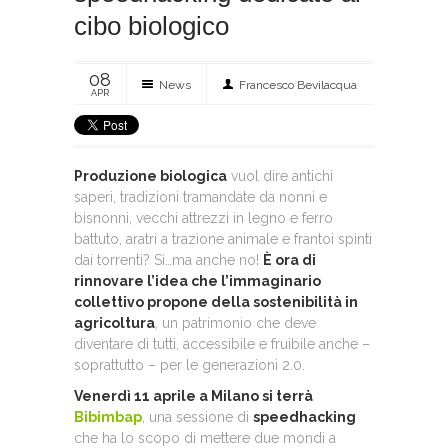
cibo biologico
08
News
Francesco Bevilacqua
APR
Produzione biologica
vuol dire antichi
saperi, tradizioni tramandate da nonni e
bisnonni, vecchi attrezzi in legno e ferro
battuto, aratri a trazione animale e frantoi spinti
dai torrenti? Sì…ma anche no!
È ora di
rinnovare l’idea che l’immaginario
collettivo propone della sostenibilità in
agricoltura
, un patrimonio che deve
diventare di tutti, accessibile e fruibile anche –
soprattutto – per le generazioni 2.0.
Venerdì 11 aprile a Milano si terrà
Bibimbap
, una sessione di
speedhacking
che ha lo scopo di mettere due mondi a