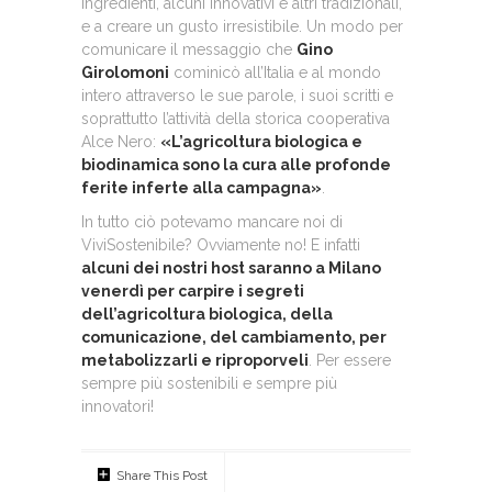
ingredienti, alcuni innovativi e altri tradizionali,
e a creare un gusto irresistibile. Un modo per
comunicare il messaggio che
Gino
Girolomoni
cominicò all’Italia e al mondo
intero attraverso le sue parole, i suoi scritti e
soprattutto l’attività della storica cooperativa
Alce Nero:
«L’agricoltura biologica e
biodinamica sono la cura alle profonde
ferite inferte alla campagna»
.
In tutto ciò potevamo mancare noi di
ViviSostenibile? Ovviamente no! E infatti
alcuni dei nostri host saranno a Milano
venerdì per carpire i segreti
dell’agricoltura biologica, della
comunicazione, del cambiamento, per
metabolizzarli e riproporveli
. Per essere
sempre più sostenibili e sempre più
innovatori!
Share This Post