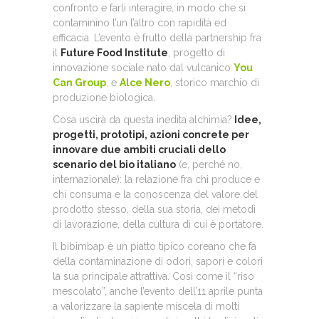
confronto e farli interagire, in modo che si
contaminino l’un l’altro con rapidità ed
efficacia. L’evento è frutto della partnership fra
il
Future Food Institute
, progetto di
innovazione sociale nato dal vulcanico
You
Can Group
, e
Alce Nero
, storico marchio di
produzione biologica.
Cosa uscirà da questa inedita alchimia?
Idee,
progetti, prototipi, azioni concrete per
innovare due ambiti cruciali dello
scenario del bio italiano
(e, perché no,
internazionale): la relazione fra chi produce e
chi consuma e la conoscenza del valore del
prodotto stesso, della sua storia, dei metodi
di lavorazione, della cultura di cui è portatore.
Il bibimbap è un piatto tipico coreano che fa
della contaminazione di odori, sapori e colori
la sua principale attrattiva. Così come il “riso
mescolato”, anche l’evento dell’11 aprile punta
a valorizzare la sapiente miscela di molti