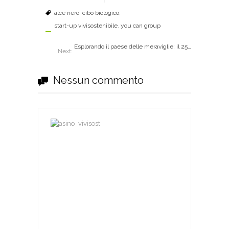
alce nero
,
cibo biologico
,
start-up vivisostenibile
,
you can group
Esplorando il paese delle meraviglie: il 25 Aprile si parte da Lecce!
Next:
Nessun commento