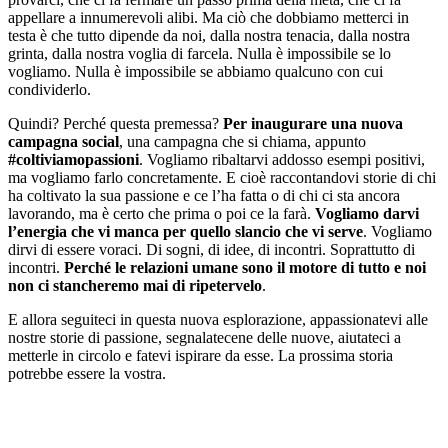
appellare a innumerevoli alibi. Ma ciò che dobbiamo metterci in
testa è che tutto dipende da noi, dalla nostra tenacia, dalla nostra
grinta, dalla nostra voglia di farcela. Nulla è impossibile se lo
vogliamo. Nulla è impossibile se abbiamo qualcuno con cui
condividerlo.
Quindi? Perché questa premessa?
Per inaugurare una nuova
campagna social
, una campagna che si chiama, appunto
#coltiviamopassioni
. Vogliamo ribaltarvi addosso esempi positivi,
ma vogliamo farlo concretamente. E cioè raccontandovi storie di chi
ha coltivato la sua passione e ce l’ha fatta o di chi ci sta ancora
lavorando, ma è certo che prima o poi ce la farà.
Vogliamo darvi
l’energia che vi manca per quello slancio che vi serve
. Vogliamo
dirvi di essere voraci. Di sogni, di idee, di incontri. Soprattutto di
incontri.
Perché le relazioni umane sono il motore di tutto e noi
non ci stancheremo mai di ripetervelo
.
E allora seguiteci in questa nuova esplorazione, appassionatevi alle
nostre storie di passione, segnalatecene delle nuove, aiutateci a
metterle in circolo e fatevi ispirare da esse. La prossima storia
potrebbe essere la vostra.