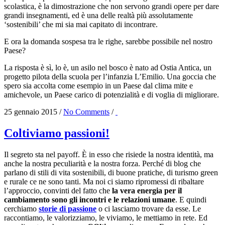
scolastica, è la dimostrazione che non servono grandi opere per dare
grandi insegnamenti, ed è una delle realtà più assolutamente
‘sostenibili’ che mi sia mai capitato di incontrare.
E ora la domanda sospesa tra le righe, sarebbe possibile nel nostro
Paese?
La risposta è sì, lo è, un asilo nel bosco è nato ad Ostia Antica, un
progetto pilota della scuola per l’infanzia L’Emilio. Una goccia che
spero sia accolta come esempio in un Paese dal clima mite e
amichevole, un Paese carico di potenzialità e di voglia di migliorare.
25 gennaio 2015
/
No Comments
/
Coltiviamo passioni!
Il segreto sta nel payoff. È in esso che risiede la nostra identità, ma
anche la nostra peculiarità e la nostra forza. Perché di blog che
parlano di stili di vita sostenibili, di buone pratiche, di turismo green
e rurale ce ne sono tanti. Ma noi ci siamo ripromessi di ribaltare
l’approccio, convinti del fatto che
la vera energia per il
cambiamento sono gli incontri e le relazioni umane
. E quindi
cerchiamo
storie di passione
o ci lasciamo trovare da esse. Le
raccontiamo, le valorizziamo, le viviamo, le mettiamo in rete. Ed