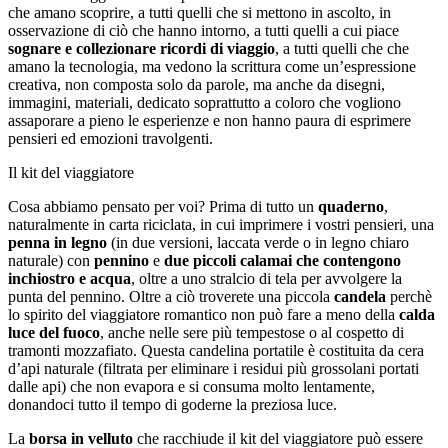
che amano scoprire, a tutti quelli che si mettono in ascolto, in
osservazione di ciò che hanno intorno, a tutti quelli a cui piace
sognare e collezionare ricordi di viaggio
, a tutti quelli che che
amano la tecnologia, ma vedono la scrittura come un’espressione
creativa, non composta solo da parole, ma anche da disegni,
immagini, materiali, dedicato soprattutto a coloro che vogliono
assaporare a pieno le esperienze e non hanno paura di esprimere
pensieri ed emozioni travolgenti.
Il kit del viaggiatore
Cosa abbiamo pensato per voi? Prima di tutto un
quaderno
,
naturalmente in carta riciclata, in cui imprimere i vostri pensieri, una
penna in legno
(in due versioni, laccata verde o in legno chiaro
naturale) con
p
en
nino
e
due piccoli calamai che contengono
inchiostro e acqua
, oltre a uno stralcio di tela per avvolgere la
punta del pennino. Oltre a ciò troverete una piccola
candela
perchè
lo spirito del viaggiatore romantico non può fare a meno della
calda
luce del fuoco
, anche nelle sere più tempestose o al cospetto di
tramonti mozzafiato. Questa candelina portatile è costituita da cera
d’api naturale (filtrata per eliminare i residui più grossolani portati
dalle api) che non evapora e si consuma molto lentamente,
donandoci tutto il tempo di goderne la preziosa luce.
La
borsa in velluto
che racchiude il kit del viaggiatore può essere