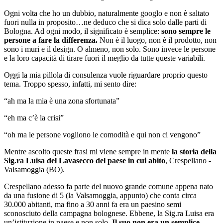
Ogni volta che ho un dubbio, naturalmente googlo e non è saltato
fuori nulla in proposito…ne deduco che si dica solo dalle parti di
Bologna. Ad ogni modo, il significato è semplice:
sono sempre le
persone a fare la differenza.
Non è il luogo, non è il prodotto, non
sono i muri e il design. O almeno, non solo. Sono invece le persone
e la loro capacità di tirare fuori il meglio da tutte queste variabili.
Oggi la mia pillola di consulenza vuole riguardare proprio questo
tema. Troppo spesso, infatti, mi sento dire:
“ah ma la mia è una zona sfortunata”
“eh ma c’è la crisi”
“oh ma le persone vogliono le comodità e qui non ci vengono”
Mentre ascolto queste frasi mi viene sempre in mente
la storia della
Sig.ra Luisa del Lavasecco del paese in cui abito
, Crespellano -
Valsamoggia (BO).
Crespellano adesso fa parte del nuovo grande comune appena nato
da una fusione di 5 (la Valsamoggia, appunto) che conta circa
30.000 abitanti, ma fino a 30 anni fa era un paesino semi
sconosciuto della campagna bolognese. Ebbene, la Sig.ra Luisa era
un’istituzione in paese e non solo.
Il suo non era un semplice