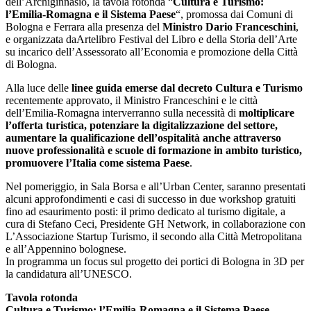
dell’Archiginnasio, la tavola rotonda “
Cultura e Turismo:
l’Emilia-Romagna e il Sistema Paese
“, promossa dai Comuni di
Bologna e Ferrara alla presenza del
Ministro Dario Franceschini
,
e organizzata daArtelibro Festival del Libro e della Storia dell’Arte
su incarico dell’Assessorato all’Economia e promozione della Città
di Bologna.
Alla luce delle
linee guida emerse dal decreto Cultura e Turismo
recentemente approvato, il Ministro Franceschini e le città
dell’Emilia-Romagna interverranno sulla necessità di
moltiplicare
l’offerta turistica, potenziare la digitalizzazione del settore,
aumentare la qualificazione dell’ospitalità anche attraverso
nuove professionalità e scuole di formazione in ambito turistico,
promuovere l’Italia come sistema Paese
.
Nel pomeriggio, in Sala Borsa e all’Urban Center, saranno presentati
alcuni approfondimenti e casi di successo in due workshop gratuiti
fino ad esaurimento posti: il primo dedicato al turismo digitale, a
cura di Stefano Ceci, Presidente GH Network, in collaborazione con
L’Associazione Startup Turismo, il secondo alla Città Metropolitana
e all’Appennino bolognese.
In programma un focus sul progetto dei portici di Bologna in 3D per
la candidatura all’UNESCO.
Tavola rotonda
Cultura e Turismo: l’Emilia-Romagna e il Sistema Paese