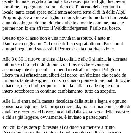
ospite di una energetica famiglia bavarese: quattro figli, due lavori
part-time, impegno nel volontariato e all’interno della comunità
locale, tante estati spese nella tanta adorata terra al di là delle Alpi.
Proprio grazie a loro e al figlio minore, ho avuto modo di fare visita
a un piccolo grande mondo che qui è totalmente comune, ma che
per me non lo era affatto: il Waldkindergarten, l’asilo nel bosco.
Questo tipo di asilo non è una novità in assoluto, è nato in
Danimarca negli anni ‘50 e si è diffuso soprattutto nei Paesi nord
europei negli anni successivi. Per me è stata una rivelazione.
Alle 8 e 30 il ritrovo in cima alla collina e alle 9 si inizia la giornata
tutti in cerchio nel nido di rami con filastrocche e canzoni
accompagnate da piccoli strumenti musicali in legno. Poi gioco
libero tra gli affascinanti alberi del parco, un’altalena che pende da
un ramo, tante stoviglie in cui si cucinano pranzetti prelibati di foglie
e bacche, rastrellini per pulire la tenda indiana dalle foglie e un
intero sottobosco in continuo cambiamento, tutto da scoprire.
Alle 11 si entra nella casetta riscaldata dalla stufa a legna e ognuno
consuma allegramente la propria merenda, poi si rimane in ascolto di
qualche racconto del bosco, incantati dalla soave voce delle maestre
e chi sa già leggere, ovviamente, è invitato a partecipare!
Poi chi lo desidera può restare al calduccio a mettere a frutto
l’eccezionale creatività tipica di ogni bambino e gli altri tornano