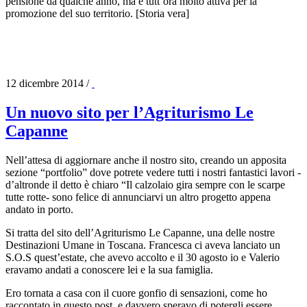
pensione da qualche anno, ma è tutt’ora molto attiva per la
promozione del suo territorio. [Storia vera]
12 dicembre 2014
/
Un nuovo sito per l’Agriturismo Le
Capanne
Nell’attesa di aggiornare anche il nostro sito, creando un apposita
sezione “portfolio” dove potrete vedere tutti i nostri fantastici lavori -
d’altronde il detto è chiaro “Il calzolaio gira sempre con le scarpe
tutte rotte- sono felice di annunciarvi un altro progetto appena
andato in porto.
Si tratta del sito dell’Agriturismo Le Capanne, una delle nostre
Destinazioni Umane in Toscana. Francesca ci aveva lanciato un
S.O.S quest’estate, che avevo accolto e il 30 agosto io e Valerio
eravamo andati a conoscere lei e la sua famiglia.
Ero tornata a casa con il cuore gonfio di sensazioni, come ho
raccontato in questo post, e davvero speravo di potergli essere