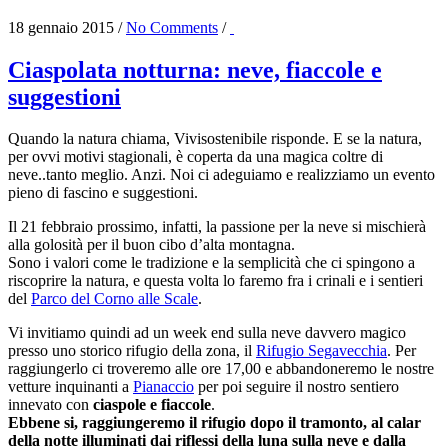
18 gennaio 2015
/
No Comments
/
Ciaspolata notturna: neve, fiaccole e
suggestioni
Quando la natura chiama, Vivisostenibile risponde. E se la natura,
per ovvi motivi stagionali, è coperta da una magica coltre di
neve..tanto meglio. Anzi. Noi ci adeguiamo e realizziamo un evento
pieno di fascino e suggestioni.
Il 21 febbraio prossimo, infatti, la passione per la neve si mischierà
alla golosità per il buon cibo d’alta montagna.
Sono i valori come le tradizione e la semplicità che ci spingono a
riscoprire la natura, e questa volta lo faremo fra i crinali e i sentieri
del
Parco del Corno alle Scale
.
Vi invitiamo quindi ad un week end sulla neve davvero magico
presso uno storico rifugio della zona, il
Rifugio Segavecchia
. Per
raggiungerlo ci troveremo alle ore 17,00 e abbandoneremo le nostre
vetture inquinanti a
Pianaccio
per poi seguire il nostro sentiero
innevato con
ciaspole e fiaccole
.
Ebbene si, raggiungeremo il rifugio dopo il tramonto, al calar
della notte illuminati dai riflessi della luna sulla neve e dalla