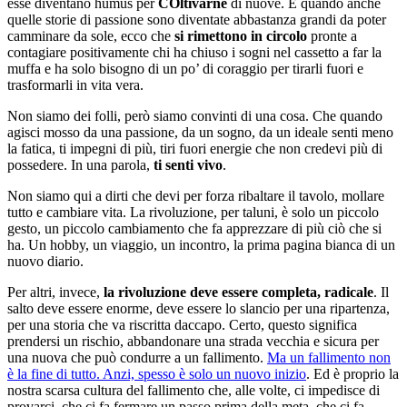
esse diventano humus per
COltivarne
di nuove. E quando anche
quelle storie di passione sono diventate abbastanza grandi da poter
camminare da sole, ecco che
si rimettono in circolo
pronte a
contagiare positivamente chi ha chiuso i sogni nel cassetto a far la
muffa e ha solo bisogno di un po’ di coraggio per tirarli fuori e
trasformarli in vita vera.
Non siamo dei folli, però siamo convinti di una cosa. Che quando
agisci mosso da una passione, da un sogno, da un ideale senti meno
la fatica, ti impegni di più, tiri fuori energie che non credevi più di
possedere. In una parola,
ti senti vivo
.
Non siamo qui a dirti che devi per forza ribaltare il tavolo, mollare
tutto e cambiare vita. La rivoluzione, per taluni, è solo un piccolo
gesto, un piccolo cambiamento che fa apprezzare di più ciò che si
ha. Un hobby, un viaggio, un incontro, la prima pagina bianca di un
nuovo diario.
Per altri, invece,
la rivoluzione deve essere completa, radicale
. Il
salto deve essere enorme, deve essere lo slancio per una ripartenza,
per una storia che va riscritta daccapo. Certo, questo significa
prendersi un rischio, abbandonare una strada vecchia e sicura per
una nuova che può condurre a un fallimento.
Ma un fallimento non
è la fine di tutto. Anzi, spesso è solo un nuovo inizio
. Ed è proprio la
nostra scarsa cultura del fallimento che, alle volte, ci impedisce di
provarci, che ci fa fermare un passo prima della meta, che ci fa