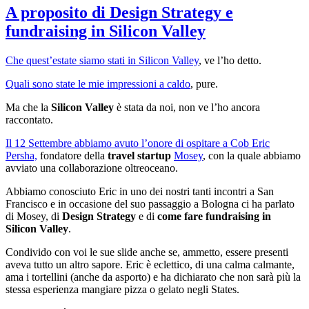
A proposito di Design Strategy e
fundraising in Silicon Valley
Che quest’estate siamo stati in Silicon Valley
, ve l’ho detto.
Quali sono state le mie impressioni a caldo
, pure.
Ma che la
Silicon Valley
è stata da noi, non ve l’ho ancora
raccontato.
Il 12 Settembre abbiamo avuto l’onore di ospitare a Cob Eric
Persha,
fondatore della
travel startup
Mosey
, con la quale abbiamo
avviato una collaborazione oltreoceano.
Abbiamo conosciuto Eric in uno dei nostri tanti incontri a San
Francisco e in occasione del suo passaggio a Bologna ci ha parlato
di Mosey, di
Design Strategy
e di
come fare fundraising in
Silicon Valley
.
Condivido con voi le sue slide anche se, ammetto, essere presenti
aveva tutto un altro sapore. Eric è eclettico, di una calma calmante,
ama i tortellini (anche da asporto) e ha dichiarato che non sarà più la
stessa esperienza mangiare pizza o gelato negli States.