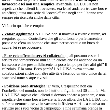
lavasecco e lei non una semplice lavandaia.
LA LUISA non
aspettava che i clienti la trovassero, era lei ad andare a trovare loro e
ad offrirgli tutta una serie di “coccole” che negli anni l’hanno resa
sempre più ricercata anche dalla città.
Vi faccio qualche esempio:
- Valore aggiunto:
LA LUISA non si limitava a lavare e stirare, ad
eseguire, quindi. Controllava che gli abiti fossero perfettamente a
posto e se c’era un bottone che stava per staccarsi o un buco da
cucire, lei se ne occupava.
- Fare rete offrendo servizi collaterali:
quali possono essere i
servizi che tornerebbero utili ad un cliente che sta andando da un
lavasecco e che presumibilmente ha poco tempo per fare altri giri? Il
calzolaio. E la sarta. Ecco perché LA LUISA aveva attivato
collaborazioni anche con altre attività e facendo un giro unico da lei
sistemavi tutto: scarpe e vestiti.
- Posizione
poco
strategica:
E’ vero, Crespellano non era
l’ombelico del mondo, non lo è tutt’ora, figuriamoci 30 anni fa. Ma
LA LUISA sapeva che i clienti si devono andare a prendere, e non
aspettare che siano loro a trovare te. Ecco allora che LA LUISA non
si ferma nemmeno se va in vacanza in Riviera Adriatica e attiva un
servizio per i suoi vicini di campeggio: a fine settimana prende la