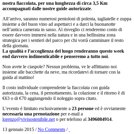
nostra fiaccolata, per una lunghezza di circa 3,5 Km
accompagnati dalle nostre guide autorizzate
.
All’arrivo, saranno numerosi pentoloni di polenta, tagliatelle e zuppa
insieme a del buon vino ad aspettarci e a darci la buonanotte
nell’antica camerata in sasso. Al risveglio ci renderemo conto di
essere davvero immersi nella natura e in una bellissima zona
strategica per i sentieri del parco per chi vorrà camminare il resto
della giornata.
La qualità e l’accoglienza del luogo renderanno questo week
end davvero indimenticabile e penseremo a tutto noi
.
Non avete le ciaspole? Nessun problema, ve le affittiamo noi
insieme alle bacchette da neve, ma ricordatevi di tornare con la
guida al mattino!
Il costo individuale comprendente la fiaccolata con guida
autorizzata, la cena, il pernottamento, la colazione e il ritorno è di
€63 o di €70 aggiungendo il noleggio sopra citato.
L’evento è limitato esclusivamente a
23 persone
ed è ovviamente
necessaria una prenotazione
per e-mail a
lorenzo@vivisostenibile.net
o per telefono al
3496084914
.
13 gennaio 2015
/
No Comments
/