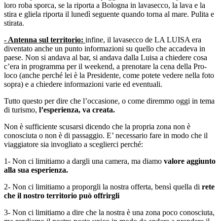
loro roba sporca, se la riporta a Bologna in lavasecco, la lava e la
stira e gliela riporta il lunedì seguente quando torna al mare. Pulita e
stirata.
- Antenna sul territorio:
infine, il lavasecco de LA LUISA era
diventato anche un punto informazioni su quello che accadeva in
paese. Non si andava al bar, si andava dalla Luisa a chiedere cosa
c’era in programma per il weekend, a prenotare la cena della Pro-
loco (anche perché lei è la Presidente, come potete vedere nella foto
sopra) e a chiedere informazioni varie ed eventuali.
Tutto questo per dire che l’occasione, o come diremmo oggi in tema
di turismo,
l’esperienza, va creata.
Non è sufficiente scusarsi dicendo che la propria zona non è
conosciuta o non è di passaggio. E’ necessario fare in modo che il
viaggiatore sia invogliato a sceglierci perché:
1- Non ci limitiamo a dargli una camera, ma diamo
valore aggiunto
alla sua esperienza.
2- Non ci limitiamo a proporgli la nostra offerta, bensì quella di
rete
che il nostro territorio può offrirgli
3- Non ci limitiamo a dire che la nostra è una zona poco conosciuta,