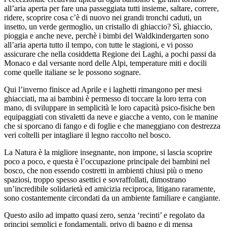
all’aria aperta per fare una passeggiata tutti insieme, saltare, correre,
ridere, scoprire cosa c’è di nuovo nei grandi tronchi caduti, un
insetto, un verde germoglio, un cristallo di ghiaccio? Sì, ghiaccio,
pioggia e anche neve, perchè i bimbi del Waldkindergarten sono
all’aria aperta tutto il tempo, con tutte le stagioni, e vi posso
assicurare che nella cosiddetta Regione dei Laghi, a pochi passi da
Monaco e dal versante nord delle Alpi, temperature miti e docili
come quelle italiane se le possono sognare.
Qui l’inverno finisce ad Aprile e i laghetti rimangono per mesi
ghiacciati, ma ai bambini è permesso di toccare la loro terra con
mano, di sviluppare in semplicità le loro capacità psico-fisiche ben
equipaggiati con stivaletti da neve e giacche a vento, con le manine
che si sporcano di fango e di foglie e che maneggiano con destrezza
veri coltelli per intagliare il legno raccolto nel bosco.
La Natura è la migliore insegnante, no
n impone, si lascia scoprire
poco a poco, e questa è l’occupazione principale dei bambini nel
bosco, che non essendo costretti in ambienti chiusi più o meno
spaziosi, troppo spesso asettici e sovraffollati, dimostrano
un’incredibile solidarietà ed amicizia reciproca, litigano raramente,
sono costantemente circondati da un ambiente familiare e cangiante.
Questo asilo ad impatto quasi zero, senza ‘recinti’ e regolato da
principi semplici e fondamentali, privo di bagno e di mensa