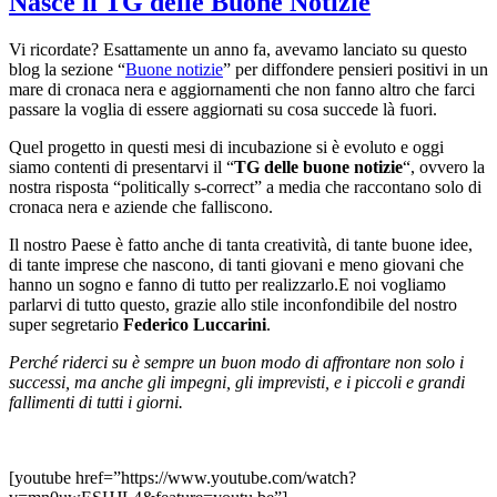
Nasce il TG delle Buone Notizie
Vi ricordate? Esattamente un anno fa, avevamo lanciato su questo
blog la sezione “
Buone notizie
” per diffondere pensieri positivi in un
mare di cronaca nera e aggiornamenti che non fanno altro che farci
passare la voglia di essere aggiornati su cosa succede là fuori.
Quel progetto in questi mesi di incubazione si è evoluto e oggi
siamo contenti di presentarvi il “
TG delle buone notizie
“, ovvero la
nostra risposta “politically s-correct” a media che raccontano solo di
cronaca nera e aziende che falliscono.
Il nostro Paese è fatto anche di tanta creatività, di tante buone idee,
di tante imprese che nascono, di tanti giovani e meno giovani che
hanno un sogno e fanno di tutto per realizzarlo.E noi vogliamo
parlarvi di tutto questo, grazie allo stile inconfondibile del nostro
super segretario
Federico Luccarini
.
Perché riderci su è sempre un buon modo di affrontare non solo i
successi, ma anche gli impegni, gli imprevisti, e i piccoli e grandi
fallimenti di tutti i giorni.
[youtube href=”https://www.youtube.com/watch?