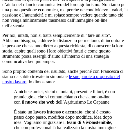
d’aiuto nel rilancio comunicativo del loro agriturismo. Non tanto per
una pura questione economica, ma perché ne condividevo i valori, la
passione e l’autenticità e mi spiace sempre vedere quando tutto ciò
non venga minimamente trasmesso dall’immagine on-line
dell’azienda.
Per noi, infatti, non si tratta semplicemente di “fare un sito”.
Abbiamo bisogno, laddove le distanze lo permettono, di incontrare
le persone che stanno dietro a questa richiesta, di conoscere la loro
storia, capire quali sono i loro obiettivi futuri e come questo
strumento possa essergli d’aiuto all’interno di una strategia
comunicativa ben più ampia.
Sono proprio contenta del risultato, anche perché con Francesca ci
siamo da subito trovate in sintonia e
le sue parole a proposito del
nostro lavoro
, lo dimostrano:
Amiche e amici, vicini e lontani, presenti e futuri, è con
grande gioia che vi comunichiamo che siamo on-line
con il
nuovo sito web
dell’Agriturismo Le Capanne.
È stato un
lavoro intenso e accurato
, che si è creato
passo dopo passo, modifica dopo modifica, idea dopo
idea. Vogliamo ringraziare il
team di ViviSostenibile
,
che con professionalità ha realizzato la nostra immagine