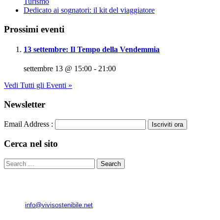
Turismo
Dedicato ai sognatori: il kit del viaggiatore
Prossimi eventi
13 settembre: Il Tempo della Vendemmia
settembre 13 @ 15:00
-
21:00
Vedi Tutti gli Eventi »
Newsletter
Email Address :
Cerca nel sito
​© 2013 Associazione ViviSostenibile
Via G.Verdi, 76 - 40053 Loc. Crespellano - Valsamoggia (BO)
e-mail:
info@vivisostenibile.net