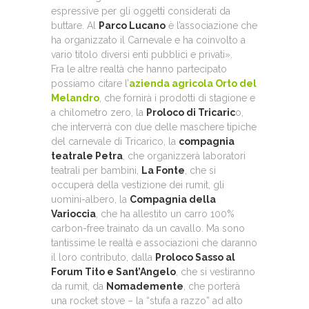
espressive per gli oggetti considerati da
buttare. Al
Parco Lucano
è l’associazione che
ha organizzato il Carnevale e ha coinvolto a
vario titolo diversi enti pubblici e privati».
Fra le altre realtà che hanno partecipato
possiamo citare l’
azienda agricola Orto del
Melandro
, che fornirà i prodotti di stagione e
a chilometro zero, la
Proloco di Tricaric
o,
che interverrà con due delle maschere tipiche
del carnevale di Tricarico, la
compagnia
teatrale Petra
, che organizzerà laboratori
teatrali per bambini,
La Fonte
, che si
occuperà della vestizione dei rumit, gli
uomini-albero, la
Compagnia della
Varioccia
, che ha allestito un carro 100%
carbon-free trainato da un cavallo. Ma sono
tantissime le realtà e associazioni che daranno
il loro contributo, dalla
Proloco Sasso al
Forum Tito e Sant’Angelo
, che si vestiranno
da rumit, da
Nomademente
, che porterà
una rocket stove – la “stufa a razzo” ad alto