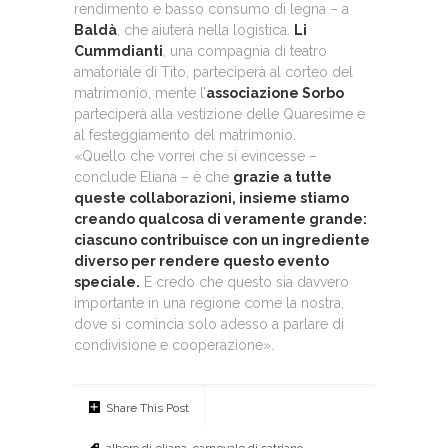
rendimento e basso consumo di legna – a
Baldà
, che aiuterà nella logistica.
Li
Cummdianti
, una compagnia di teatro
amatoriale di Tito, parteciperà al corteo del
matrimonio, mente l’
associazione Sorbo
parteciperà alla vestizione delle Quaresime e
al festeggiamento del matrimonio.
«Quello che vorrei che si evincesse –
conclude Eliana – è che
grazie a tutte
queste collaborazioni, insieme stiamo
creando qualcosa di veramente grande:
ciascuno contribuisce con un ingrediente
diverso per rendere questo evento
speciale.
E credo che questo sia davvero
importante in una regione come la nostra,
dove si comincia solo adesso a parlare di
condivisione e cooperazione».
Share This Post
albero di eliana
,
carnevale di satriano
,