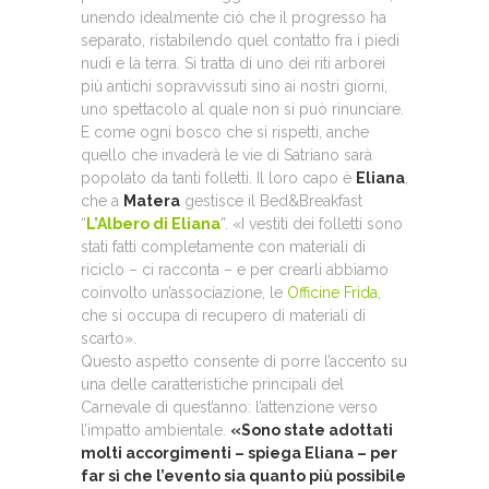
unendo idealmente ciò che il progresso ha
separato, ristabilendo quel contatto fra i piedi
nudi e la terra. Si tratta di uno dei riti arborei
più antichi sopravvissuti sino ai nostri giorni,
uno spettacolo al quale non si può rinunciare.
E come ogni bosco che si rispetti, anche
quello che invaderà le vie di Satriano sarà
popolato da tanti folletti. Il loro capo è
Eliana
,
che a
Matera
gestisce il Bed&Breakfast
“
L’Albero di Eliana
”. «I vestiti dei folletti sono
stati fatti completamente con materiali di
riciclo – ci racconta – e per crearli abbiamo
coinvolto un’associazione, le
Officine Frida
,
che si occupa di recupero di materiali di
scarto».
Questo aspetto consente di porre l’accento su
una delle caratteristiche principali del
Carnevale di quest’anno: l’attenzione verso
l’impatto ambientale.
«Sono state adottati
molti accorgimenti – spiega Eliana – per
far sì che l’evento sia quanto più possibile