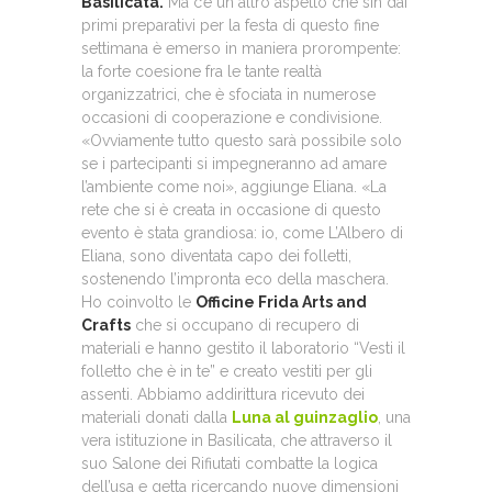
Basilicata.
Ma c’è un altro aspetto che sin dai
primi preparativi per la festa di questo fine
settimana è emerso in maniera prorompente:
la forte coesione fra le tante realtà
organizzatrici, che è sfociata in numerose
occasioni di cooperazione e condivisione.
«Ovviamente tutto questo sarà possibile solo
se i partecipanti si impegneranno ad amare
l’ambiente come noi», aggiunge Eliana. «La
rete che si è creata in occasione di questo
evento è stata grandiosa: io, come L’Albero di
Eliana, sono diventata capo dei folletti,
sostenendo l’impronta eco della maschera.
Ho coinvolto le
Officine Frida Arts and
Crafts
che si occupano di recupero di
materiali e hanno gestito il laboratorio “Vesti il
folletto che è in te” e creato vestiti per gli
assenti. Abbiamo addirittura ricevuto dei
materiali donati dalla
Luna al guinzaglio
, una
vera istituzione in Basilicata, che attraverso il
suo Salone dei Rifiutati combatte la logica
dell’usa e getta ricercando nuove dimensioni