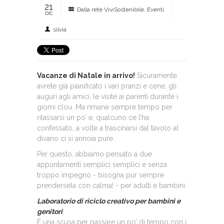
21
Dalla rete ViviSostenibile
,
Eventi
DIC
silvia
Vacanze di Natale in arrivo!
Sicuramente
avrete già pianificato i vari pranzi e cene, gli
auguri agli amici, le visite ai parenti durante i
giorni clou. Ma rimane sempre tempo per
rilassarsi un po’ e, qualcuno ce l’ha
confessato, a volte a trascinarsi dal tavolo al
divano ci si annoia pure.
Per questo, abbiamo pensato a due
appuntamenti semplici semplici e senza
troppo impegno - bisogna pur sempre
prendersela con calma! - per adulti e bambini.
Laboratorio di riciclo creativo per bambini e
genitori
:
È una scusa per passare un po’ di tempo con i