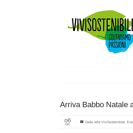
Arriva Babbo Natale a
06
Dalla rete ViviSostenibile
,
Eve
DIC