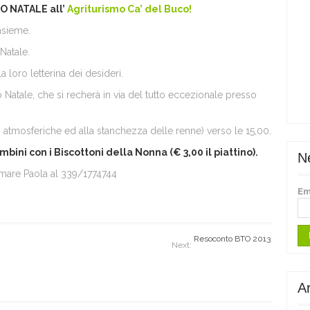
O NATALE all’
Agriturismo Ca’ del Buco!
nsieme.
Natale.
a loro letterina dei desideri.
bo Natale, che si recherà in via del tutto eccezionale presso
ni atmosferiche ed alla stanchezza delle renne) verso le 15,00.
bini con i Biscottoni della Nonna (€ 3,00 il piattino).
N
amare Paola al 339/1774744
Em
Resoconto BTO 2013
Next:
Ar