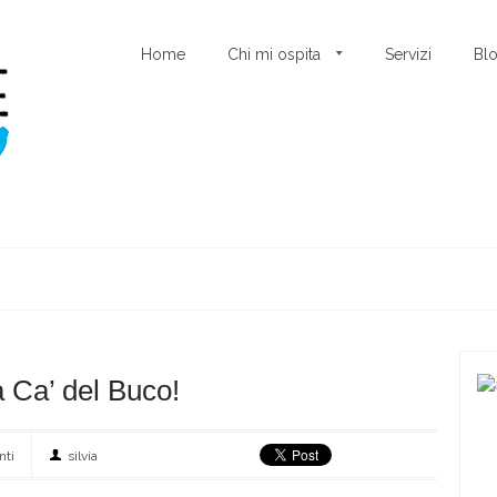
Home
Chi mi ospita
Servizi
Bl
 Ca’ del Buco!
nti
silvia