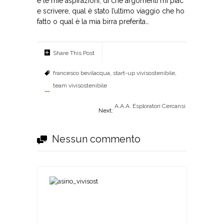
e le mie aspirazioni, di che argomenti mi piac
e scrivere, qual è stato l’ultimo viaggio che ho
fatto o qual è la mia birra preferita…
Share This Post
francesco bevilacqua
,
start-up vivisostenibile
,
team vivisostenibile
A.A.A. Esploratori Cercansi
Next:
Nessun commento