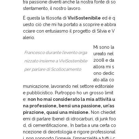
tra passione diventi anche la nostra fonte di so
stentamento, il nostro lavoro.
È questa la filosofia di
ViviSostenibile
ed è q
uesto ciò che mi ha portato a scoprire e abbra
cciare con entusiasmo il progetto di Silvia e V
alerio.
Mi sono la
Francesco durante l’evento orga
ureato nel
2008 e da
nizzato insieme a ViviSostenibile
allora mi s
per parlare di Scollocamento
ono dedic
ato alla co
municazione, lavorando nel settore editoriale
e pubblicistico. Purtroppo ho un grosso limit
e:
non ho mai considerato la mia attività u
na professione, bensì una passione, un’as
pirazione, quasi una missione.
Non chiedet
emi di parlare (bene) di idrocarburi, di junk foo
d, di cementificazione… In barba a una certa co
ncezione di deontologia e rigore professional
i, non sopporto l’ignavia, l’imparzialità a tutti i c