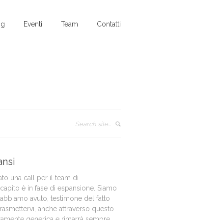
og
Eventi
Team
Contatti
ansi
o una call per il team di
capito è in fase di espansione. Siamo
 abbiamo avuto, testimone del fatto
rasmettervi, anche attraverso questo
utamente generica e rimarrà sempre