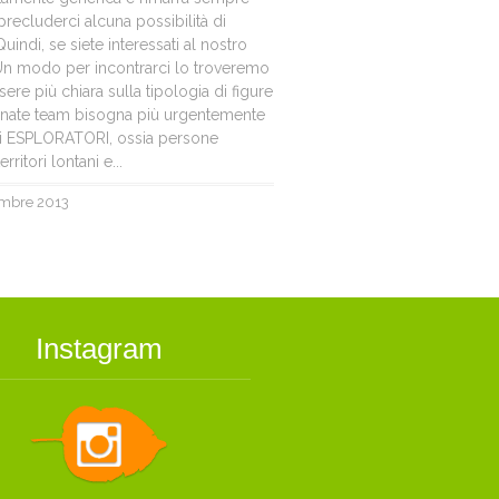
recluderci alcuna possibilità di
uindi, se siete interessati al nostro
! Un modo per incontrarci lo troveremo
ere più chiara sulla tipologia di figure
ionate team bisogna più urgentemente
di ESPLORATORI, ossia persone
rritori lontani e...
embre 2013
Instagram