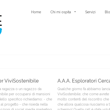
Home
Chi mi ospita
Servizi
Bl
er ViviSostenibile
A.A.A. Esploratori Cerc
a ragazza o un ragazzo da
Qualche giorno fa abbiamo lanciat
nibile per occuparsi di mansioni
ViviSostenibile, che come avrete 
Nello specifico richiediamo: - che
molto contenti del riscontro che
al progetto - che risieda nella
che allora qualcosa riusciamo a t
ozioni di social media marketing
schermo! Quella call è stata vol