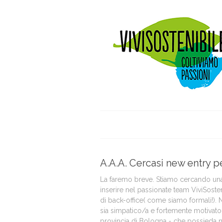
A.A.A. Cercasi new entry p
La faremo breve. Stiamo cercando un
inserire nel passionate team ViviSoste
di back-office( come siamo formali!). 
sia simpatico/a e fortemente motivato 
provincia di Bologna - che possieda n