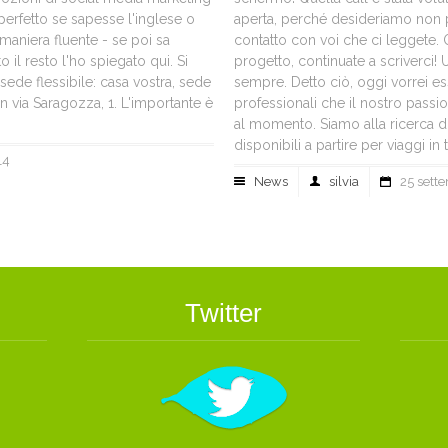
perfetto se sapesse l'inglese o
aperta, perché desideriamo non p
 maniera fluente - se poi sa
contatto con voi che ci leggete. Q
to il resto l'ho spiegato qui. Si
progetto, continuate a scriverci
e sede flessibile: casa vostra, sede
sempre. Detto ciò, oggi vorrei ess
 via Saragozza, 1. L'importante è
professionali che il nostro pass
al momento. Siamo alla ricerca 
disponibili a partire per viaggi in te
14
News
silvia
25 sett
Twitter