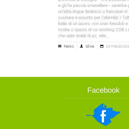
e gli/le piaccia smanettare - sarebbe 
un'altra lingua (tedesco o francese) in
cucinare è assunto per l'eternità! ;) Tut
tratta di un lavoro con orari flessibili 
nostra o spazio di co-working COB 1 in
che siate dotati di pc, rete...
News
silvia
10 marzo 20
Facebook