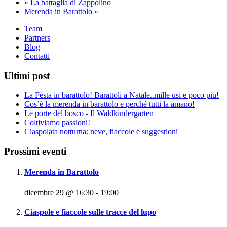
«
La battaglia di Zappolino
Merenda in Barattolo
»
Team
Partners
Blog
Contatti
Ultimi post
La Festa in barattolo! Barattoli a Natale..mille usi e poco più!
Cos’è la merenda in barattolo e perché tutti la amano!
Le porte del bosco - Il Waldkindergarten
Coltiviamo passioni!
Ciaspolata notturna: neve, fiaccole e suggestioni
Prossimi eventi
Merenda in Barattolo
dicembre 29 @ 16:30
-
19:00
Ciaspole e fiaccole sulle tracce del lupo