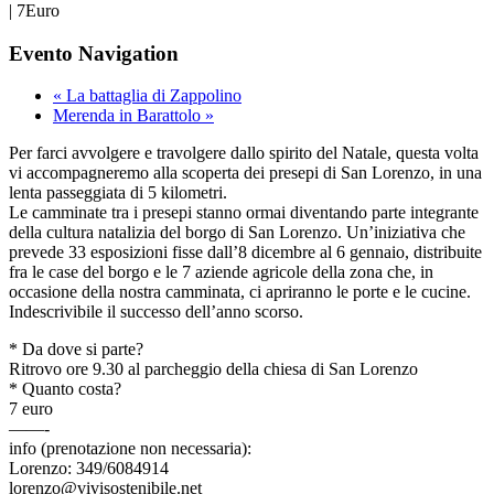
|
7Euro
Evento Navigation
«
La battaglia di Zappolino
Merenda in Barattolo
»
Per farci avvolgere e travolgere dallo spirito del Natale, questa volta
vi accompagneremo alla scoperta dei presepi di San Lorenzo, in una
lenta passeggiata di 5 kilometri.
Le camminate tra i presepi stanno ormai diventando parte integrante
della cultura natalizia del borgo di San Lorenzo. Un’iniziativa che
prevede 33 esposizioni fisse dall’8 dicembre al 6 gennaio, distribuite
fra le case del borgo e le 7 aziende agricole della zona che, in
occasione della nostra camminata, ci apriranno le porte e le cucine.
Indescrivibile il successo dell’anno scorso.
* Da dove si parte?
Ritrovo ore 9.30 al parcheggio della chiesa di San Lorenzo
* Quanto costa?
7 euro
——-
info (prenotazione non necessaria):
Lorenzo: 349/6084914
lorenzo@vivisostenibile.ne
t