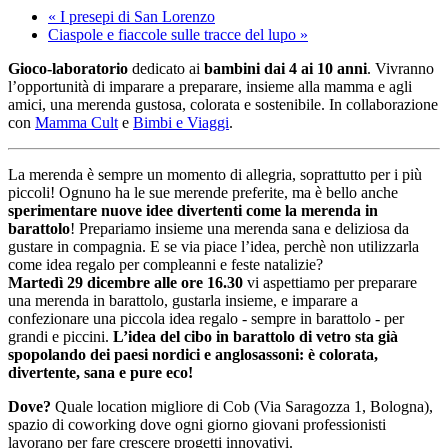
«
I presepi di San Lorenzo
Ciaspole e fiaccole sulle tracce del lupo
»
Gioco-laboratorio
dedicato ai
bambini dai 4 ai 10 anni
. Vivranno
l’opportunità di imparare a preparare, insieme alla mamma e agli
amici, una merenda gustosa, colorata e sostenibile. In collaborazione
con
Mamma Cult
e
Bimbi e Viaggi
.
La merenda è sempre un momento di allegria, soprattutto per i più
piccoli! Ognuno ha le sue merende preferite, ma è bello anche
sperimentare nuove idee divertenti come la merenda in
barattolo
! Prepariamo insieme una merenda sana e deliziosa da
gustare in compagnia. E se via piace l’idea, perchè non utilizzarla
come idea regalo per compleanni e feste natalizie?
Martedì 29 dicembre alle ore 16.30
vi aspettiamo per preparare
una merenda in barattolo, gustarla insieme, e imparare a
confezionare una piccola idea regalo - sempre in barattolo - per
grandi e piccini.
L’idea del cibo in barattolo di vetro sta già
spopolando dei paesi nordici e anglosassoni: è colorata,
divertente, sana e pure eco!
Dove?
Quale location migliore di Cob (Via Saragozza 1, Bologna),
spazio di coworking dove ogni giorno giovani professionisti
lavorano per fare crescere progetti innovativi.