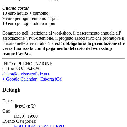
Quanto costa?
18 euro adulto + bambino
9 euro per ogni bambino in più
10 euro per ogni adulto in più
Compreso nell’ iscrizione al workshop, il tesseramento annuale all’
associazione ViviSostenibile, il progetto associativo che promuove il
turismo nelle aree rurali d’Italia.
É obbligatoria la prenotazione che
verrà finalizzata con il pagamento del costo del workshop
tramie PayPal.
INFO e PRENOTAZIONI:
Chiara 333/2954625
chiara@vivisostenibile.net
+ Google Calendar
+ Esporta iCal
Dettagli
Data:
dicembre 29
Ora:
16:30 - 19:00
Evento Categories:
EQUILIBRIO
,
SVILUPPO