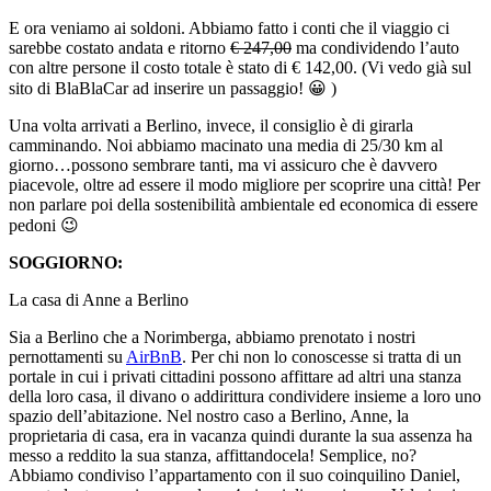
E ora veniamo ai soldoni. Abbiamo fatto i conti che il viaggio ci
sarebbe costato andata e ritorno
€ 247,00
ma condividendo l’auto
con altre persone il costo totale è stato di € 142,00. (Vi vedo già sul
sito di BlaBlaCar ad inserire un passaggio! 😀 )
Una volta arrivati a Berlino, invece, il consiglio è di girarla
camminando. Noi abbiamo macinato una media di 25/30 km al
giorno…possono sembrare tanti, ma vi assicuro che è davvero
piacevole, oltre ad essere il modo migliore per scoprire una città! Per
non parlare poi della sostenibilità ambientale ed economica di essere
pedoni 😉
SOGGIORNO:
La casa di Anne a Berlino
Sia a Berlino che a Norimberga, abbiamo prenotato i nostri
pernottamenti su
AirBnB
. Per chi non lo conoscesse si tratta di un
portale in cui i privati cittadini possono affittare ad altri una stanza
della loro casa, il divano o addirittura condividere insieme a loro uno
spazio dell’abitazione. Nel nostro caso a Berlino, Anne, la
proprietaria di casa, era in vacanza quindi durante la sua assenza ha
messo a reddito la sua stanza, affittandocela! Semplice, no?
Abbiamo condiviso l’appartamento con il suo coinquilino Daniel,