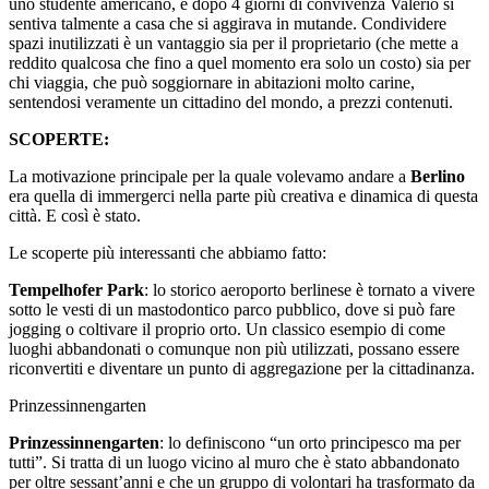
uno studente americano, e dopo 4 giorni di convivenza Valerio si
sentiva talmente a casa che si aggirava in mutande. Condividere
spazi inutilizzati è un vantaggio sia per il proprietario (che mette a
reddito qualcosa che fino a quel momento era solo un costo) sia per
chi viaggia, che può soggiornare in abitazioni molto carine,
sentendosi veramente un cittadino del mondo, a prezzi contenuti.
SCOPERTE:
La motivazione principale per la quale volevamo andare a
Berlino
era quella di immergerci nella parte più creativa e dinamica di questa
città. E così è stato.
Le scoperte più interessanti che abbiamo fatto:
Tempelhofer
Park
: lo storico aeroporto berlinese è tornato a vivere
sotto le vesti di un mastodontico parco pubblico, dove si può fare
jogging o coltivare il proprio orto. Un classico esempio di come
luoghi abbandonati o comunque non più utilizzati, possano essere
riconvertiti e diventare un punto di aggregazione per la cittadinanza.
Prinzessinnengarten
Prinzessinnengarten
: lo definiscono “un orto principesco ma per
tutti”. Si tratta di un luogo vicino al muro che è stato abbandonato
per oltre sessant’anni e che un gruppo di volontari ha trasformato da