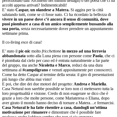
perfezionato dall’Architetto nei minimi dettagli) o del poeta che ci ha
accolti appena arrivati? Indimenticabili!
E’ stato
Caspar, un olandese a Matera.
Si aggira per la città
salutando tutti, come se ci fosse nato. Ci ha ricordato la bellezza di
vivere in un paese dove c’è ancora il senso di comunità, dove
puoi piombare a casa di un amico semplicemente bussando alla
sua porta,
senza necessariamente dover prendere un appuntamento
settimane prima.
Il co-living esce di casa!
E’ stato il
pic-nic
molto
fricchettone
in mezzo ad una ferrovia
abbandonata
sotto alla Luna piena con persone come
Paola
, che ci
è piombata dal cielo per caso ed è entrata naturalmente a far parte
del gruppo, ma anche
Nicoletta e Marco
, reduci da una dura
settimana al
#campdigrano
e venuti appositamente per conoscerci.
Come ha detto Caspar al termine della serata: il giro di presentazioni
più lungo che abbia mai visto!
E poi, che dire dei due motori del progetto:
Andrea e Mariella
.
Casa Netural non sarebbe possibile se loro non ci mettessero tutta la
loro progettualità e visione. Credo di non esagerare se dico che è
grazie a loro che molte persone, come Mariateresa o Eliana, dopo
aver girato il mondo hanno deciso di tornare a Matera…e fermarcisi.
Casa Netural le ha fatte risentire a casa, dandogli un’ottima
motivazione per rimanere
e dimostrare che è possibile fare
qualcosa anche laddove sembra che non ci sia speranza.