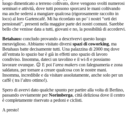
luogo dimenticato a terreno coltivato, dove vengono svolti numerosi
seminari e attività, dove tutti possono sporcarsi le mani coltivando
ma anche sedersi a mangiare qualcosa (rigorosamente raccolto in
loco) al loro Gartencafé. Mi ha ricordato un po’ i nostri “orti dei
pensionati”, presenti nella maggior parte dei nostri comuni. Sarebbe
bello che venisse data a tutti, giovani e no, la possibilità di accedervi.
Betahaus:
concludo provando a descrivervi questo luogo
meraviglioso. Abbiamo visitato diversi
spazi di coworking
, ma
Betahaus batte decisamente tutti. Una palazzina di 2000 mq dove
all’entrata lo spazio bar è già in effetti uno spazio di lavoro
condiviso. Insomma, dateci un tavolino e il wi-fi e possiamo
lavorare ovunque. 😉 E poi l’
area makers
con falegnameria e zona
saldatura, per tornare a creare qualcosa con le nostre mani.
Insomma, incredibile e da visitare assolutamente, anche solo per un
caffè ( tra l’altro ottimo!).
Spero di avervi dato qualche spunto per partire alla volta di Berlino,
passando ovviamente per
Norimberga
, città deliziosa dove il centro
è completamente riservato a pedoni e ciclisti.
A presto!