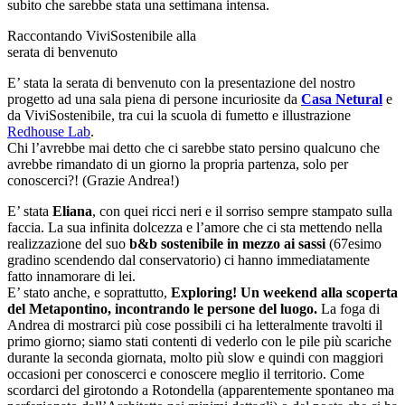
subito che sarebbe stata una settimana intensa.
Raccontando ViviSostenibile alla
serata di benvenuto
E’ stata la serata di benvenuto con la presentazione del nostro
progetto ad una sala piena di persone incuriosite da
Casa Netural
e
da ViviSostenibile, tra cui la scuola di fumetto e illustrazione
Redhouse Lab
.
Chi l’avrebbe mai detto che ci sarebbe stato persino qualcuno che
avrebbe rimandato di un giorno la propria partenza, solo per
conoscerci?! (Grazie Andrea!)
E’ stata
Eliana
, con quei ricci neri e il sorriso sempre stampato sulla
faccia. La sua infinita dolcezza e l’amore che ci sta mettendo nella
realizzazione del suo
b&b sostenibile in mezzo ai sassi
(67esimo
gradino scendendo dal conservatorio) ci hanno immediatamente
fatto innamorare di lei.
E’ stato anche, e soprattutto,
Exploring! Un weekend alla scoperta
del Metapontino, incontrando le persone del luogo.
La foga di
Andrea di mostrarci più cose possibili ci ha letteralmente travolti il
primo giorno; siamo stati contenti di vederlo con le pile più scariche
durante la seconda giornata, molto più slow e quindi con maggiori
occasioni per conoscerci e conoscere meglio il territorio. Come
scordarci del girotondo a Rotondella (apparentemente spontaneo ma