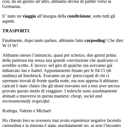
così, da un giorno all’altro, abbiamo deciso di partire verso la
Germania.
E’ stato un
viaggio
all’insegna della
condivisione
, sotto tutti gli
aspetti.
TRASPORTI
:
Finalmente, dopo tanto parlare, abbiamo fatto
carpooling
! Che dire:
W O W!
Abbiamo messo l’annuncio, quasi per scherzo, due giorni prima
della partenza ma senza una grande convinzione che qualcuno ci
avrebbe scritto. E invece: nel giro di qualche ora avevamo già
imbarcato Jan e Isabel. Appuntamento fissato per le 04:15 (di
mattina) ad Innsbruck. Eravamo un po’ preoccupati di chi ci
saremmo trovati di fronte quella notte, ma non appena li abbiamo
caricati è stato chiaro che gli strani eravamo noi a non aver ancora
provato questo modo di viaggiare. I tedeschi sono assolutamente
abituati a muoversi in questa maniera:
cheap, social and
environmentally respectful
.
Rodrigo, Valerio e Michael
Ho chiesto loro se avessero mai avuto esperienze negative facendo
carpooling e la risposta è stata: assolutamente no, se non l’incontro