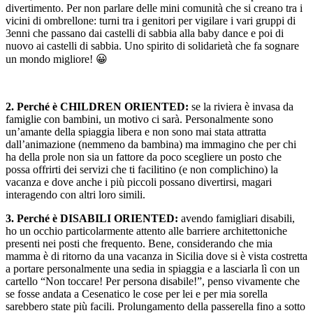
divertimento. Per non parlare delle mini comunità che si creano tra i
vicini di ombrellone: turni tra i genitori per vigilare i vari gruppi di
3enni che passano dai castelli di sabbia alla baby dance e poi di
nuovo ai castelli di sabbia. Uno spirito di solidarietà che fa sognare
un mondo migliore! 😀
2. Perché è CHILDREN ORIENTED:
se la riviera è invasa da
famiglie con bambini, un motivo ci sarà. Personalmente sono
un’amante della spiaggia libera e non sono mai stata attratta
dall’animazione (nemmeno da bambina) ma immagino che per chi
ha della prole non sia un fattore da poco scegliere un posto che
possa offrirti dei servizi che ti facilitino (e non complichino) la
vacanza e dove anche i più piccoli possano divertirsi, magari
interagendo con altri loro simili.
3. Perché è DISABILI ORIENTED:
avendo famigliari disabili,
ho un occhio particolarmente attento alle barriere architettoniche
presenti nei posti che frequento. Bene, considerando che mia
mamma è di ritorno da una vacanza in Sicilia dove si è vista costretta
a portare personalmente una sedia in spiaggia e a lasciarla lì con un
cartello “Non toccare! Per persona disabile!”, penso vivamente che
se fosse andata a Cesenatico le cose per lei e per mia sorella
sarebbero state più facili. Prolungamento della passerella fino a sotto