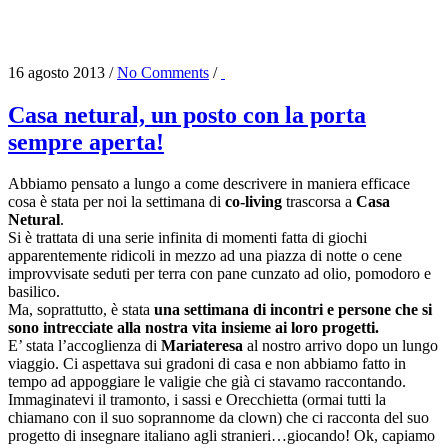
16 agosto 2013
/
No Comments
/
Casa netural, un posto con la porta
sempre aperta!
Abbiamo pensato a lungo a come descrivere in maniera efficace
cosa è stata per noi la settimana di
co-living
trascorsa a
Casa
Netural
.
Si è trattata di una serie infinita di momenti fatta di giochi
apparentemente ridicoli in mezzo ad una piazza di notte o cene
improvvisate seduti per terra con pane cunzato ad olio, pomodoro e
basilico.
Ma, soprattutto, è stata
una settimana di incontri e persone che si
sono intrecciate alla nostra vita insieme ai loro progetti.
E’ stata l’accoglienza di
Mariateresa
al nostro arrivo dopo un lungo
viaggio. Ci aspettava sui gradoni di casa e non abbiamo fatto in
tempo ad appoggiare le valigie che già ci stavamo raccontando.
Immaginatevi il tramonto, i sassi e Orecchietta (ormai tutti la
chiamano con il suo soprannome da clown) che ci racconta del suo
progetto di insegnare italiano agli stranieri…giocando! Ok, capiamo