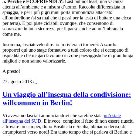
5. Perché è ECOFRIENDLY:
Last but not least, una vacanza
attenta all’ambiente e a misura d’uomo. Raccolta differenziata in
spiaggia, e per i più pigri mini porta-immondizia attaccato
all’ombrellone (si sa mai che ti passi per la testa di buttare una cicca
per terra). E poi piste ciclabili ovunque, che consentono di
scorazzare in tutta sicurezza per il paese anche ad un’imbranata
come me.
Insomma, lasciatevelo dire: io in riviera ci tornerei. Azzardo:
proporrei qui uno stage formativo a tutti coloro che si occupano di
ospitalità e che magari lavorano in zone paesaggistiche di gran lunga
migliori e non sanno valorizzarle.
A presto!
27 agosto 2013
/
Un viaggio all’insegna della condivisione:
willcommen in Berlin!
Vi avevamo lasciati annunciandovi che sarebbe stata
un’estate
all’insegna del SUD.
E invece, complice il fatto di non essere riusciti
a trovare un camper, dopo Basilicata e Sicilia, abbiamo deciso di
arrampicarci verso nord! Era tanto tempo che si parlava di Berlino e