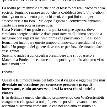
La nostra paura iniziale era che non ci fossero dei reali riscontri nella
società. Temiamo sempre un po’ che la cosiddetta
Social Innovation
rimanga un movimento per pochi eletti, che poi finiscano per
“raccontarsela tra loro”. Ma dopo 7 giorni di convivenza abbiamo
capito che non poteva essere così.
Casa Netural è un posto con la porta sempre aperta
, dove
circolano energie positive e dove puoi trovarti all’ultimo secondo a
mangiare con ragazzi mai visti prima che passavano di lì e si sono
fermati per incontrare questo gruppo di innovatori sperduti nel sud
Italia. Un progetto del genere deve essere per forza destinato a fare
cose grandi.
Saremmo andati a conoscerli a prescindere che si trovassero a
Matera o a Pordenone e, come noi, in pochi giorni, lo abbiamo visto
fare a molti altri.
Evviva!
Questa è la dimostrazione del fatto che
il viaggio è oggi più che mai
diventato un’occasione per conoscere persone e progetti
interessanti, e solo attraverso di essi la terra che si andrà a
visitare.
E’ in definitiva quello che stiamo promuovendo con
ViviSostenibile
e sogniamo che grazie a noi più persone possibili vivano intense
relazioni di scambio come quelle che noi abbiamo costruito noi