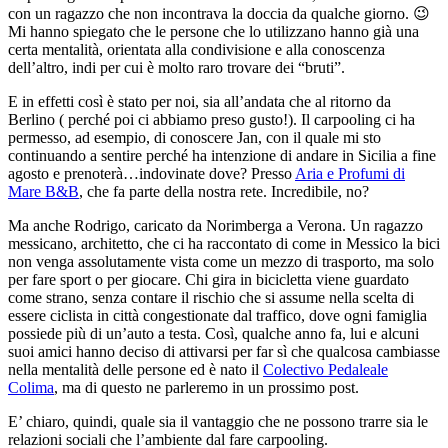
con un ragazzo che non incontrava la doccia da qualche giorno. 😉
Mi hanno spiegato che le persone che lo utilizzano hanno già una
certa mentalità, orientata alla condivisione e alla conoscenza
dell’altro, indi per cui è molto raro trovare dei “bruti”.
E in effetti così è stato per noi, sia all’andata che al ritorno da
Berlino ( perché poi ci abbiamo preso gusto!). Il carpooling ci ha
permesso, ad esempio, di conoscere Jan, con il quale mi sto
continuando a sentire perché ha intenzione di andare in Sicilia a fine
agosto e prenoterà…indovinate dove? Presso
Aria e Profumi di
Mare B&B
, che fa parte della nostra rete. Incredibile, no?
Ma anche Rodrigo, caricato da Norimberga a Verona. Un ragazzo
messicano, architetto, che ci ha raccontato di come in Messico la bici
non venga assolutamente vista come un mezzo di trasporto, ma solo
per fare sport o per giocare. Chi gira in bicicletta viene guardato
come strano, senza contare il rischio che si assume nella scelta di
essere ciclista in città congestionate dal traffico, dove ogni famiglia
possiede più di un’auto a testa. Così, qualche anno fa, lui e alcuni
suoi amici hanno deciso di attivarsi per far sì che qualcosa cambiasse
nella mentalità delle persone ed è nato il
Colectivo Pedaleale
Colima
, ma di questo ne parleremo in un prossimo post.
E’ chiaro, quindi, quale sia il vantaggio che ne possono trarre sia le
relazioni sociali che l’ambiente dal fare carpooling.