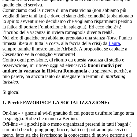
quello che ci serviva.
Cominciamo così la ricerca di una meta vicina (non abbiamo più
voglia di fare tanti km) e dove ci siano delle comodità (abbandonato
lo spirito avventuriero decidiamo che vogliamo risparmiarci persino
la fatica di portare l’ombrellone in spiaggia). Ed ecco che 2+2 =
l’incubo della vacanza in riviera romagnola diventa realtà.
Nel giro di qualche ora abbiamo prenotato una stanza (forse l’unica
rimasta libera su tutta la costa, alla faccia della crisi) da
Laura
,
sempre tramite il nostro amato AirBnB. A proposito, se capitate a
Cesenatico ve la consiglio vivamente!
Contro ogni previsione, di ritorno da questa vacanza di studio e
osservazione, mi ritrovo oggi ad elencarvi
5 buoni motivi per
andare in vacanza in Riviera Romagnola
e a spiegarvi perché, a
mio parere, ha ancora tanto da insegnare in termini di
marketing
turistico.
Si gioca!
1. Perché FAVORISCE LA SOCIALIZZAZIONE:
On-line - > grazie al wi-fi gratuito di cui potrete usufruire lungo tutta
la spiaggia. Robe che manco a Berlino.
Off-line -> i giochi più o meno organizzati presenti in tutti i bagni (
campi da beach, ping pong, bocce, balli ecc) potranno piacervi o
meno, fatto sta che favoriscono la conoscenza di nuove persone e il