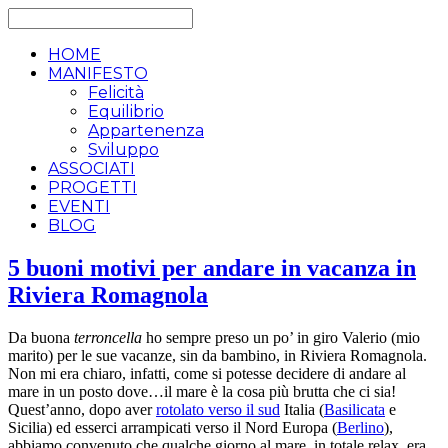
HOME
MANIFESTO
Felicità
Equilibrio
Appartenenza
Sviluppo
ASSOCIATI
PROGETTI
EVENTI
BLOG
5 buoni motivi per andare in vacanza in
Riviera Romagnola
Da buona
terroncella
ho sempre preso un po’ in giro Valerio (mio
marito) per le sue vacanze, sin da bambino, in Riviera Romagnola.
Non mi era chiaro, infatti, come si potesse decidere di andare al
mare in un posto dove…il mare è la cosa più brutta che ci sia!
Quest’anno, dopo aver
rotolato verso il sud
Italia (
Basilicata
e
Sicilia) ed esserci arrampicati verso il Nord Europa (
Berlino
),
abbiamo convenuto che qualche giorno al mare, in totale relax, era