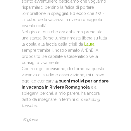
spirito avventuriero decidiamo che vogliamo
risparmiarci persino la fatica di portare
l’ombrellone in spiaggia). Ed ecco che 2+2 =
l’incubo della vacanza in riviera romagnola
diventa realtà.
Nel giro di qualche ora abbiamo prenotato
una stanza (forse l’unica rimasta libera su tutta
la costa, alla faccia della crisi) da
Laura
,
sempre tramite il nostro amato AirBnB. A
proposito, se capitate a Cesenatico ve la
consiglio vivamente!
Contro ogni previsione, di ritorno da questa
vacanza di studio e osservazione, mi ritrovo
oggi ad elencarvi
5 buoni motivi per andare
in vacanza in Riviera Romagnola
e a
spiegarvi perché, a mio parere, ha ancora
tanto da insegnare in termini di
marketing
turistico.
Si gioca!