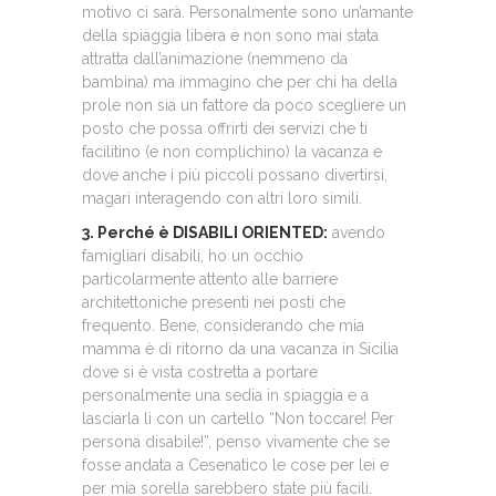
motivo ci sarà. Personalmente sono un’amante
della spiaggia libera e non sono mai stata
attratta dall’animazione (nemmeno da
bambina) ma immagino che per chi ha della
prole non sia un fattore da poco scegliere un
posto che possa offrirti dei servizi che ti
facilitino (e non complichino) la vacanza e
dove anche i più piccoli possano divertirsi,
magari interagendo con altri loro simili.
3. Perché è DISABILI ORIENTED:
avendo
famigliari disabili, ho un occhio
particolarmente attento alle barriere
architettoniche presenti nei posti che
frequento. Bene, considerando che mia
mamma è di ritorno da una vacanza in Sicilia
dove si è vista costretta a portare
personalmente una sedia in spiaggia e a
lasciarla lì con un cartello “Non toccare! Per
persona disabile!”, penso vivamente che se
fosse andata a Cesenatico le cose per lei e
per mia sorella sarebbero state più facili.