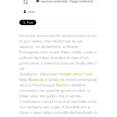
vacanze sostenibili
,
Viaggi sostenibili
AGO
silvia
Da buona
terroncella
ho sempre preso un po’
in giro Valerio (mio marito) per le sue
vacanze, sin da bambino, in Riviera
Romagnola. Non mi era chiaro, infatti, come si
potesse decidere di andare al mare in un
posto dove…il mare è la cosa più brutta che ci
sia!
Quest’anno, dopo aver
rotolato verso il sud
Italia (
Basilicata
e Sicilia) ed esserci arrampicati
verso il Nord Europa (
Berlino
), abbiamo
convenuto che qualche giorno al mare, in
totale relax, era quello che ci serviva.
Cominciamo così la ricerca di una meta vicina
(non abbiamo più voglia di fare tanti km) e
dove ci siano delle comodità (abbandonato lo