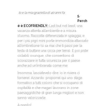
Io e la mia graziella di 40 anni fa
5.
Perch
é è ECOFRIENDLY:
Last but not least, una
vacanza attenta all’ambiente e a misura
d’uomo. Raccolta differenziata in spiaggia, e
per i più pigri mini porta-immondizia attaccato
all’ombrellone (si sa mai che ti passi per la
testa di buttare una cicca per terra). E poi piste
ciclabili ovunque, che consentono di
scorazzare in tutta sicurezza per il paese
anche ad un’imbranata come me.
Insomma, lasciatevelo dire: io in riviera ci
tornerei. Azzardo: proporrei qui uno stage
formativo a tutti coloro che si occupano di
ospitalità e che magari lavorano in zone
paesaggistiche di gran lunga migliori e non
sanno valorizzarle.
A presto!