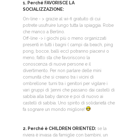
1. Perché FAVORISCE LA
SOCIALIZZAZIONE:
On-line - > grazie al wi-fi gratuito di cui
potrete usufruire lungo tutta la spiaggia. Robe
che manco a Berlino.
Off-line -> i giochi più o meno organizzati
presenti in tutti i bagni ( campi da beach, ping
pong, bocce, balli ecc) potranno piacervi o
meno, fatto sta che favoriscono la
conoscenza di nuove persone e il
divertimento. Per non parlare delle mini
comunità che si creano tra i vicini di
ombrellone: turni tra i genitori per vigilare i
vari gruppi di 3enni che passano dai castelli di
sabbia alla baby dance e poi di nuovo ai
castelli di sabbia. Uno spirito di solidarietà che
fa sognare un mondo migliore!
2. Perché è CHILDREN ORIENTED:
se la
riviera è invasa da famiglie con bambini, un