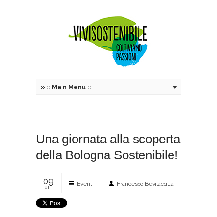
»
:: Main Menu ::
Una giornata alla scoperta
della Bologna Sostenibile!
09
Eventi
Francesco Bevilacqua
OTT