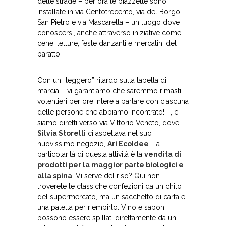
delle strade – per ora le piazzette sono
installate in via Centotrecento, via del Borgo
San Pietro e via Mascarella – un luogo dove
conoscersi, anche attraverso iniziative come
cene, letture, feste danzanti e mercatini del
baratto.
Con un “leggero” ritardo sulla tabella di
marcia – vi garantiamo che saremmo rimasti
volentieri per ore intere a parlare con ciascuna
delle persone che abbiamo incontrato! –, ci
siamo diretti verso via Vittorio Veneto, dove
Silvia Storelli
ci aspettava nel suo
nuovissimo negozio,
Ari EcoIdee
. La
particolarità di questa attività è la
vendita di
prodotti per la maggior parte biologici e
alla spina
. Vi serve del riso? Qui non
troverete le classiche confezioni da un chilo
del supermercato, ma un sacchetto di carta e
una paletta per riempirlo. Vino e saponi
possono essere spillati direttamente da un