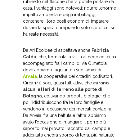
rubinetto nel flacone che vi potete portare da
casa. I vantaggi sono notevoli: ridurre l’enorme
impatto ambientale degli imballaggi,
contenere i loro costi economici, imparare
dosare la spesa comprando solo ciò di cui si
ha reale necessità.
Da Ari Ecoidee ci aspettava anche
Fabrizia
Calda
, che, terminata la visita al negozio, ci ha
accompagnato fra i campi di via Olmetola,
dove abbiamo raggiunto i suoi amici di
Arvaia
, la cooperativa dei cittadini coltivatori.
Circa 140 soci, quasi tutti attivi, che
curano
alcuni ettari di terreno alle porte di
Bologna
, coltivando prodotti biologici che
poi ridistribuiscono fra le loro famiglie e
vendono in occasione dei mercati contadini.
Da Arvaia, fra una battuta e l’altra, abbiamo
avuto l’occasione di mangiare il porro più
saporito mai provato, raccolto dal campo e
addentato ancora sporco di terra…più naturale