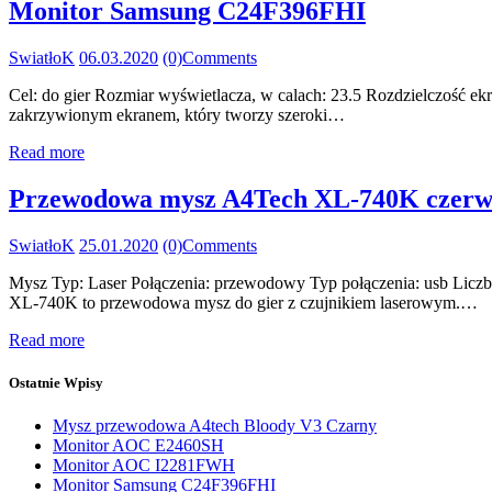
Monitor Samsung C24F396FHI
SwiatłoK
06.03.2020
(0)
Comments
Cel: do gier Rozmiar wyświetlacza, w calach: 23.5 Rozdzielczość e
zakrzywionym ekranem, który tworzy szeroki…
Read more
Przewodowa mysz A4Tech XL-740K czerw
SwiatłoK
25.01.2020
(0)
Comments
Mysz Typ: Laser Połączenia: przewodowy Typ połączenia: usb Liczba
XL-740K to przewodowa mysz do gier z czujnikiem laserowym.…
Read more
Ostatnie Wpisy
Mysz przewodowa A4tech Bloody V3 Czarny
Monitor AOC E2460SH
Monitor AOC I2281FWH
Monitor Samsung C24F396FHI