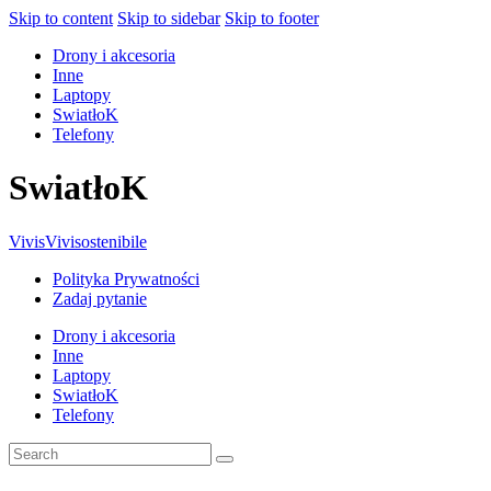
Skip to content
Skip to sidebar
Skip to footer
Drony i akcesoria
Inne
Laptopy
SwiatłoK
Telefony
SwiatłoK
Vivis
Vivisostenibile
Polityka Prywatności
Zadaj pytanie
Drony i akcesoria
Inne
Laptopy
SwiatłoK
Telefony