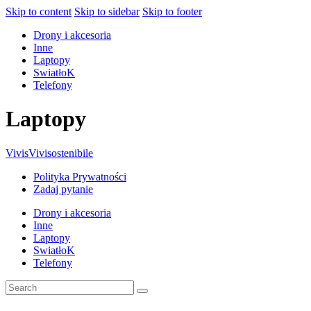
Skip to content
Skip to sidebar
Skip to footer
Drony i akcesoria
Inne
Laptopy
SwiatłoK
Telefony
Laptopy
Vivis
Vivisostenibile
Polityka Prywatności
Zadaj pytanie
Drony i akcesoria
Inne
Laptopy
SwiatłoK
Telefony