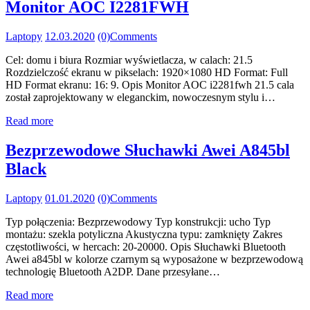
Monitor AOC I2281FWH
Laptopy
12.03.2020
(0)
Comments
Cel: domu i biura Rozmiar wyświetlacza, w calach: 21.5
Rozdzielczość ekranu w pikselach: 1920×1080 HD Format: Full
HD Format ekranu: 16: 9. Opis Monitor AOC i2281fwh 21.5 cala
został zaprojektowany w eleganckim, nowoczesnym stylu i…
Read more
Bezprzewodowe Słuchawki Awei A845bl
Black
Laptopy
01.01.2020
(0)
Comments
Typ połączenia: Bezprzewodowy Typ konstrukcji: ucho Typ
montażu: szekla potyliczna Akustyczna typu: zamknięty Zakres
częstotliwości, w hercach: 20-20000. Opis Słuchawki Bluetooth
Awei a845bl w kolorze czarnym są wyposażone w bezprzewodową
technologię Bluetooth A2DP. Dane przesyłane…
Read more