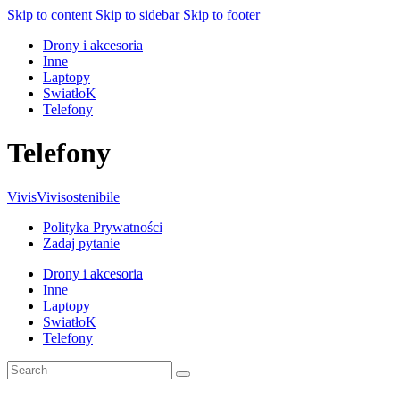
Skip to content
Skip to sidebar
Skip to footer
Drony i akcesoria
Inne
Laptopy
SwiatłoK
Telefony
Telefony
Vivis
Vivisostenibile
Polityka Prywatności
Zadaj pytanie
Drony i akcesoria
Inne
Laptopy
SwiatłoK
Telefony