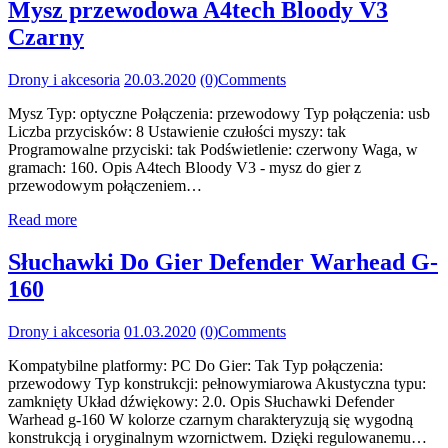
Mysz przewodowa A4tech Bloody V3
Czarny
Drony i akcesoria
20.03.2020
(0)
Comments
Mysz Typ: optyczne Połączenia: przewodowy Typ połączenia: usb
Liczba przycisków: 8 Ustawienie czułości myszy: tak
Programowalne przyciski: tak Podświetlenie: czerwony Waga, w
gramach: 160. Opis A4tech Bloody V3 - mysz do gier z
przewodowym połączeniem…
Read more
Słuchawki Do Gier Defender Warhead G-
160
Drony i akcesoria
01.03.2020
(0)
Comments
Kompatybilne platformy: PC Do Gier: Tak Typ połączenia:
przewodowy Typ konstrukcji: pełnowymiarowa Akustyczna typu:
zamknięty Układ dźwiękowy: 2.0. Opis Słuchawki Defender
Warhead g-160 W kolorze czarnym charakteryzują się wygodną
konstrukcją i oryginalnym wzornictwem. Dzięki regulowanemu…