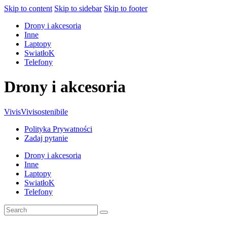
Skip to content
Skip to sidebar
Skip to footer
Drony i akcesoria
Inne
Laptopy
SwiatłoK
Telefony
Drony i akcesoria
Vivis
Vivisostenibile
Polityka Prywatności
Zadaj pytanie
Drony i akcesoria
Inne
Laptopy
SwiatłoK
Telefony