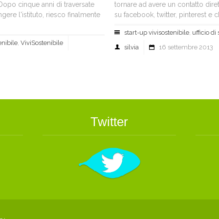
 Dopo cinque anni di traversate
tornare ad avere un contatto dire
ere l'istituto, riesco finalmente
su facebook, twitter, pinterest e ch
start-up vivisostenibile
,
ufficio d
nibile
,
ViviSostenibile
silvia
16 settembre 2013
Twitter