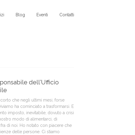
izi
Blog
Eventi
Contatti
ponsabile dell’Ufficio
ile
rto che negli ultimi mesi, forse
 viviamo ha cominciato a trasformarsi. E
to imposto, inevitabile, dovuto a crisi
nostro modo di alimentarci, di
i fra di noi. Ho notato con piacere che
enze delle persone. Ci stiamo