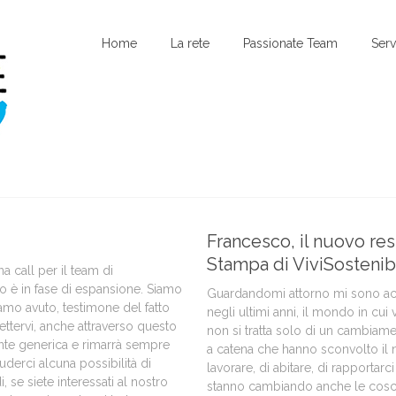
Home
La rete
Passionate Team
Serv
Francesco, il nuovo res
Stampa di ViviSostenib
 call per il team di
o è in fase di espansione. Siamo
Guardandomi attorno mi sono acco
amo avuto, testimone del fatto
negli ultimi anni, il mondo in cui
ttervi, anche attraverso questo
non si tratta solo di un cambiamen
nte generica e rimarrà sempre
a catena che hanno sconvolto il 
derci alcuna possibilità di
lavorare, di abitare, di rapportarc
 se siete interessati al nostro
stanno cambiando anche le cosci