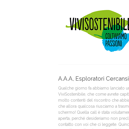
A.A.A, Esploratori Cercansi
Qualche giorno fa abbiamo lanciato una
ViviSostenibile, che come avrete capit
molto contenti del riscontro che abbi
che allora qualcosa riusciamo a trasme
schermo! Quella call è stata volutame
aperta, perché desideriamo non preclu
contatto con voi che ci leggete. Quindi,