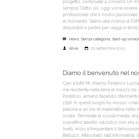
progetto, continuate a scriverci! Un 
sempre. Detto ciò, oggi vorrei essere p
professionali che il nostro passionat
al momento. Siamo alla ricerca di ES
disponibili a partire per viaggi in territor
news
,
Senza categoria
,
start-up viviso
silvia
25 settembre 2013
Diamo il benvenuto nel no
Ciao a tutti! Mi chiamo Federico Lucca
ma residente nella terra di mezzo tra 
Pontificio, almeno facendo riferimento a
1796. In questi luoghi ho mosso i miei 
pallone e un'ora di matematica nelle 
locale. Terminata la scuola media, do
sopraffino talento calcistico non era su
livelli, inizio a frequentare il famosis
Belluzzi. Affascinato dall'informatica,