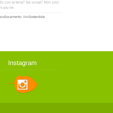
tto con la terra? Sei social? Non solo
i più ne...
i scollocamento
,
ViviSostenibile
Instagram