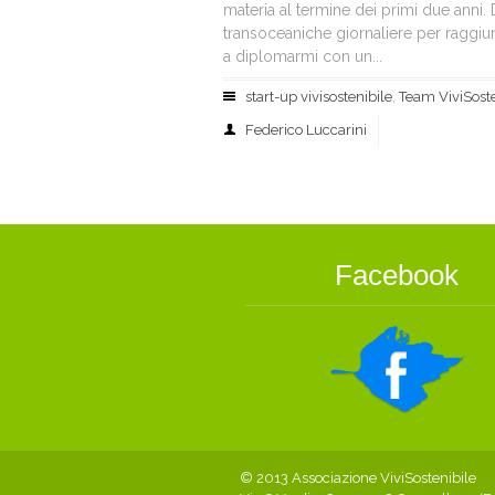
materia al termine dei primi due anni.
transoceaniche giornaliere per raggiung
a diplomarmi con un...
start-up vivisostenibile
,
Team ViviSoste
Federico Luccarini
Facebook
© 2013 Associazione ViviSostenibile