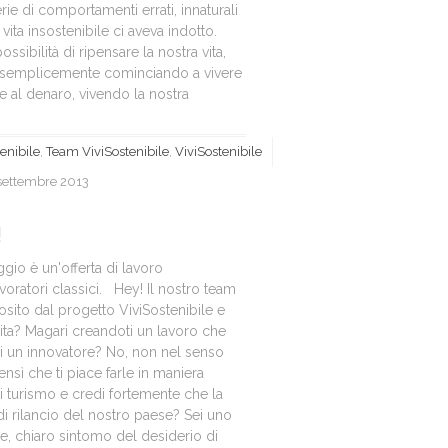
ie di comportamenti errati, innaturali
i vita insostenibile ci aveva indotto.
sibilità di ripensare la nostra vita,
ma semplicemente cominciando a vivere
 al denaro, vivendo la nostra
tenibile
,
Team ViviSostenibile
,
ViviSostenibile
settembre 2013
!
io è un'offerta di lavoro
avoratori classici. Hey! Il nostro team
iosito dal progetto ViviSostenibile e
cita? Magari creandoti un lavoro che
ei un innovatore? No, non nel senso
nsì che ti piace farle in maniera
i turismo e credi fortemente che la
i rilancio del nostro paese? Sei uno
ne, chiaro sintomo del desiderio di