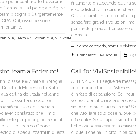
modo per incontrarci lo troveremo
finalmente distaccando da una ser
iù chiara sulla tipologia di figure
e autodistruttivi, in cui uno stile d
e team bisogna più urgentemente
Questo cambiamento ci offre la pos
PLORATORI, ossia persone
senza fare grandi rivoluzioni, 
i lontani e...
pensando prima al benessere che
giornata...
stenibile
,
Team ViviSostenibile
,
ViviSostenibile
Senza categoria
,
start-up vivisos
Francesco Bevilacqua
23 
stro team a Federico!
Call for ViviSostenibile
rini, classe 1987, nato a Bologna
ATTENZIONE! Il seguente messagg
il Ducato di Modena e lo Stato
autoimprenditorialità. Astenersi l
lla cartina dell'Italia nell'anno
è in fase di espansione! Sei incur
primi passi, tra un calcio al
vorresti contribuire alla sua cres
magnifiche aule della scuola
sia fondato sulle tue passioni? S
po aver constatato che il mio
che vuoi fare solo cose nuove, be
fficiente per poter giocare ad alti
differente? Sei un appassionato d
simo Istituto Tecnico Odone
bellezza possa essere la chiave d
 decido di specializzarmi in questa
di quelli che ha un orto in balco