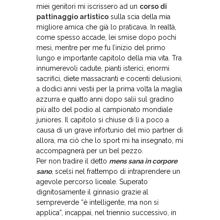
miei genitori mi iscrissero ad un
corso di
pattinaggio artistico
sulla scia della mia
migliore amica che già lo praticava. In realtà,
come spesso accade, lei smise dopo pochi
mesi, mentre per me fu l’inizio del primo
lungo e importante capitolo della mia vita. Tra
innumerevoli cadute, pianti isterici, enormi
sacrifici, diete massacranti e cocenti delusioni,
a dodici anni vestii per la prima volta la maglia
azzurra e quatto anni dopo salii sul gradino
più alto del podio al campionato mondiale
juniores. Il capitolo si chiuse di lì a poco a
causa di un grave infortunio del mio partner di
allora, ma ciò che lo sport mi ha insegnato, mi
accompagnerà per un bel pezzo.
Per non tradire il detto
mens sana in corpore
sano
, scelsi nel frattempo di intraprendere un
agevole percorso liceale. Superato
dignitosamente il ginnasio grazie al
sempreverde “è intelligente, ma non si
applica”, incappai, nel triennio successivo, in