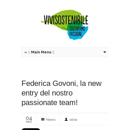
»
:: Main Menu ::
Federica Govoni, la new
entry del nostro
passionate team!
04
News
silvia
NOV