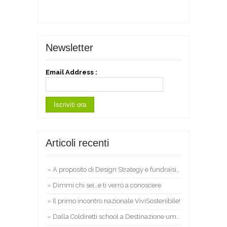
Newsletter
Email Address :
Articoli recenti
A proposito di Design Strategy e fundraising in Silicon Valley
Dimmi chi sei…e ti verrò a conoscere
Il primo incontro nazionale ViviSostenibile!
Dalla Coldiretti school a Destinazione umana V.I.P.: un weekend per parlare di innovazione sociale nel mondo rurale