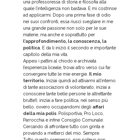
una professoressa di storia e filosofia alla
quale l’intelligenza non bastava. E mi costrinse
ad applicarmi. Dopo una prima fase di odio
nei suoi confronti, essa riuscì svegliare in me
una grande passione non solo per le sue
materie, ma anche e soprattutto per
l’approfondimento, la conoscenza, la
politica
. E da lì iniziò il secondo e importante
capitolo della mia vita.
Appesi i pattini al chiodo e archiviata
l’esperienza liceale, trovai altro verso cui far
convergere tutte le mie energie.
Il mio
territorio.
Iniziai quindi ad attivarmi all’interno
di tante associazioni di volontariato, iniziai a
conoscere tante belle persone (e altrettante
brutte!), iniziai a fare politica, nel senso più
bello, ovvero occupandomi degli
affari
della mia polis
. Polisportiva, Pro Loco,
Parrocchia e infine Consiglio Comunale.
Cercando di affrontare tutto con grinta e
provando a metterci del mio. Sempre.
Tutto questo premesso, non potevo non