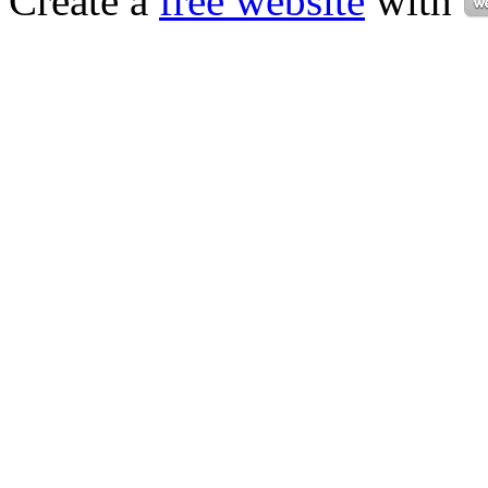
Create a
free website
with