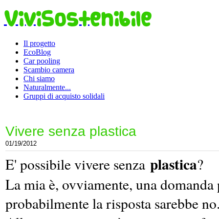
ViviSostenibile
Il progetto
EcoBlog
Car pooling
Scambio camera
Chi siamo
Naturalmente...
Gruppi di acquisto solidali
Vivere senza plastica
01/19/2012
plastica
E' possibile vivere senza
?
La mia è, ovviamente, una domanda p
probabilmente la risposta sarebbe no