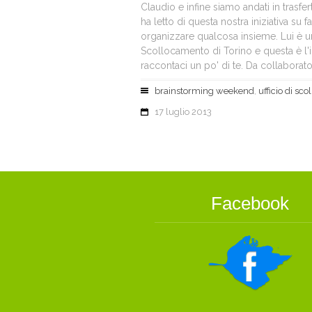
Claudio e infine siamo andati in trasfer
ha letto di questa nostra iniziativa su 
organizzare qualcosa insieme. Lui è un
Scollocamento di Torino e questa è l'int
raccontaci un po' di te. Da collaborator
brainstorming weekend
,
ufficio di sc
17 luglio 2013
Facebook