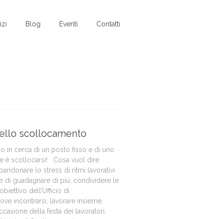
izi
Blog
Eventi
Contatti
 dello scollocamento
sono in cerca di un posto fisso e di uno
ne è scollocarsi! Cosa vuol dire
bandonare lo stress di ritmi lavorativi
 di guadagnare di più, condividere le
iettivo dell’Ufficio di
ve incontrarsi, lavorare insieme,
ccasione della festa dei lavoratori,