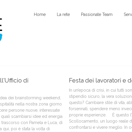
Home
La rete
Passionate Team
Serv
l’Ufficio di
Festa dei lavoratori e
In un’epoca di crisi, in cui tutti 
stipendio sicuro, la vera soluzio
idea dei brainstorming weekend,
questo? Cambiare stile di vita, ab
spitalità nella nostra zona giorno
forsennati, spendere meno invece
cere persone nuove, interessate
proprie esperienze. È questo l’ob
 quali scambiarsi idee ed energia
Scollocamento, un luogo reale do
 trascorso con Pamela e Luca, di
confrontarsi e vivere meglio. In o
 qui, poi è stata la volta di