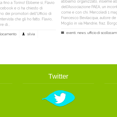
abbiamo organizzato, insieme all
ta fino a Torino! Ebbene sì, Flavio
dell’Associazione PAEA, un incont
facebook e ci ha chiesto di
come e con chi. Mercoledì 1 magg
o dei promotori dell'Ufficio di
Francesco Bevilacqua, autore de 
ervista che gli ho fatto. Flavio,
Moglio in via Mandrie, fraz. Borg
e di...
eventi
,
news
,
ufficio di scolloca
ollocamento
silvia
Twitter