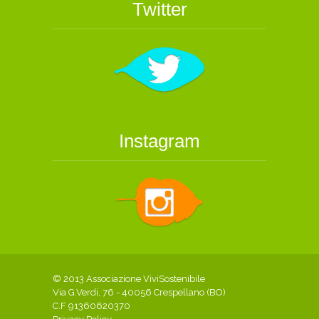
Twitter
Instagram
© 2013 Associazione ViviSostenibile
Via G.Verdi, 76 - 40056 Crespellano (BO)
C.F 91360620370