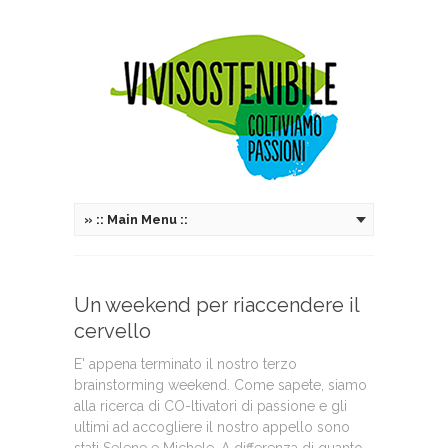
»
:: Main Menu ::
Un weekend per riaccendere il
cervello
E' appena terminato il nostro terzo
brainstorming weekend. Come sapete, siamo
alla ricerca di CO-ltivatori di passione e gli
ultimi ad accogliere il nostro appello sono