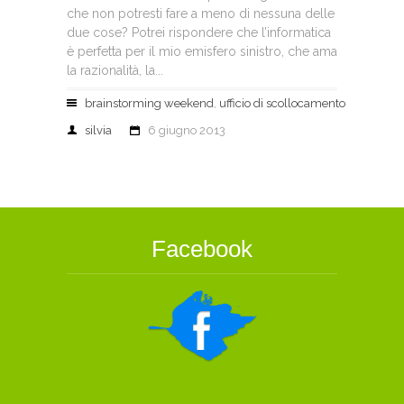
che non potresti fare a meno di nessuna delle
due cose? Potrei rispondere che l’informatica
è perfetta per il mio emisfero sinistro, che ama
la razionalità, la...
brainstorming weekend
,
ufficio di scollocamento
silvia
6 giugno 2013
Facebook