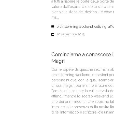
a tutti a riaprire le porte delle porte d
valore dell'ospitalità e dello stare ins
pieno alla storia del destino. Le cose
ma...
brainstorming weekend
,
coliving
,
uffi
10 settembre 2013
Cominciamo a conoscere i n
Magri
Come sapete da qualche settimana ab
brainstorming weekend, occasioni pe
persone nuove, con le quali scambiar
chissà, magari porteranno a future co
Pamela e Luca ( per la cui intervista 
attimo), mentre lo scorso weekend lo
uno dei primi incontri che abbiamo fat
immancabile presenza della nostra tim
di te: informatico e scrittore, c'è un a