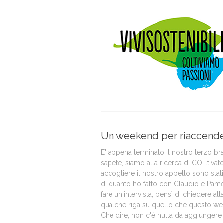
Un weekend per riaccender
E' appena terminato il nostro terzo 
sapete, siamo alla ricerca di CO-ltivato
accogliere il nostro appello sono stat
di quanto ho fatto con Claudio e Pame
fare un'intervista, bensì di chiedere a
qualche riga su quello che questo wee
Che dire, non c'è nulla da aggiungere a