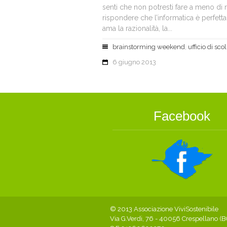
senti che non potresti fare a meno di
rispondere che l’informatica è perfetta
ama la razionalità, la...
brainstorming weekend
,
ufficio di sc
6 giugno 2013
Facebook
© 2013 Associazione ViviSostenibile
Via G.Verdi, 76 - 40056 Crespellano (B