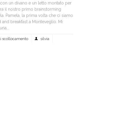
i con un divano e un letto montato per
Era il nostro primo brainstorming
a. Pamela, la prima volta che ci siamo
d and breakfast a Monteveglio. Mi
na...
 di scollocamento
silvia