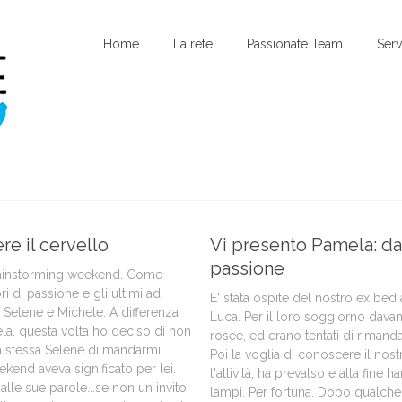
Home
La rete
Passionate Team
Serv
e il cervello
Vi presento Pamela: da 
passione
brainstorming weekend. Come
ri di passione e gli ultimi ad
E' stata ospite del nostro ex bed
i Selene e Michele. A differenza
Luca. Per il loro soggiorno dava
la, questa volta ho deciso di non
rosee, ed erano tentati di rimand
lla stessa Selene di mandarmi
Poi la voglia di conoscere il no
kend aveva significato per lei.
l'attività, ha prevalso e alla fine
lle sue parole...se non un invito
lampi. Per fortuna. Dopo qualche 