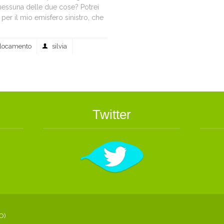
 nessuna delle due cose? Potrei
 per il mio emisfero sinistro, che
ollocamento
silvia
Twitter
O)