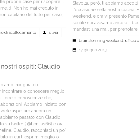
elle proprie case per riscoprire il
Stavolta, però, li abbiamo accolt
ieme. :) "Non ho mai creduto in
l'occasione nella nostra cucina. 
 non capitano del tutto per caso,
weekend, e ora vi presento Pamel
sentite noi avevamo ancora il be
mandasti una mail per prenotare u
cio di scollocamento
silvia
brainstorming weekend
,
ufficio
17 giugno 2013
ostri ospiti: Claudio
biamo inaugurato i
r incontrare o conoscere meglio
si idee e conoscenze che,
llaborazioni. Abbiamo iniziato con
dovrete aspettare ancora un
 abbiamo passato con Claudio,
to su twitter ( @Lentius66) e ora
eline. Claudio, raccontaci un po'
mbito in cui ti esprimi meglio o