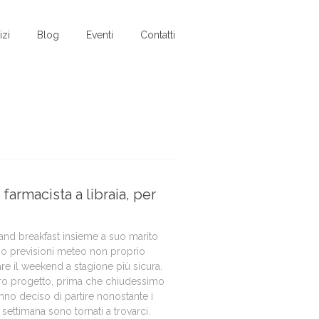
izi
Blog
Eventi
Contatti
farmacista a libraia, per
 and breakfast insieme a suo marito
no previsioni meteo non proprio
are il weekend a stagione più sicura.
stro progetto, prima che chiudessimo
 hanno deciso di partire nonostante i
settimana sono tornati a trovarci.