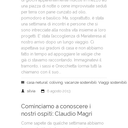
di giochi apparentemente ridicoli in mezzo ad
una piazza di notte o cene improvvisate seduti
per terra con pane cunzato ad olio,
pomodoro e basilico. Ma, soprattutto, è stata
una settimana di incontri e persone che si
sono intrecciate alla nostra vita insieme ai loro
progetti. E’ stata l’accoglienza di Mariateresa al
nostro arrivo dopo un lungo viaggio. Ci
aspettava sui gradoni di casa e non abbiamo
fatto in tempo ad appoggiare le valigie che
già ci stavamo raccontando. Immaginatevi il
tramonto, i sassi e Orecchietta (ormai tutti la
chiamano con il suo...
casa netural
,
coliving
,
vacanze sostenibili
,
Viaggi sostenibili
silvia
6 agosto 2013
Cominciamo a conoscere i
nostri ospiti: Claudio Magri
Come sapete da qualche settimana abbiamo