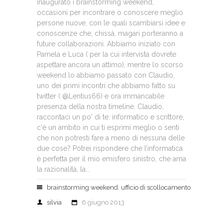
inaugurato i brainstorming weekend,
occasioni per incontrare o conoscere meglio
persone nuove, con le quali scambiarsi idee e
conoscenze che, chissà, magari porteranno a
future collaborazioni. Abbiamo iniziato con
Pamela e Luca ( per la cui intervista dovrete
aspettare ancora un attimo), mentre lo scorso
weekend lo abbiamo passato con Claudio,
uno dei primi incontri che abbiamo fatto su
twitter ( @Lentius66) e ora immancabile
presenza della nostra timeline. Claudio,
raccontaci un po' di te: informatico e scrittore,
c'è un ambito in cui ti esprimi meglio o senti
che non potresti fare a meno di nessuna delle
due cose? Potrei rispondere che l’informatica
è perfetta per il mio emisfero sinistro, che ama
la razionalità, la...
brainstorming weekend
,
ufficio di scollocamento
silvia
6 giugno 2013