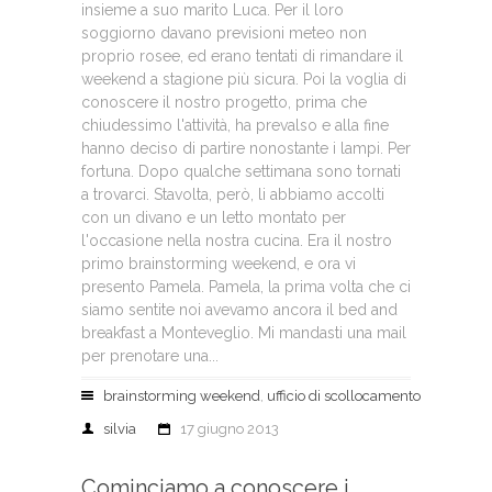
insieme a suo marito Luca. Per il loro
soggiorno davano previsioni meteo non
proprio rosee, ed erano tentati di rimandare il
weekend a stagione più sicura. Poi la voglia di
conoscere il nostro progetto, prima che
chiudessimo l'attività, ha prevalso e alla fine
hanno deciso di partire nonostante i lampi. Per
fortuna. Dopo qualche settimana sono tornati
a trovarci. Stavolta, però, li abbiamo accolti
con un divano e un letto montato per
l'occasione nella nostra cucina. Era il nostro
primo brainstorming weekend, e ora vi
presento Pamela. Pamela, la prima volta che ci
siamo sentite noi avevamo ancora il bed and
breakfast a Monteveglio. Mi mandasti una mail
per prenotare una...
brainstorming weekend
,
ufficio di scollocamento
silvia
17 giugno 2013
Cominciamo a conoscere i