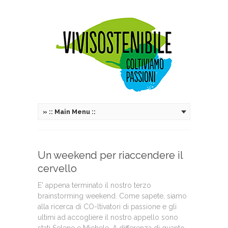
»
:: Main Menu ::
Un weekend per riaccendere il
cervello
E' appena terminato il nostro terzo
brainstorming weekend. Come sapete, siamo
alla ricerca di CO-ltivatori di passione e gli
ultimi ad accogliere il nostro appello sono