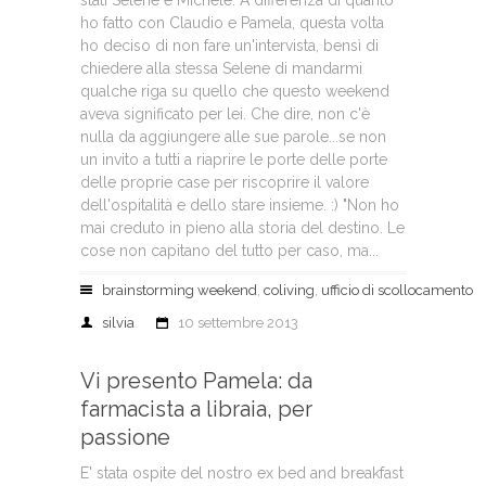
stati Selene e Michele. A differenza di quanto
ho fatto con Claudio e Pamela, questa volta
ho deciso di non fare un'intervista, bensì di
chiedere alla stessa Selene di mandarmi
qualche riga su quello che questo weekend
aveva significato per lei. Che dire, non c'è
nulla da aggiungere alle sue parole...se non
un invito a tutti a riaprire le porte delle porte
delle proprie case per riscoprire il valore
dell'ospitalità e dello stare insieme. :) "Non ho
mai creduto in pieno alla storia del destino. Le
cose non capitano del tutto per caso, ma...
brainstorming weekend
,
coliving
,
ufficio di scollocamento
silvia
10 settembre 2013
Vi presento Pamela: da
farmacista a libraia, per
passione
E' stata ospite del nostro ex bed and breakfast