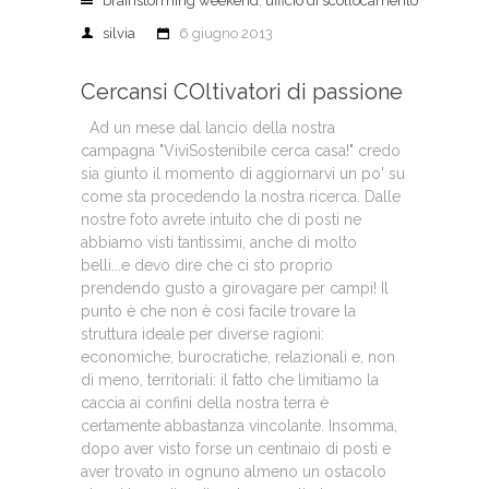
brainstorming weekend
,
ufficio di scollocamento
silvia
6 giugno 2013
Cercansi COltivatori di passione
Ad un mese dal lancio della nostra
campagna "ViviSostenibile cerca casa!" credo
sia giunto il momento di aggiornarvi un po' su
come sta procedendo la nostra ricerca. Dalle
nostre foto avrete intuito che di posti ne
abbiamo visti tantissimi, anche di molto
belli...e devo dire che ci sto proprio
prendendo gusto a girovagare per campi! Il
punto è che non è così facile trovare la
struttura ideale per diverse ragioni:
economiche, burocratiche, relazionali e, non
di meno, territoriali: il fatto che limitiamo la
caccia ai confini della nostra terra è
certamente abbastanza vincolante. Insomma,
dopo aver visto forse un centinaio di posti e
aver trovato in ognuno almeno un ostacolo