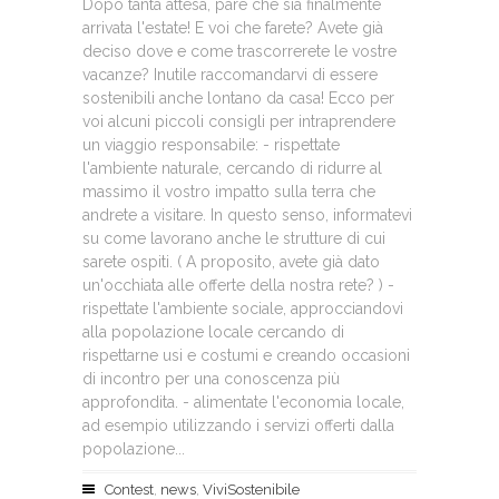
Dopo tanta attesa, pare che sia finalmente
arrivata l'estate! E voi che farete? Avete già
deciso dove e come trascorrerete le vostre
vacanze? Inutile raccomandarvi di essere
sostenibili anche lontano da casa! Ecco per
voi alcuni piccoli consigli per intraprendere
un viaggio responsabile: - rispettate
l'ambiente naturale, cercando di ridurre al
massimo il vostro impatto sulla terra che
andrete a visitare. In questo senso, informatevi
su come lavorano anche le strutture di cui
sarete ospiti. ( A proposito, avete già dato
un'occhiata alle offerte della nostra rete? ) -
rispettate l'ambiente sociale, approcciandovi
alla popolazione locale cercando di
rispettarne usi e costumi e creando occasioni
di incontro per una conoscenza più
approfondita. - alimentate l'economia locale,
ad esempio utilizzando i servizi offerti dalla
popolazione...
Contest
,
news
,
ViviSostenibile