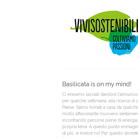
Basilicata is on my mind!
Ci eravamo lasciati dandovi l'annunci
per qualche settimana, alla ricerca di 
Paese. Siamo tornati a casa da qualche
molto affascinante muoversi lentamente 
incontrando persone piene di energia 
propria terra. A questo punto immagino
di più...e invece no! Per questo dovret