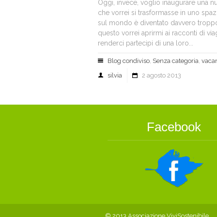
Oggi, invece, voglio inaugurare una n
che vorrei si trasformasse in uno spazi
sul mondo è diventato davvero troppo 
questo vorrei aprirmi ai racconti di vi
renderci partecipi di una loro...
Blog condiviso
,
Senza categoria
,
vacan
silvia
2 agosto 2013
Facebook
© 2013 Associazione ViviSostenibile