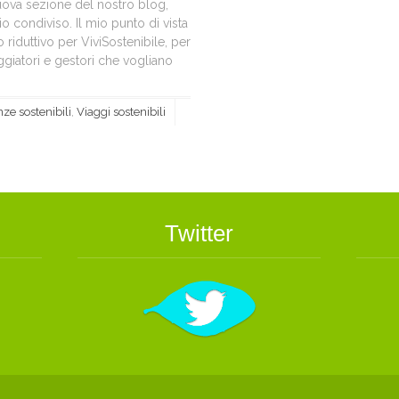
uova sezione del nostro blog,
o condiviso. Il mio punto di vista
riduttivo per ViviSostenibile, per
aggiatori e gestori che vogliano
ze sostenibili
,
Viaggi sostenibili
Twitter