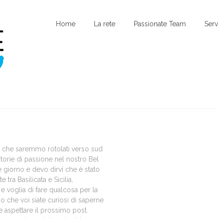
Home
La rete
Passionate Team
Serv
o che saremmo rotolati verso sud
storie di passione nel nostro Bel
 giorno e devo dirvi che è stato
tra Basilicata e Sicilia,
e voglia di fare qualcosa per la
 che voi siate curiosi di saperne
e aspettare il prossimo post.