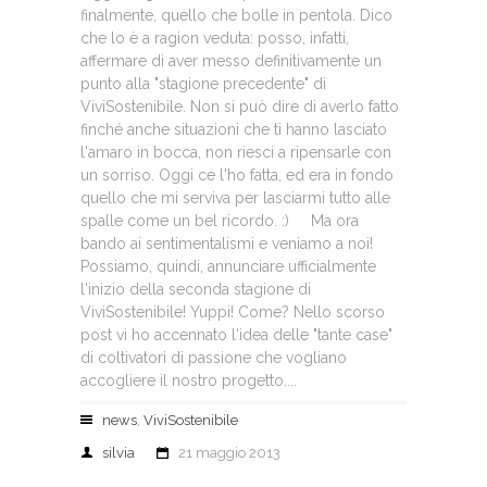
finalmente, quello che bolle in pentola. Dico
che lo è a ragion veduta: posso, infatti,
affermare di aver messo definitivamente un
punto alla "stagione precedente" di
ViviSostenibile. Non si può dire di averlo fatto
finché anche situazioni che ti hanno lasciato
l'amaro in bocca, non riesci a ripensarle con
un sorriso. Oggi ce l'ho fatta, ed era in fondo
quello che mi serviva per lasciarmi tutto alle
spalle come un bel ricordo. :) Ma ora
bando ai sentimentalismi e veniamo a noi!
Possiamo, quindi, annunciare ufficialmente
l'inizio della seconda stagione di
ViviSostenibile! Yuppi! Come? Nello scorso
post vi ho accennato l'idea delle "tante case"
di coltivatori di passione che vogliano
accogliere il nostro progetto....
news
,
ViviSostenibile
silvia
21 maggio 2013