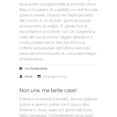
dove poter accogliere tutte le persone che in
Italia si occupano di ospitalità con una filosofia
green e umana. Viviamo nel Paese più bello
del mondo e c'è chi tutti i giorni lavora per
promuoverlo al meglio. E' giunta l'ora di
raccontare le loro storie, no? Chi sceglierà la
meta del suo prossimo viaggio attraverso il
nostro portale non lo farà perché trova
l'offerta sensazionale dell'ultimo secondo,
bensì perché incuriosito di conoscere meglio
un'esperienza...
ViviSostenibile
silvia
27 giugno 2013
Non una, ma tante case!
Il fatidico momento è arrivato. Ancora qualche
giorno e saremo online con il nuovo sito!
Ebbene sì, dopo quasi 120 giorni dall'inizio
della campagna "ViviSostenibile cerca casa"