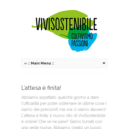
»
:: Main Menu ::
L’attesa è finita!
Abbiamo aspettato qualche giorno a dare
l'ufficialità per poter sistemare le ultime cose (
siamo dei precisini!) ma ora ci siamo davvero!
L'attesa è finita: il nuovo sito di ViviSostenibile
è online! Che ve ne pare? Siamo tornati con
una veste nuova. Abbiamo creato un luogo