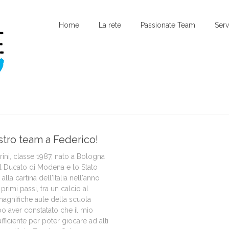
Home
La rete
Passionate Team
Serv
stro team a Federico!
rini, classe 1987, nato a Bologna
il Ducato di Modena e lo Stato
lla cartina dell'Italia nell'anno
primi passi, tra un calcio al
magnifiche aule della scuola
po aver constatato che il mio
fficiente per poter giocare ad alti