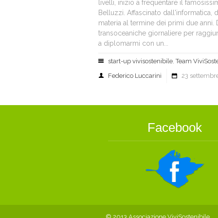
livelli, inizio a frequentare il famosis
Belluzzi. Affascinato dall'informatica,
materia al termine dei primi due anni.
transoceaniche giornaliere per raggiung
a diplomarmi con un...
start-up vivisostenibile
,
Team ViviSoste
Federico Luccarini
23 settembr
Facebook
© 2013 Associazione ViviSostenibile