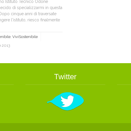
simo Istituto Tecnico Odone
 decido di specializzarmi in questa
 Dopo cinque anni di traversate
ere l'istituto, riesco finalmente
nibile
,
ViviSostenibile
e 2013
Twitter