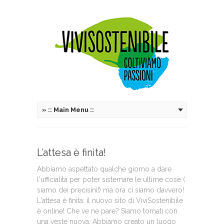
»
:: Main Menu ::
L’attesa è finita!
Abbiamo aspettato qualche giorno a dare
l'ufficialità per poter sistemare le ultime cose (
siamo dei precisini!) ma ora ci siamo davvero!
L'attesa è finita: il nuovo sito di ViviSostenibile
è online! Che ve ne pare? Siamo tornati con
una veste nuova. Abbiamo creato un luogo