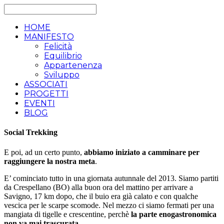
HOME
MANIFESTO
Felicità
Equilibrio
Appartenenza
Sviluppo
ASSOCIATI
PROGETTI
EVENTI
BLOG
Social Trekking
E poi, ad un certo punto,
abbiamo iniziato a camminare per
raggiungere la nostra meta
.
E’ cominciato tutto in una giornata autunnale del 2013. Siamo partiti
da Crespellano (BO) alla buon ora del mattino per arrivare a
Savigno, 17 km dopo, che il buio era già calato e con qualche
vescica per le scarpe scomode. Nel mezzo ci siamo fermati per una
mangiata di tigelle e crescentine, perchè
la parte enogastronomica
non va mai trascurata
.