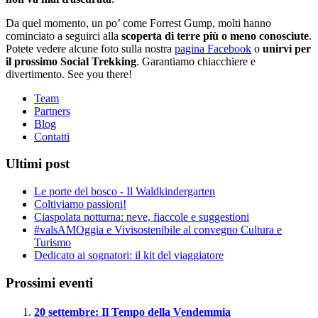
Da quel momento, un po’ come Forrest Gump, molti hanno
cominciato a seguirci alla
scoperta di terre più o meno conosciute
.
Potete vedere alcune foto sulla nostra
pagina Facebook
o
unirvi per
il prossimo Social Trekking
. Garantiamo chiacchiere e
divertimento. See you there!
Team
Partners
Blog
Contatti
Ultimi post
Le porte del bosco - Il Waldkindergarten
Coltiviamo passioni!
Ciaspolata notturna: neve, fiaccole e suggestioni
#valsAMOggia e Vivisostenibile al convegno Cultura e
Turismo
Dedicato ai sognatori: il kit del viaggiatore
Prossimi eventi
20 settembre: Il Tempo della Vendemmia