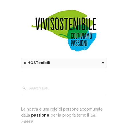
»
HOSTenibili
La nostra è una rete di persone accomunate
dalla
passione
per la propria terra: il
Bel
Paese
.