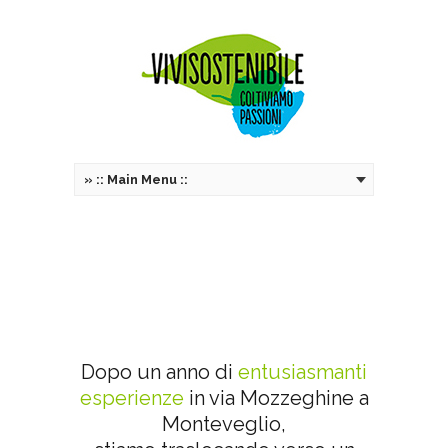
»
:: Main Menu ::
.
.
Dopo un anno di
entusiasmanti
esperienze
in via Mozzeghine a
Monteveglio,