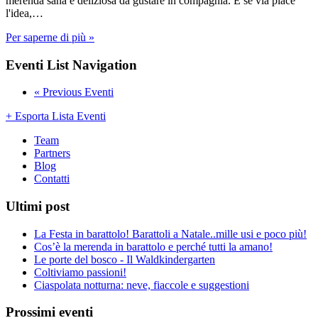
merenda sana e deliziosa da gustare in compagnia. E se via piace
l'idea,…
Per saperne di più »
Eventi List Navigation
«
Previous Eventi
+ Esporta Lista Eventi
Team
Partners
Blog
Contatti
Ultimi post
La Festa in barattolo! Barattoli a Natale..mille usi e poco più!
Cos’è la merenda in barattolo e perché tutti la amano!
Le porte del bosco - Il Waldkindergarten
Coltiviamo passioni!
Ciaspolata notturna: neve, fiaccole e suggestioni
Prossimi eventi