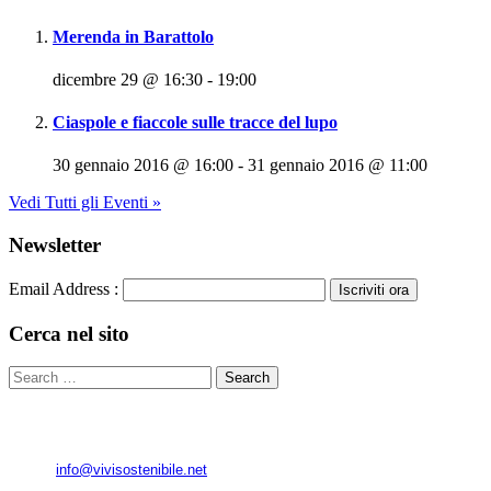
Merenda in Barattolo
dicembre 29 @ 16:30
-
19:00
Ciaspole e fiaccole sulle tracce del lupo
30 gennaio 2016 @ 16:00
-
31 gennaio 2016 @ 11:00
Vedi Tutti gli Eventi »
Newsletter
Email Address :
Cerca nel sito
​© 2013 Associazione ViviSostenibile
Via G.Verdi, 76 - 40053 Loc. Crespellano - Valsamoggia (BO)
e-mail:
info@vivisostenibile.net