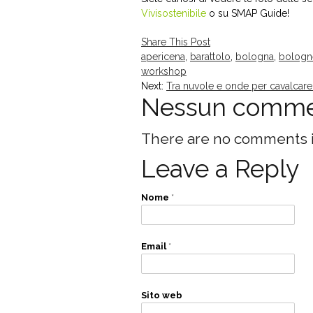
Vivisostenibile
o su SMAP Guide!
Share This Post
apericena
,
barattolo
,
bologna
,
bologn
workshop
Next:
Tra nuvole e onde per cavalcar
Nessun comm
There are no comments in 
Leave a Reply
Nome
*
Email
*
Sito web