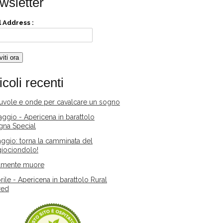
wsletter
 Address :
icoli recenti
nuvole e onde per cavalcare un sogno
ggio - Apericena in barattolo
gna Special
ggio: torna la camminata del
iociondolo!
amente muore
rile - Apericena in barattolo Rural
red