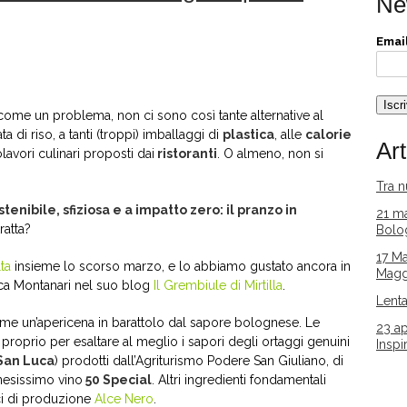
Ne
Email
come un problema, non ci sono così tante alternative al
ta di riso, a tanti (troppi) imballaggi di
plastica
, alle
calorie
Art
avori culinari proposti dai
ristoranti
. O almeno, non si
Tra 
tenibile, sfiziosa e a impatto zero: il pranzo in
21 ma
ratta?
Bolo
17 Ma
ta
insieme lo scorso marzo, e lo abbiamo gustato ancora in
Magg
a Montanari nel suo blog
Il Grembiule di Mirtilla
.
Lent
e un’apericena in barattolo dal sapore bolognese. Le
23 ap
 proprio per esaltare al meglio i sapori degli ortaggi genuini
Inspi
i San Luca
) prodotti dall’Agriturismo Podere San Giuliano, di
nesissimo vino
50 Special
. Altri ingredienti fondamentali
ci di produzione
Alce Nero
.