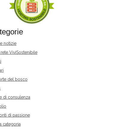
tegorie
e notizie
 rete ViviSostenibile
i
ari
orte del bosco
s
le di consulenza
olio
nti di passione
a categoria