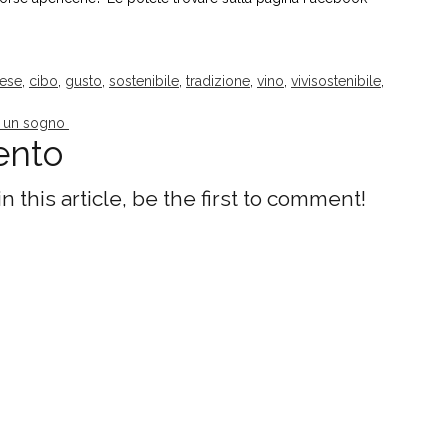
ese
,
cibo
,
gusto
,
sostenibile
,
tradizione
,
vino
,
vivisostenibile
,
e un sogno
ento
this article, be the first to comment!