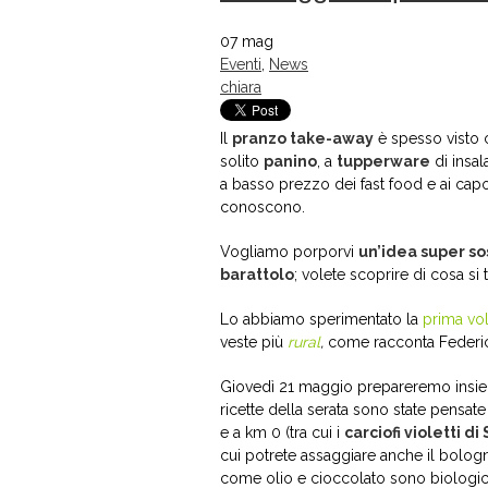
07
mag
Eventi
,
News
chiara
Il
pranzo take-away
è spesso visto 
solito
panino
, a
tupperware
di insala
a basso prezzo dei fast food e ai capol
conoscono.
Vogliamo porporvi
un’idea super sos
barattolo
; volete scoprire di cosa si t
Lo abbiamo sperimentato la
prima vol
veste più
rural
,
come racconta Federic
Giovedì 21 maggio prepareremo insiem
ricette della serata sono state pensate
e a km 0 (tra cui i
carciofi violetti d
cui potrete assaggiare anche il bolog
come olio e cioccolato sono biologi