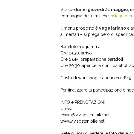
Vi aspettiamo
giovedì 21 maggio, or
compagnia delle mitiche
Instagramer
Il menu proposto è
vegetariano
e ad
alimentari – si prega però di specifica
BarattoloProgramma
Ore 19.30: arrivo
Ore 19.45: preparazione barattoli
Ore 20.30: apericena con i barattoli ap
Costo di workshop e apericena
:
€15
Per finalizzare la partecipazione è ne
INFO e PRENOTAZIONI:
Chiara
chiara@vivisostenibile.net
www.vivisostenibile.net
Siete curiosi di vedere le foto delle 