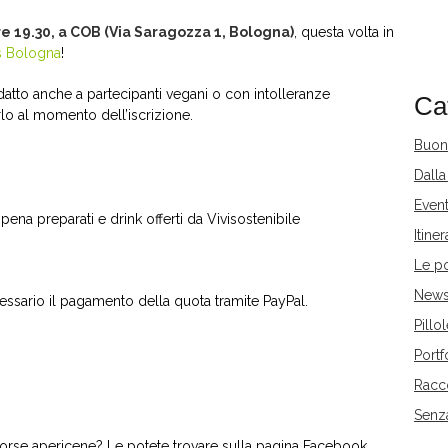
e 19.30, a COB (Via Saragozza 1, Bologna)
, questa volta in
s Bologna
!
atto anche a partecipanti vegani o con intolleranze
Ca
rlo al momento dell’iscrizione.
Buon
Dalla
Event
pena preparati e drink offerti da Vivisostenibile
Itiner
Le p
New
cessario il pagamento della quota tramite PayPal.
Pillo
Portf
Racco
Senz
scorse apericene? Le potete trovare sulla pagina Facebook