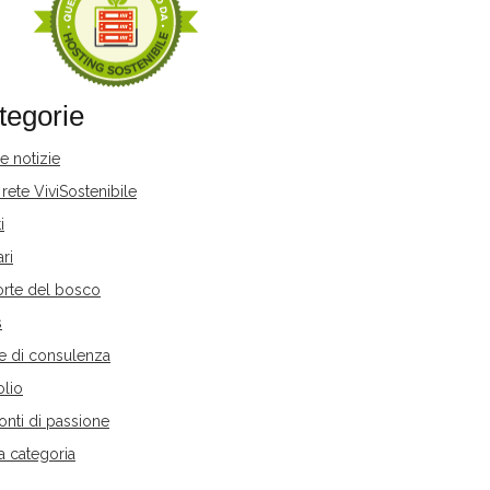
tegorie
e notizie
 rete ViviSostenibile
i
ari
orte del bosco
s
le di consulenza
olio
nti di passione
a categoria