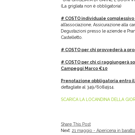
(La grigliata non è obbligatoria)
# COSTO individuale complessivo 
all’associazione, Assicurazione alla ca
Degustazioni presso le aziende e Pran
Castelletto.
# COSTO per chi provvederà a pro
# COSTO per chi ci raggiungerà solo
Campeggi Marco €10
Prenotazione obbligatoria entro i
dettagliate al 349/6084914.
SCARICA LA LOCANDINA DELLA GIO
Share This Post
Next:
21 maggio - Apericena in baratt