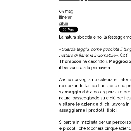
05
mag
Itinerari
silvia
La natura sboccia e noi la festeggia
«Guarda laggiù, come gocciola il lung
nettare di fiamma indomabile»
. Così,
Thompson
ha descritto il
Maggioci
il benvenuto alla primavera.
Anche noi vogliamo celebrare il ritorn
recuperando l’antica tradizione che p
17 maggio
abbiamo organizzato per
natura, passeggiando su e giù per i ca
visitare le aziende di chi lavora in
assaggiarne i prodotti tipici
.
Si partirà in mattinata per
un percorso 
e piccoli
, che toccherà cinque aziend