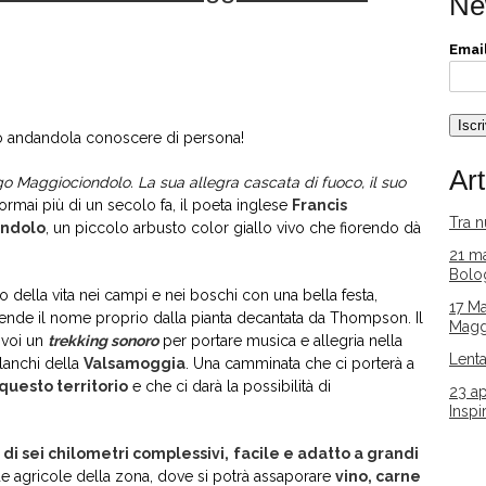
Ne
Email
mo andandola conoscere di persona!
Art
o Maggiociondolo. La sua allegra cascata di fuoco, il suo
 ormai più di un secolo fa, il poeta inglese
Francis
Tra 
ondolo
, un piccolo arbusto color giallo vivo che fiorendo dà
21 ma
Bolo
o della vita nei campi e nei boschi con una bella festa,
17 Ma
rende il nome proprio dalla pianta decantata da Thompson. Il
Magg
 voi un
trekking sonoro
per portare musica e allegria nella
Lent
lanchi della
Valsamoggia
. Una camminata che ci porterà a
 questo territorio
e che ci darà la possibilità di
23 ap
Inspi
di sei chilometri complessivi,
facile e adatto a grandi
e agricole della zona, dove si potrà assaporare
vino, carne