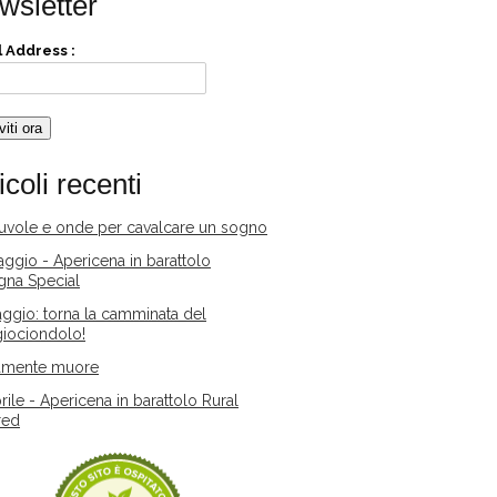
wsletter
 Address :
icoli recenti
nuvole e onde per cavalcare un sogno
ggio - Apericena in barattolo
gna Special
ggio: torna la camminata del
iociondolo!
amente muore
rile - Apericena in barattolo Rural
red