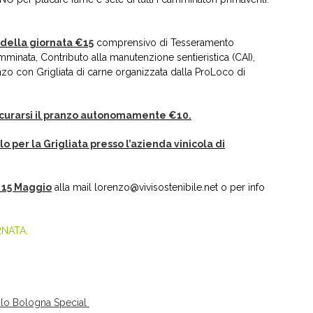
della giornata €15
comprensivo di Tesseramento
mminata, Contributo alla manutenzione sentieristica (CAI),
zo con Grigliata di carne organizzata dalla ProLoco di
curarsi il pranzo autonomamente €10.
 per la Grigliata presso l’azienda vinicola di
l 15 Maggio
alla mail
lorenzo@vivisostenibile.ne
t o per info
RNATA.
olo Bologna Special