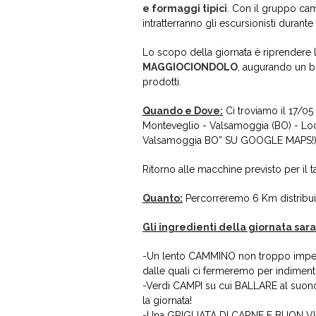
e formaggi tipici
. Con il gruppo c
intratterranno gli escursionisti durante 
Lo scopo della giornata è riprendere l
MAGGIOCIONDOLO
, augurando un b
prodotti.
Quando e Dove:
Ci troviamo il 17/05 
Monteveglio - Valsamoggia (BO) - Loc
Valsamoggia BO” SU GOOGLE MAPS!
Ritorno alle macchine previsto per il
Quanto:
Percorreremo 6 Km distribuiti
Gli ingredienti della giornata sar
-Un lento CAMMINO non troppo impegnat
dalle quali ci fermeremo per indimenti
-Verdi CAMPI su cui BALLARE al suono 
la giornata!
-Una GRIGLIATA DI CARNE E BUON VINO p