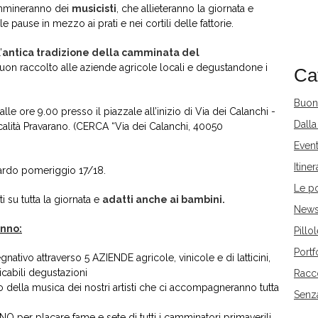
ammineranno dei
musicisti
, che allieteranno la giornata e
le pause in mezzo ai prati e nei cortili delle fattorie.
’
antica tradizione della camminata del
uon raccolto alle aziende agricole locali e degustandone i
Ca
Buon
alle ore 9.00 presso il piazzale all’inizio di Via dei Calanchi -
Dalla
alità Pravarano. (CERCA “Via dei Calanchi, 40050
)
Event
Itiner
 tardo pomeriggio 17/18.
Le p
 su tutta la giornata e
adatti anche ai bambini.
New
anno:
Pillo
Portf
ivo attraverso 5 AZIENDE agricole, vinicole e di latticini,
cabili degustazioni
Racco
della musica dei nostri artisti che ci accompagneranno tutta
Senz
er placare fame e sete di tutti i camminatori primaverili.