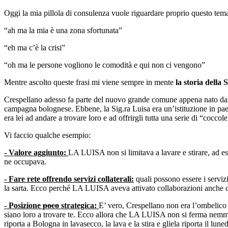
Oggi la mia pillola di consulenza vuole riguardare proprio questo tema.
“ah ma la mia è una zona sfortunata”
“eh ma c’è la crisi”
“oh ma le persone vogliono le comodità e qui non ci vengono”
Mentre ascolto queste frasi mi viene sempre in mente
la storia della 
Crespellano adesso fa parte del nuovo grande comune appena nato da u
campagna bolognese. Ebbene, la Sig.ra Luisa era un’istituzione in pa
era lei ad andare a trovare loro e ad offrirgli tutta una serie di “cocco
Vi faccio qualche esempio:
- Valore aggiunto:
LA LUISA non si limitava a lavare e stirare, ad ese
ne occupava.
- Fare rete offrendo servizi collaterali:
quali possono essere i serviz
la sarta. Ecco perché LA LUISA aveva attivato collaborazioni anche con 
- Posizione
poco
strategica:
E’ vero, Crespellano non era l’ombelico
siano loro a trovare te. Ecco allora che LA LUISA non si ferma nemmeno
riporta a Bologna in lavasecco, la lava e la stira e gliela riporta il lun