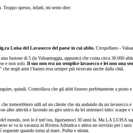
 Troppo spesso, infatti, mi sento dire:
Sig.ra Luisa del Lavasecco del paese in cui abito
, Crespellano - Vals
na fusione di 5 (la Valsamoggia, appunto) che conta circa 30.000 abitan
ese e non solo.
Il suo non era un semplice lavasecco e lei non una se
le” che negli anni l’hanno resa sempre più ricercata anche dalla città.
guire, quindi. Controllava che gli abiti fossero perfettamente a posto e 
i che tornerebbero utili ad un cliente che sta andando da un lavasecco e 
altre attività e facendo un giro unico da lei sistemavi tutto: scarpe e ve
 del mondo, non lo è tutt’ora, figuriamoci 30 anni fa. Ma LA LUISA sape
 se va in vacanza in Riviera Adriatica e attiva un servizio per i suoi v
edì seguente quando torna al mare. Pulita e stirata.