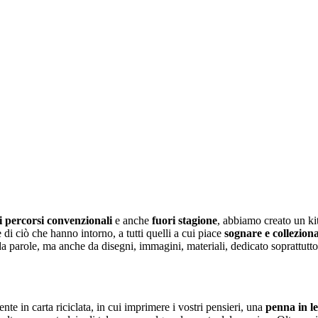
ai percorsi convenzionali
e anche
fuori stagione
, abbiamo creato un kit
 di ciò che hanno intorno, a tutti quelli a cui piace
sognare e colleziona
a parole, ma anche da disegni, immagini, materiali, dedicato soprattutt
ente in carta riciclata, in cui imprimere i vostri pensieri, una
penna in l