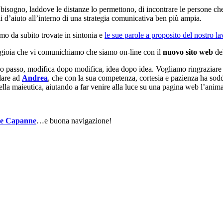
 bisogno, laddove le distanze lo permettono, di incontrare le persone che 
li d’aiuto all’interno di una strategia comunicativa ben più ampia.
mo da subito trovate in sintonia e
le sue parole a proposito del nostro l
de gioia che vi comunichiamo che siamo on-line con il
nuovo sito web
de
opo passo, modifica dopo modifica, idea dopo idea. Vogliamo ringraziare
olare ad
Andrea
, che con la sua competenza, cortesia e pazienza ha sodd
 della maieutica, aiutando a far venire alla luce su una pagina web l’anim
Le Capanne
…e buona navigazione!