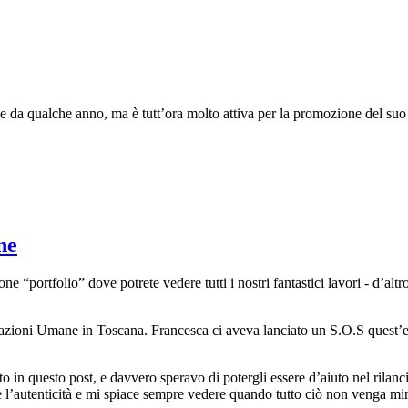
a qualche anno, ma è tutt’ora molto attiva per la promozione del suo te
ne
e “portfolio” dove potrete vedere tutti i nostri fantastici lavori - d’altro
nazioni Umane in Toscana. Francesca ci aveva lanciato un S.O.S quest’es
to in questo post, e davvero speravo di potergli essere d’aiuto nel rila
e l’autenticità e mi spiace sempre vedere quando tutto ciò non venga m