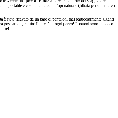
ciò troverete una piccola
candela
perchè lo spirito del viaggiatore
a portatile è costituita da cera d’api naturale (filtrata per eliminare i
a è stato ricavato da un paio di pantaloni thai particolarmente giganti
a possiamo garantire l’unicità di ogni pezzo! I bottoni sono in cocco
nture!