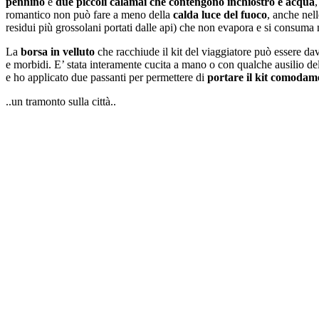
p
en
nino
e
due piccoli calamai che contengono inchiostro e acqua
romantico non può fare a meno della
calda luce del fuoco
, anche nell
residui più grossolani portati dalle api) che non evapora e si consuma
La
borsa in velluto
che racchiude il kit del viaggiatore può essere dav
e morbidi. E’ stata interamente cucita a mano o con qualche ausilio de
e ho applicato due passanti per permettere di
portare il kit com
odame
..un tramonto sulla città..