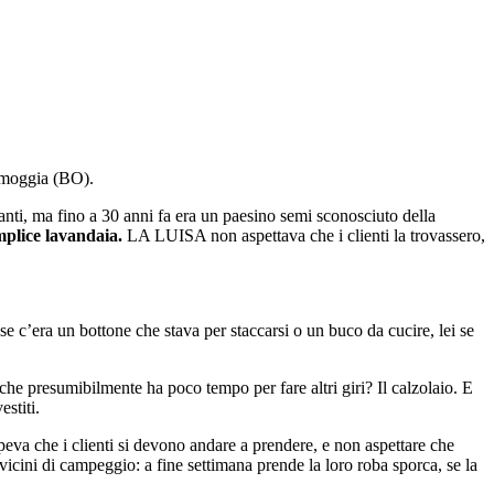
amoggia (BO).
ti, ma fino a 30 anni fa era un paesino semi sconosciuto della
mplice lavandaia.
LA LUISA non aspettava che i clienti la trovassero,
se c’era un bottone che stava per staccarsi o un buco da cucire, lei se
che presumibilmente ha poco tempo per fare altri giri? Il calzolaio. E
stiti.
va che i clienti si devono andare a prendere, e non aspettare che
icini di campeggio: a fine settimana prende la loro roba sporca, se la