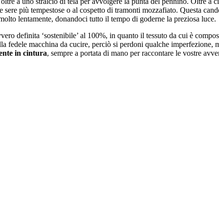
, oltre a uno stralcio di tela per avvolgere la punta del pennino. Oltre a 
e sere più tempestose o al cospetto di tramonti mozzafiato. Questa candelin
 molto lentamente, donandoci tutto il tempo di goderne la preziosa luce.
vero definita ‘sostenibile’ al 100%, in quanto il tessuto da cui è compost
lla fedele macchina da cucire, perciò si perdoni qualche imperfezione, m
nte in cintura
, sempre a portata di mano per raccontare le vostre avve