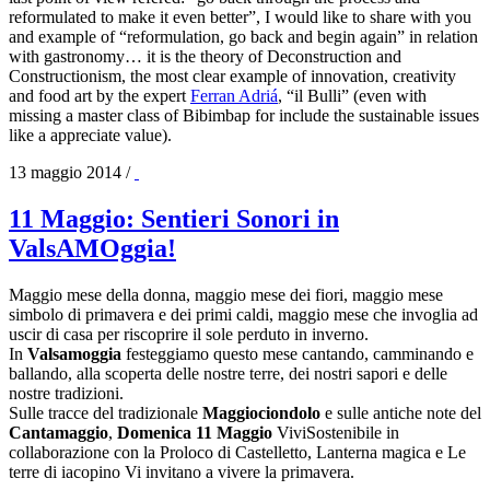
reformulated to make it even better”, I would like to share with you
and example of “reformulation, go back and begin again” in relation
with gastronomy… it is the theory of Deconstruction and
Constructionism, the most clear example of innovation, creativity
and food art by the expert
Ferran Adriá
, “il Bulli” (even with
missing a master class of Bibimbap for include the sustainable issues
like a appreciate value).
13 maggio 2014
/
11 Maggio: Sentieri Sonori in
ValsAMOggia!
Maggio mese della donna, maggio mese dei fiori, maggio mese
simbolo di primavera e dei primi caldi, maggio mese che invoglia ad
uscir di casa per riscoprire il sole perduto in inverno.
In
Valsamoggia
festeggiamo questo mese cantando, camminando e
ballando, alla scoperta delle nostre terre, dei nostri sapori e delle
nostre tradizioni.
Sulle tracce del tradizionale
Maggiociondolo
e sulle antiche note del
Cantamaggio
,
Domenica 11 Maggio
ViviSostenibile in
collaborazione con la Proloco di Castelletto, Lanterna magica e Le
terre di iacopino Vi invitano a vivere la primavera.