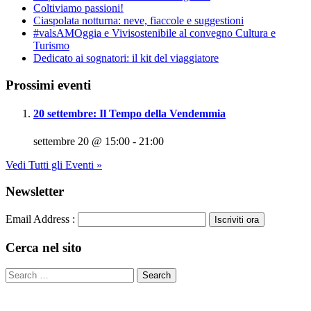
Coltiviamo passioni!
Ciaspolata notturna: neve, fiaccole e suggestioni
#valsAMOggia e Vivisostenibile al convegno Cultura e
Turismo
Dedicato ai sognatori: il kit del viaggiatore
Prossimi eventi
20 settembre: Il Tempo della Vendemmia
settembre 20 @ 15:00
-
21:00
Vedi Tutti gli Eventi »
Newsletter
Email Address :
Cerca nel sito
​© 2013 Associazione ViviSostenibile
Via G.Verdi, 76 - 40053 Loc. Crespellano - Valsamoggia (BO)