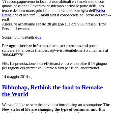
Vi accompagneremo in località non abituali e vi mostreremo con
quanta passione i Levantesi desiderano aprirvi le porte della loro
terra e del loro mare: primi fra tutti la Grande Famiglia dell’
Erba
Persa
che ci ospiterà. E molti altri li conoscerete nel corso del week-
end!
Allora, vi aspettiamo sabato
28 giugno
alle ore 9.00 presso l’Erba
Persa di Levanto.
Scopri tutti i dettagli
qui
.
Per ogni ulteriore informazione o per prenotazioni
potete
scrivere a Francesca (
francesca@vivisostenibile.net) o chiamarla al
388/0445278.
NB. La prenotazione è da effettuarsi entro e non oltre il 14 giugno
per ragioni organizzative. Grazie a tutti per la collaborazione!
14 maggio 2014
/
Bibimbap, Rethink the food to Remake
the World
We would like to start the next post introducing an assumption:
The
New styles of life are changing the type of consumer and It is