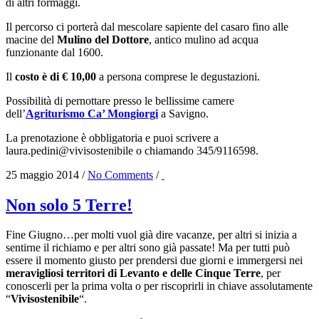
di altri formaggi.
Il percorso ci porterà dal mescolare sapiente del casaro fino alle
macine del
Mulino del Dottore
, antico mulino ad acqua
funzionante dal 1600.
Il
costo è di € 10,00
a persona comprese le degustazioni.
Possibilità di pernottare presso le bellissime camere
dell’
Agriturismo Ca’ Mongiorgi
a Savigno.
La prenotazione è obbligatoria e puoi scrivere a
laura.pedini@vivisostenibile o chiamando 345/9116598.
25 maggio 2014
/
No Comments
/
Non solo 5 Terre!
Fine Giugno…per molti vuol già dire vacanze, per altri si inizia a
sentirne il richiamo e per altri sono già passate! Ma per tutti può
essere il momento giusto per prendersi due giorni e immergersi nei
meravigliosi territori di Levanto e delle Cinque Terre
, per
conoscerli per la prima volta o per riscoprirli in chiave assolutamente
“
Vivisostenibile
“.