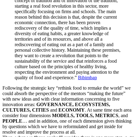
concept of tradition and of innovation of the tradition,
starting a real food revolution in this sector, more
specifically focusing on firms and schools. The main
reason behind this decision is that, despite the current
economic connection, there has been proven
rediscovery of the quality of time, which implies a
diversity of eating habits, a greater knowledge of
territories and of its resources, and above all a
rediscovering of eating out as a part of a family and
personal collective history. Maintaining these premises,
they want to create a revolution that points to the
sustainability of the service and that reinforces a food
culture based on the principles of healthy living,
respecting the environment and paying attention to the
quality of food and experience.”
Bibimbap
Following the strategic key “rethink food to remake the world” we
could absorb the perspective of the mentors “making the future”
with new ideas and with clear information concerning to five
innovation areas:
GOVERNANCE, ECOSYSTEMS,
CULTURES, CITIES
and
ECONOMY
. At same time each area
consider four dimensions
MODELS, TOOLS, METRICS
, and
PEOPLE
… and in addition, one of each dimension gives thinking
by questions which we have to reformulated and get inside for
resolve and improve the process at all.