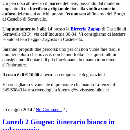
Un percorso attraverso il piacere del bere, passando dal moderno
impianto di un
birrificio artigianale
fino alla
vinificazione in
anfora
dei romani antichi, presso l’
ecomuseo
all’interno del Borgo
di Castello di Serravalle.
L
‘appuntamento è alle 14
presso la
Birreria Zapap
di Castello di
Serravalle (BO), via dell’Industria 30-34. Vi consigliamo di lasciare
le auto al Parcheggio 2 agosto di Castelletto.
Saranno proposti due percorsi: uno per chi non vuole fare tardi e
uno per coloro che, invece, non hanno fretta - > a questi ultimi
consigliamo di dotarsi di pila funzionante in quanto torneremo
all’imbrunire.
Il
costo è di € 10,00
a persona comprese le degustazioni.
Vi consigliamo vivamente di prenotare chiamando Lorenzo al
349/6084914 o scrivendogli a
lorenzo@vivisostenibile.net
25 maggio 2014
/
No Comments
/
Lunedì 2 Giugno: itinerario bianco in
valsamoggia