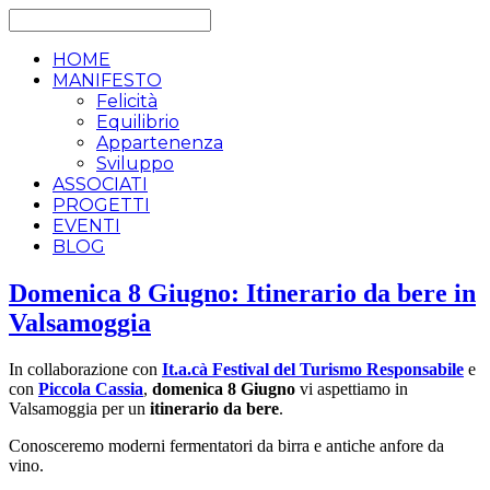
HOME
MANIFESTO
Felicità
Equilibrio
Appartenenza
Sviluppo
ASSOCIATI
PROGETTI
EVENTI
BLOG
Domenica 8 Giugno: Itinerario da bere in
Valsamoggia
In collaborazione con
It.a.cà Festival del Turismo Responsabile
e
con
Piccola Cassia
,
domenica 8 Giugno
vi aspettiamo in
Valsamoggia per un
itinerario da bere
.
Conosceremo moderni fermentatori da birra e antiche anfore da
vino.