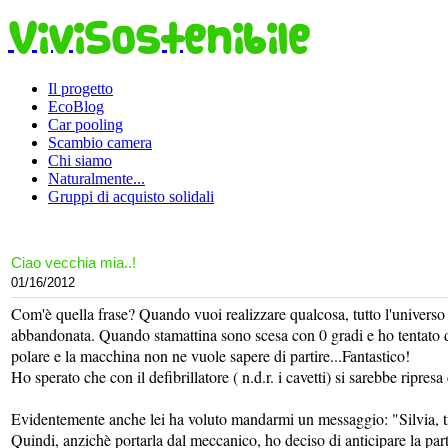
ViviSostenibile
Il progetto
EcoBlog
Car pooling
Scambio camera
Chi siamo
Naturalmente...
Gruppi di acquisto solidali
Ciao vecchia mia..!
01/16/2012
Com'è quella frase? Quando vuoi realizzare qualcosa, tutto l'universo 
abbandonata. Quando stamattina sono scesa con 0 gradi e ho tentato di
polare e la macchina non ne vuole sapere di partire...Fantastico!
Ho sperato che con il defibrillatore ( n.d.r. i cavetti) si sarebbe ripre
Evidentemente anche lei ha voluto mandarmi un messaggio: "Silvia, t
Quindi, anzichè portarla dal meccanico, ho deciso di anticipare la par